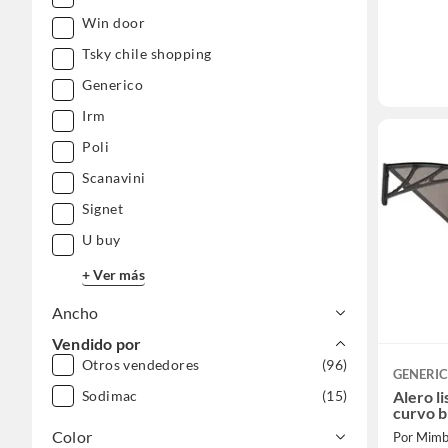
Win door
Tsky chile shopping
Generico
Irm
Poli
Scanavini
Signet
U buy
+ Ver más
Ancho
Vendido por
Otros vendedores
(96)
GENERI
Sodimac
(15)
Alero l
curvo 
Color
Por Mimb