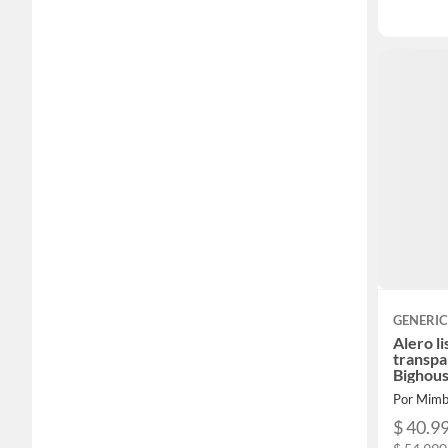
GENERI
Alero l
transpa
Bighou
Por Mimb
$ 40.9