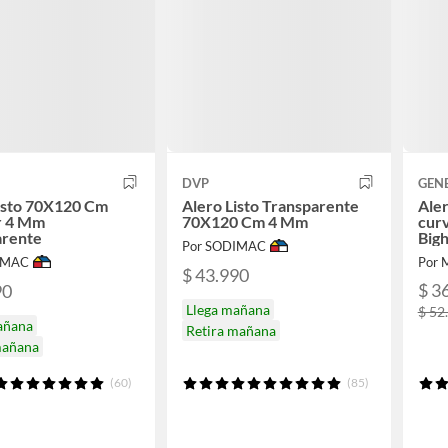
DVP
GEN
isto 70X120 Cm
Alero Listo Transparente
Aler
r 4 Mm
70X120 Cm 4 Mm
cur
arente
Big
Por SODIMAC
IMAC
Por 
$ 43.990
$ 3
90
Llega mañana
$ 52
añana
Retira mañana
mañana
(60)
(85)