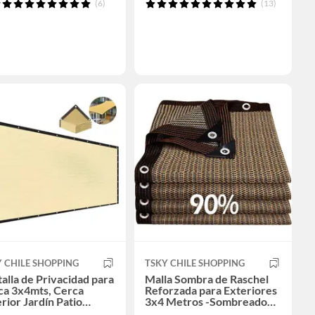
(6)
(13)
 CHILE SHOPPING
TSKY CHILE SHOPPING
alla de Privacidad para
Malla Sombra de Raschel
ca 3x4mts, Cerca
Reforzada para Exteriores
rior Jardín Patio
3x4 Metros -Sombreado
aza Cubierta Piscina
90% y Bloqueo UV 95%