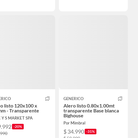
ERICO
GENERICO
o listo 120x100 x
Alero listo 0.80x1.00mt
mm - Transparente
transparente Base blanca
Bighouse
C Y S MARKET SPA
Por Mimbral
9.992
-20%
$ 34.990
-31%
.990