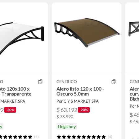
CO
GENERICO
GEN
isto 120x100 x
Alero listo 120 x 100 -
Aler
- Transparente
Oscuro 5.0mm
cur
Big
S MARKET SPA
Por C Y S MARKET SPA
Por 
92
$ 63.192
-20%
-20%
$ 4
$ 78.990
$ 46
oy
Llega hoy
(5)
(4)