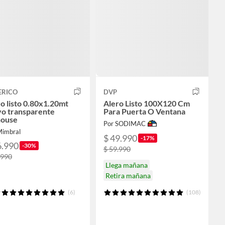
ERICO
DVP
o listo 0.80x1.20mt
Alero Listo 100X120 Cm
vo transparente
Para Puerta O Ventana
house
Por SODIMAC
Mimbral
$ 49.990
-17%
6.990
-30%
$ 59.990
.990
Llega mañana
Retira mañana
(6)
(108)