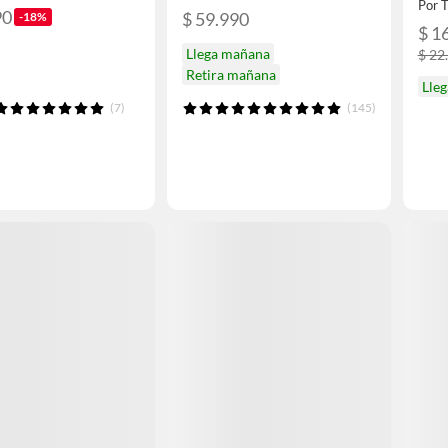
Por 
90
$ 59.990
-18%
$ 1
Llega mañana
$ 22
Retira mañana
Lleg
(7)
(145)