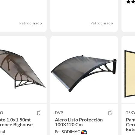
Patrocinado
Patrocinado
CO
DVP
TSKY
isto 1.0x1.50mt
Alero Listo Protección
Pant
bronce Bighouse
100X120 Cm
Cer
Exte
ral
Por SODIMAC
Terr