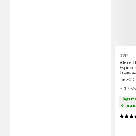
DVP
Alero L
Espeso
Transp
Por SOD
$ 43.9
Llega m
Retira 