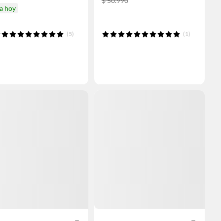
$ 50.990
a hoy
(5)
(1)