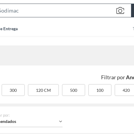
Search
Bar
de Entrega
Filtrar por
An
300
120 CM
500
100
420
r por
:
endados