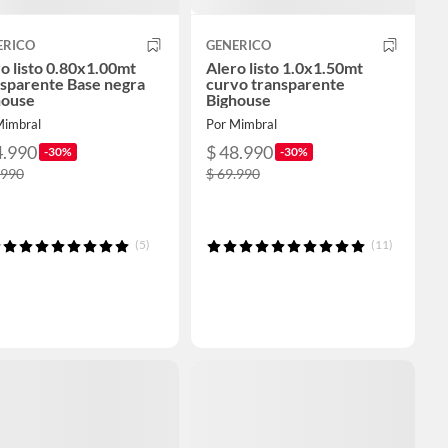
ERICO
GENERICO
o listo 0.80x1.00mt
Alero listo 1.0x1.50mt
nsparente Base negra
curvo transparente
house
Bighouse
Mimbral
Por Mimbral
4.990
$ 48.990
-30%
-30%
.990
$ 69.990
(5)
(11)