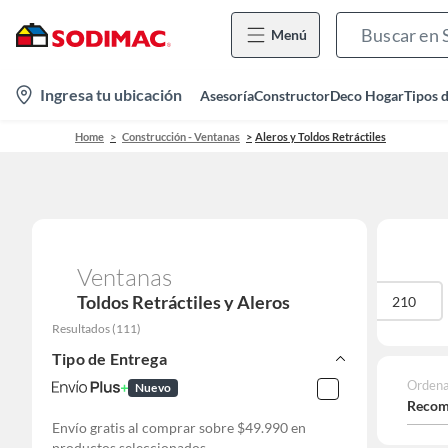
Menú
location-
Ingresa tu ubicación
Asesoría
Constructor
Deco Hogar
Tipos 
icon
Home
Construcción - Ventanas
Aleros y Toldos Retráctiles
Ventanas
Toldos Retráctiles y Aleros
400
120
210
Resultados
(
111
)
Tipo de Entrega
Ordena
Nuevo
Recom
Envío gratis al comprar sobre $49.990 en
productos seleccionados.