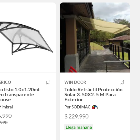
ERICO
WIN DOOR
o listo 1.0x1.20mt
Toldo Retráctil Protección
vo transparente
Solar 3. 50X2. 5 M Para
house
Exterior
Mimbral
Por SODIMAC
5.990
$ 229.990
.990
Llega mañana