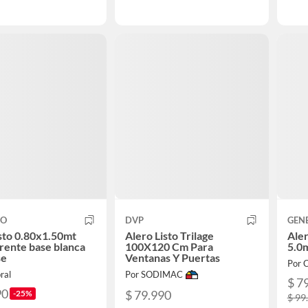
CO
DVP
GEN
isto 0.80x1.50mt
Alero Listo Trilage
Aler
rente base blanca
100X120 Cm Para
5.0
se
Ventanas Y Puertas
Por 
ral
Por SODIMAC
$ 7
90
$ 79.990
-25%
$ 99