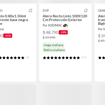
CO
DVP
GEN
isto 0.80x1.50mt
Alero Recto Listo 100X120
Aler
rente base negra
Cm Protección Exterior
tra
se
Big
Por SODIMAC
ral
Por 
$ 48.790
-19%
90
$ 3
-41%
$ 59.990
$ 49
Llega mañana
Retira mañana
(8)
(13)