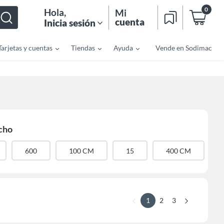
0
Hola
,
Mi
cuenta
Inicia sesión
Tarjetas y cuentas
Tiendas
Ayuda
Vende en Sodimac
cho
600
100 CM
15
400 CM
1
2
3