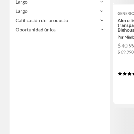
Largo
Largo
GENERI
Calificación del producto
Alero l
transpa
Oportunidad única
Bighou
Por Mimb
$ 40.9
$ 69.990