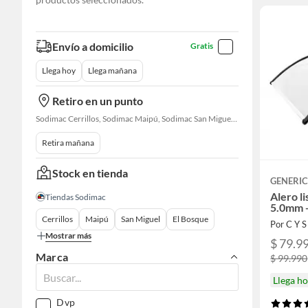
Envío a domicilio
Gratis
Llega hoy
Llega mañana
Retiro en un punto
Sodimac Cerrillos, Sodimac Maipú, Sodimac San Miguel, Sodimac El Bosque, Sodimac San Bernardo, Constructor Cantagallo, Sodimac Talagante, Sodimac San Fernando
Retira mañana
Stock en tienda
GENERI
Alero l
Tiendas Sodimac
5.0mm 
Cerrillos
Maipú
San Miguel
El Bosque
Por C Y 
Mostrar más
$ 79.9
Marca
$ 99.990
Llega h
Dvp