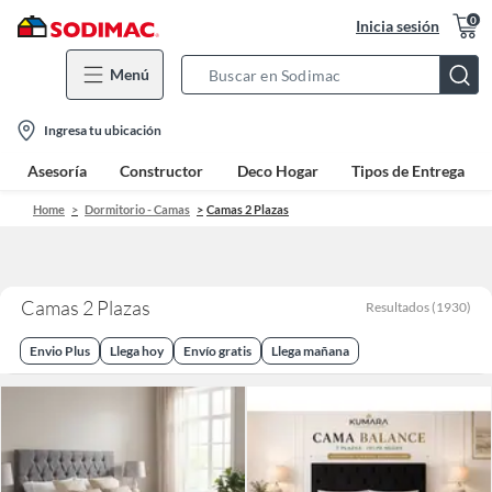
0
Inicia sesión
Menú
Search
Bar
location-
Ingresa tu ubicación
icon
Asesoría
Constructor
Deco Hogar
Tipos de Entrega
Home
Dormitorio - Camas
Camas 2 Plazas
Camas 2 Plazas
Resultados
(
1930
)
Envio Plus
Llega hoy
Envío gratis
Llega mañana