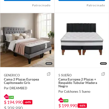
Patrocinado
Patrocinado
GENERICO
5 SUEÑO
Cama 2 Plazas Europea
Cama Europea 2 Plazas +
Capitoneado Gris
Respaldo Tubular Madera
Negro
Por DREAMBED
Por Colchones 5 Sueno
$ 194.990
-64%
$ 199.990
-66%
$ 209.990