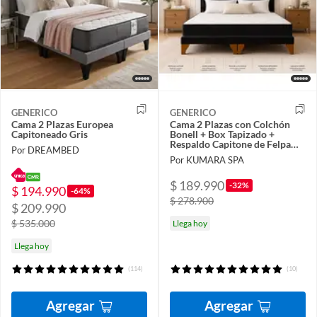
GENERICO
GENERICO
Cama 2 Plazas Europea
Cama 2 Plazas con Colchón
Capitoneado Gris
Bonell + Box Tapizado +
Respaldo Capitone de Felpa
Por DREAMBED
Negro
Por KUMARA SPA
$ 189.990
-32%
$ 194.990
-64%
$ 278.900
$ 209.990
$ 535.000
Llega hoy
Llega hoy
(114)
(10)
Agregar
Agregar