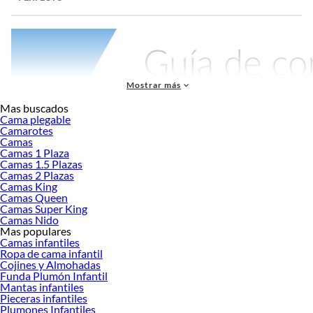
Mostrar más
Mas buscados
Cama plegable
Camarotes
Camas
Camas 1 Plaza
Una cama de 2 plazas representa la solución ideal para quienes buscan
Camas 1.5 Plazas
comodidad, funcionalidad y optimización del espacio en el dormitorio. Ya sea
Camas 2 Plazas
Camas King
que estés amueblando tu primera vivienda, renovando tu habitación o buscando
Camas Queen
el equilibrio perfecto entre confort individual y espacio compartido, este mueble
Camas Super King
esencial define la calidad de tu descanso diario. En esta guía encontrarás todo lo
Camas Nido
necesario para tomar una decisión informada que transformará tus noches.
Mas populares
Camas infantiles
¿Qué es una Cama 2 Plazas?
Ropa de cama infantil
Cojines y Almohadas
Una cama de 2 plazas, también conocida como cama matrimonial estándar o
Funda Plumón Infantil
cama full en algunos países, es un mueble diseñado para acomodar
Mantas infantiles
cómodamente a dos personas o proporcionar amplitud adicional para un
Pieceras infantiles
Plumones Infantiles
durmiente individual. En términos de dimensiones estándar, estas camas