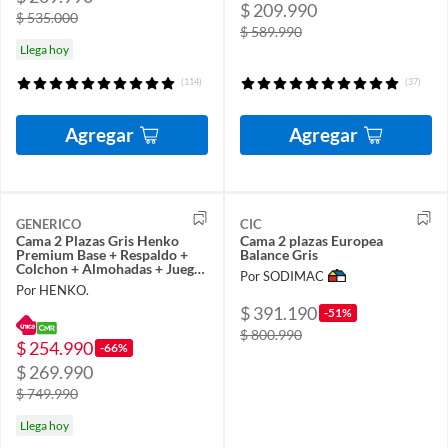
$ 209.990
$ 535.000
$ 589.990
Llega hoy
(114)
(37)
Agregar
Agregar
GENERICO
CIC
Cama 2 Plazas Gris Henko
Cama 2 plazas Europea
Premium Base + Respaldo +
Balance Gris
Colchon + Almohadas + Juego
Por SODIMAC
de sabana
Por HENKO.
$ 391.190
-51%
$ 800.990
$ 254.990
-66%
$ 269.990
$ 749.990
Llega hoy