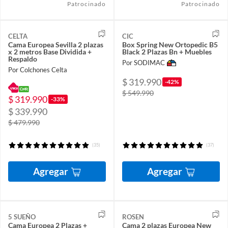
Patrocinado
Patrocinado
CELTA
CIC
Cama Europea Sevilla 2 plazas
Box Spring New Ortopedic B5
x 2 metros Base Dividida +
Black 2 Plazas Bn + Muebles
Respaldo
Por SODIMAC
Por Colchones Celta
$ 319.990
-42%
$ 549.990
$ 319.990
-33%
$ 339.990
$ 479.990
(35)
(37)
Agregar
Agregar
5 SUEÑO
ROSEN
Cama Europea 2 Plazas +
Cama 2 plazas Europea New