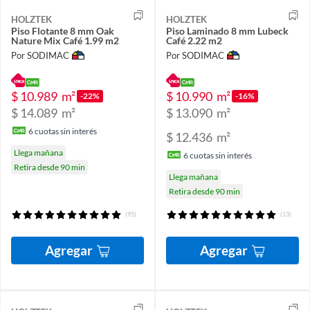
HOLZTEK
HOLZTEK
Piso Flotante 8 mm Oak
Piso Laminado 8 mm Lubeck
Nature Mix Café 1.99 m2
Café 2.22 m2
Por SODIMAC
Por SODIMAC
$ 10.989
m²
$ 10.990
m²
-22%
-16%
$ 14.089
m²
$ 13.090
m²
6
cuotas sin interés
$ 12.436
m²
Llega mañana
6
cuotas sin interés
Retira desde 90 min
Llega mañana
Retira desde 90 min
(95)
(13)
Agregar
Agregar