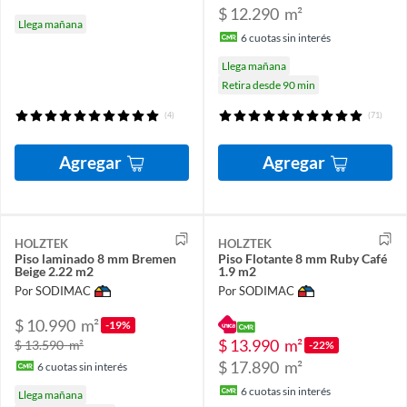
$ 12.290
m²
Llega mañana
6
cuotas sin interés
Llega mañana
Retira desde 90 min
(4)
(71)
Agregar
Agregar
HOLZTEK
HOLZTEK
Piso laminado 8 mm Bremen
Piso Flotante 8 mm Ruby Café
Beige 2.22 m2
1.9 m2
Por SODIMAC
Por SODIMAC
$ 10.990
m²
-19%
$ 13.990
m²
$ 13.590
m²
-22%
$ 17.890
m²
6
cuotas sin interés
6
cuotas sin interés
Llega mañana