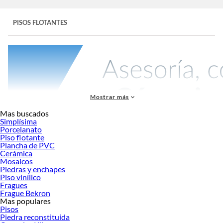
PISOS FLOTANTES
Mostrar más
Mas buscados
Simplísima
Porcelanato
Piso flotante
Piso Flotante y Laminado
Plancha de PVC
Respuesta rápida
Cerámica
Mosaicos
Qué es un piso flotante:
revestimiento de madera comprimida que se
Piedras y enchapes
instala sobre espuma niveladora, sin clavos ni pegamento.
Piso vinílico
Dónde se usa:
en interiores secos como dormitorios, living, comedor,
Fragues
Frague Bekron
oficinas y pasillos.
Mas populares
Diferencia con piso laminado:
en Chile ambos términos suelen usarse
Pisos
como sinónimos comerciales, pero técnicamente el piso flotante es de
Piedra reconstituida
madera comprimida y el laminado es sintético.