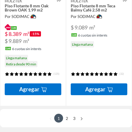
HOLZTEK
HOLZTEK
Piso Flotante 8 mm Oak
Piso Flotante 8 mm Teca
Brown OAK 1.99 m2
Balmy Café 2.58 m2
Por SODIMAC
Por SODIMAC
$ 9.089
m²
$ 8.389
m²
-15%
6
cuotas sin interés
$ 9.889
m²
Llega mañana
6
cuotas sin interés
Llega mañana
Retira desde 90 min
(135)
(32)
Agregar
Agregar
1
2
3