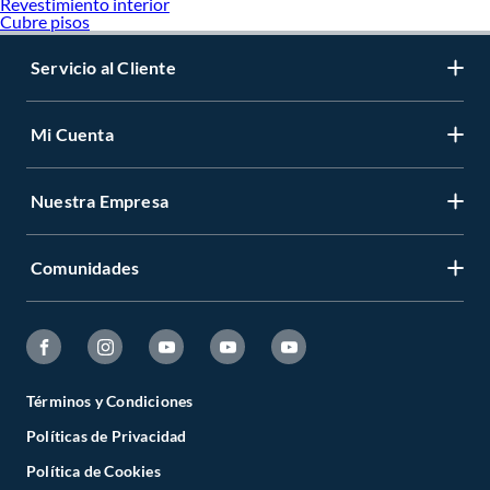
Ventajas del piso flotante
Revestimiento interior
Cubre pisos
Fácil instalación:
Sistema de encastre sin clavos ni pegamento. Coloca las
piezas directamente sobre espuma niveladora.
Servicio al Cliente
Limpieza simple:
Solo requiere un paño húmedo. Sin tratamientos
especiales ni productos costosos.
Económico:
Menor costo comparado con pisos de madera sólida.
Renueva espacios sin grandes inversiones.
Mi Cuenta
Alta resistencia:
Soporta tráfico doméstico e incluso comercial según
clasificación AC.
Versatilidad:
Disponible en múltiples colores, acabados y diseños para
Nuestra Empresa
cualquier estilo decorativo.
Piso flotante vs. Piso laminado
Comunidades
Característica
Piso Flotante
Piso Laminado
Material
Capas de madera
Sintético que imita
comprimida
madera
Instalación
Sistema de encastre
Sistema click similar
Términos y Condiciones
sobre espuma
Políticas de Privacidad
Durabilidad
Mayor resistencia por
Resistente según
Política de Cookies
composición natural
clasificación AC