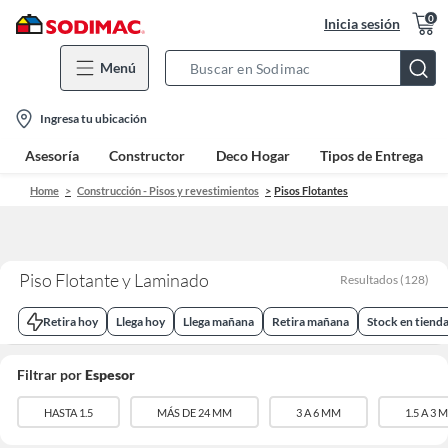
0
Inicia sesión
Menú
Search
Bar
location-
Ingresa tu ubicación
icon
Asesoría
Constructor
Deco Hogar
Tipos de Entrega
Home
Construcción - Pisos y revestimientos
Pisos Flotantes
Piso Flotante y Laminado
Resultados
(
128
)
Retira hoy
Llega hoy
Llega mañana
Retira mañana
Stock en tiend
Filtrar por
Espesor
HASTA 1.5
MÁS DE 24 MM
3 A 6 MM
1.5 A 3 