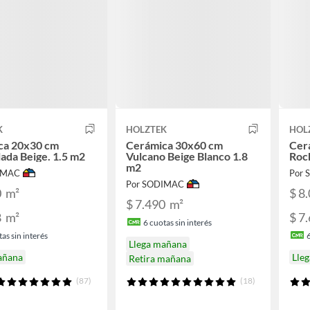
K
HOLZTEK
HOL
ca 20x30 cm
Cerámica 30x60 cm
Cer
da Beige. 1.5 m2
Vulcano Beige Blanco 1.8
Rock
m2
IMAC
Por
Por SODIMAC
0
m²
$ 8
$ 7.490
m²
8
m²
$ 7
6
cuotas sin interés
as sin interés
Llega mañana
añana
Lle
Retira mañana
(87)
(18)