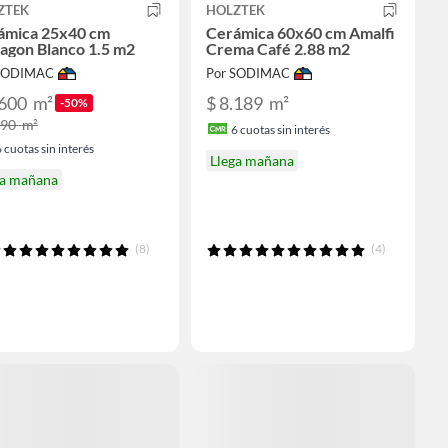
ZTEK
HOLZTEK
ámica 25x40 cm
Cerámica 60x60 cm Amalfi
agon Blanco 1.5 m2
Crema Café 2.88 m2
 SODIMAC
Por SODIMAC
.600
m²
$ 8.189
m²
-50%
190
m²
6
cuotas sin interés
6
cuotas sin interés
Llega mañana
ga mañana
(8)
(4)