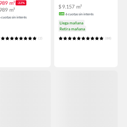
.989
m²
-22%
$ 9.157
m²
.989
m²
6
cuotas sin interés
6
cuotas sin interés
Llega mañana
Retira mañana
(2)
(88)