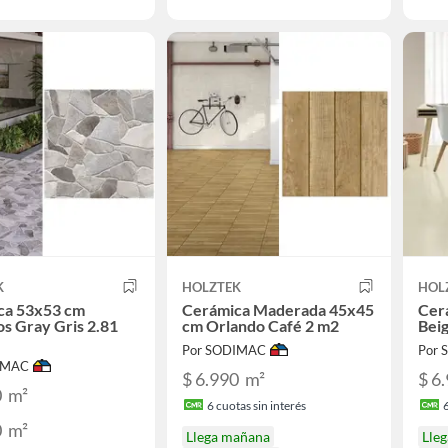
K
HOLZTEK
HOL
ca 53x53 cm
Cerámica Maderada 45x45
Cer
s Gray Gris 2.81
cm Orlando Café 2 m2
Bei
Por SODIMAC
Por
IMAC
$ 6.990
m²
$ 6
0
m²
6
cuotas sin interés
0
m²
Llega mañana
Lle