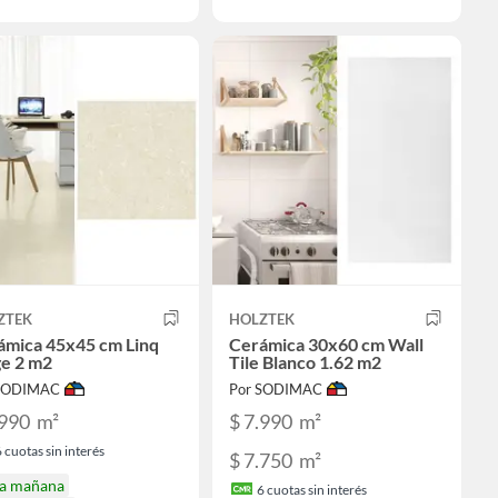
ZTEK
HOLZTEK
ámica 45x45 cm Linq
Cerámica 30x60 cm Wall
ge 2 m2
Tile Blanco 1.62 m2
 SODIMAC
Por SODIMAC
.990
m²
$ 7.990
m²
6
cuotas sin interés
$ 7.750
m²
ga mañana
6
cuotas sin interés