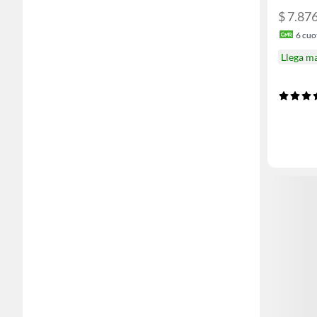
$ 7.87
6
cuot
Llega m