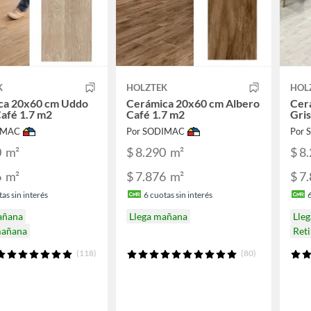
K
HOLZTEK
HOL
ca 20x60 cm Uddo
Cerámica 20x60 cm Albero
Cer
afé 1.7 m2
Café 1.7 m2
Gris
IMAC
Por SODIMAC
Por
0
m²
$ 8.290
m²
$ 8
6
m²
$ 7.876
m²
$ 7
as sin interés
6
cuotas sin interés
añana
Llega mañana
Lle
mañana
Ret
(118)
(80)