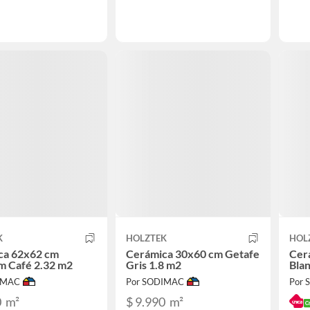
K
HOLZTEK
HOL
ca 62x62 cm
Cerámica 30x60 cm Getafe
Cer
m Café 2.32 m2
Gris 1.8 m2
Bla
IMAC
Por SODIMAC
Por
0
m²
$ 9.990
m²