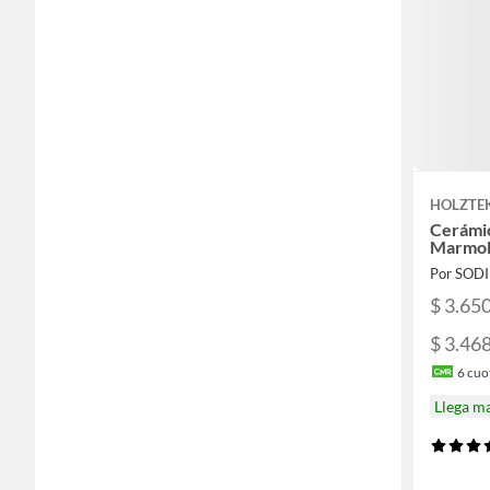
HOLZTE
Cerámi
Marmola
Por SOD
$ 3.65
$ 3.46
6
cuot
Llega m