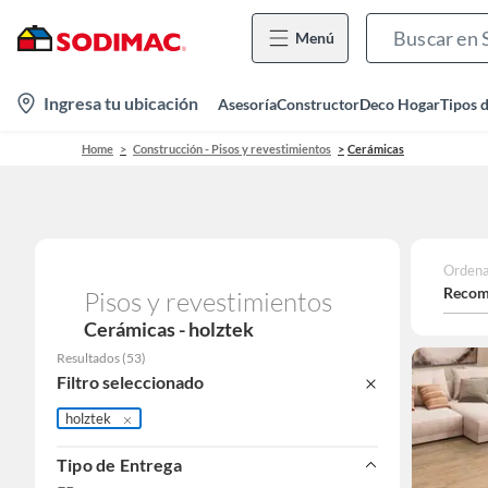
Menú
location-
Ingresa tu ubicación
Asesoría
Constructor
Deco Hogar
Tipos 
icon
Home
Construcción - Pisos y revestimientos
Cerámicas
Ordena
Recom
Pisos y revestimientos
Cerámicas - holztek
Resultados
(
53
)
Filtro seleccionado
holztek
Tipo de Entrega