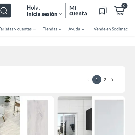
0
Hola
,
Mi
cuenta
Inicia sesión
Tarjetas y cuentas
Tiendas
Ayuda
Vende en Sodimac
1
2