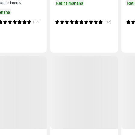
as sin interés
Retira mañana
Ret
añana
(36)
(82)