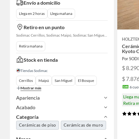
Envío a domicilio
Llega en 2 horas
Llega mañana
Retiro en un punto
Sodimac Cerrillos, Sodimac Maipú, Sodimac San Miguel, Sodimac El Bosque, Sodimac San Bernardo, Constructor Cantagallo, Sodimac Talagante, Sodimac San Fernando
HOLZTE
Cerámi
Retira mañana
Kyoto C
Por SOD
Stock en tienda
$ 8.29
Tiendas Sodimac
$ 7.87
Cerrillos
Maipú
San Miguel
El Bosque
6
cuot
Mostrar más
Llega m
Apariencia
Retira 
Acabado
Categoría
Cerámicas de piso
Cerámicas de muro
Marca