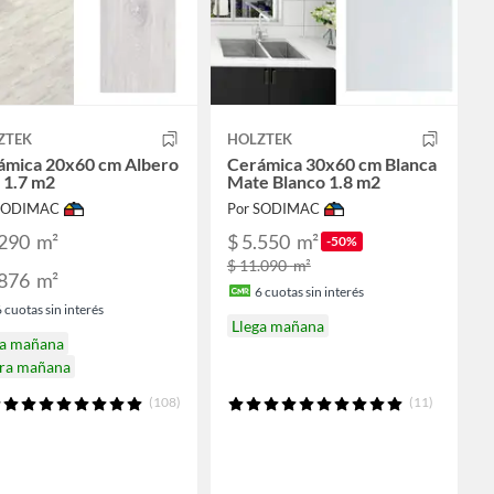
ZTEK
HOLZTEK
ámica 20x60 cm Albero
Cerámica 30x60 cm Blanca
 1.7 m2
Mate Blanco 1.8 m2
 SODIMAC
Por SODIMAC
.290
m²
$ 5.550
m²
-50%
$ 11.090
m²
.876
m²
6
cuotas sin interés
6
cuotas sin interés
Llega mañana
ga mañana
ira mañana
(108)
(11)