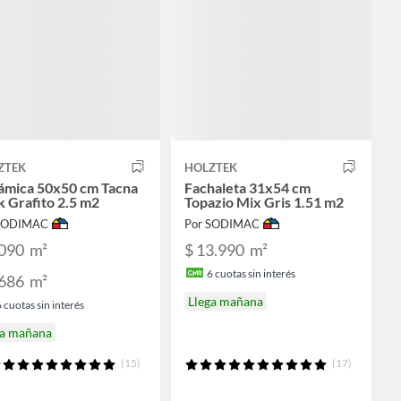
ZTEK
HOLZTEK
ámica 50x50 cm Tacna
Fachaleta 31x54 cm
 Grafito 2.5 m2
Topazio Mix Gris 1.51 m2
 SODIMAC
Por SODIMAC
.090
m²
$ 13.990
m²
6
cuotas sin interés
.686
m²
Llega mañana
6
cuotas sin interés
ga mañana
(15)
(17)