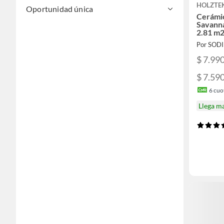
HOLZTE
Oportunidad única
Cerámi
Savann
2.81 m
Por SOD
$ 7.99
$ 7.59
6
cuot
Llega m