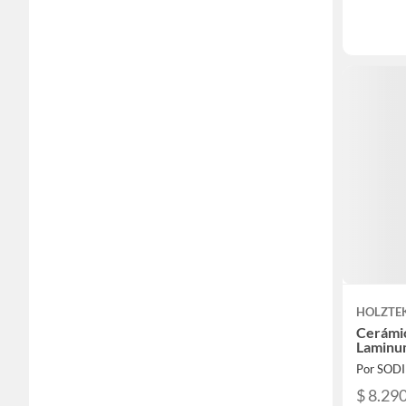
HOLZTE
Cerámi
Laminu
Por SOD
$ 8.29