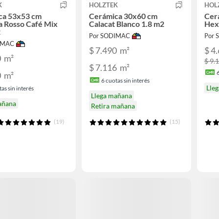
K
HOLZTEK
HOL
ca 53x53 cm
Cerámica 30x60 cm
Cer
a Rosso Café Mix
Calacat Blanco 1.8 m2
Hex
2
Por SODIMAC
Por
IMAC
$ 7.490
m²
$ 4
0
m²
$ 9.
$ 7.116
m²
0
m²
6
cuotas sin interés
Lle
as sin interés
Llega mañana
añana
Retira mañana
(19)
(15)