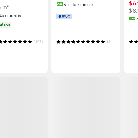
$ 6
6
cuotas sin interés
6
m²
$ 8
as sin interés
NUEVO
añana
(101)
(1)