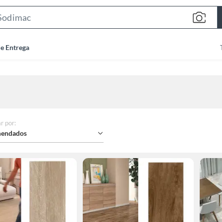
Search
Bar
de Entrega
r por
:
endados