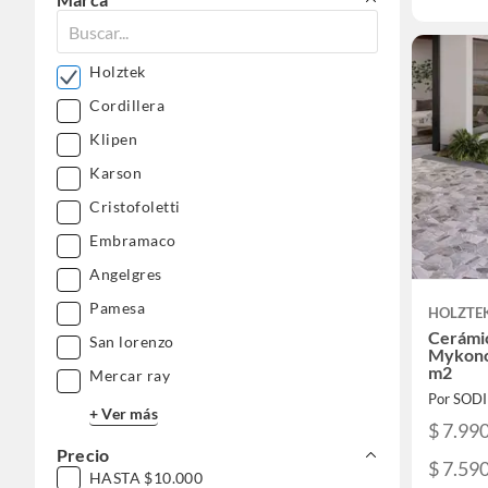
Holztek
Cordillera
Klipen
Karson
Cristofoletti
Embramaco
Angelgres
Pamesa
HOLZTE
Cerámi
San lorenzo
Mykono
m2
Mercar ray
Por SOD
+ Ver más
$ 7.99
Precio
$ 7.59
HASTA $10.000