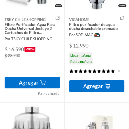
TSKY CHILE SHOPPING
VIGAHOME
Filtro Purificador Agua Para
Filtro purificador de agua
Ducha Universal ,Incluye 2
ducha desechable cromado
Cartuchos de Filtro
Por SODIMAC
Reemplazable
Por TSKY CHILE SHOPPING
$ 12.990
$ 16.590
-30%
$ 23.700
Llega mañana
Retira mañana
(46)
Agregar
Agregar
Patrocinado