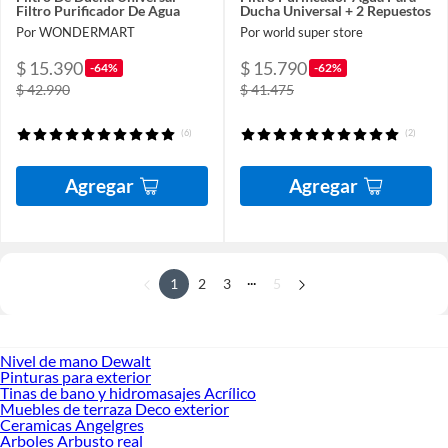
Filtro Purificador De Agua
Ducha Universal + 2 Repuestos
Por WONDERMART
Por world super store
$ 15.390
$ 15.790
-64%
-62%
$ 42.990
$ 41.475
(6)
(2)
Agregar
Agregar
...
1
2
3
5
Nivel de mano Dewalt
Pinturas para exterior
Tinas de bano y hidromasajes Acrílico
Muebles de terraza Deco exterior
Ceramicas Angelgres
Arboles Arbusto real