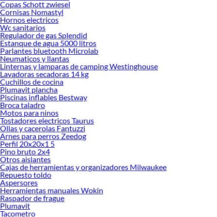
Copas Schott zwiesel
Cornisas Nomastyl
Hornos electricos
Wc sanitarios
Regulador de gas Splendid
Estanque de agua 5000 litros
Parlantes bluetooth Microlab
Neumaticos y llantas
Linternas y lamparas de camping Westinghouse
Lavadoras secadoras 14 kg
Cuchillos de cocina
Plumavit plancha
Piscinas inflables Bestway
Broca taladro
Motos para ninos
Tostadores electricos Taurus
Ollas y cacerolas Fantuzzi
Arnes para perros Zeedog
Perfil 20x20x1 5
Pino bruto 2x4
Otros aislantes
Cajas de herramientas y organizadores Milwaukee
Repuesto toldo
Aspersores
Herramientas manuales Wokin
Raspador de frague
Plumavit
Tacometro