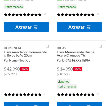
Retira mañana
Retira mañana
(57)
(33)
Agregar
Agregar
HOME NEAT
DICAS
Llave mezclador monomando
Llave Monomando Ducha
grifo de baño 20cm
Acero Cromado Yts
Por Home-Neat CL
Por DICAS FERRETERIA
$ 42.990
$ 14.950
-52%
-20%
$ 89.990
$ 18.688
Llega hoy
Retira mañana
(1)
(12)