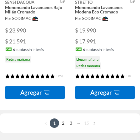
SENSI DACQUA
STRETTO
Monomando Lavamanos Bajo
Monomando Lavamanos
Milán Cromado
Modena Eco Cromado
Por SODIMAC
Por SODIMAC
$ 23.990
$ 19.990
$ 21.591
$ 17.991
6
cuotas sin interés
6
cuotas sin interés
Retira mañana
Llega mañana
Retira mañana
(192)
(18)
Agregar
Agregar
...
1
2
3
15