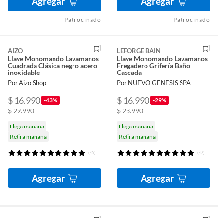
Agregar
Agregar
Patrocinado
Patrocinado
AIZO
LEFORGE BAIN
Llave Monomando Lavamanos
Llave Monomando Lavamanos
Cuadrada Clásica negro acero
Fregadero Grifería Baño
inoxidable
Cascada
Por Aizo Shop
Por NUEVO GENESIS SPA
$ 16.990
$ 16.990
-43%
-29%
$ 29.990
$ 23.990
Llega mañana
Llega mañana
Retira mañana
Retira mañana
(45)
(47)
Agregar
Agregar