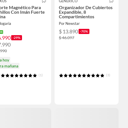
XUS
GENERICO
orte Magnético Para
Organizador De Cubiertos
illos Con Imán Fuerte
Expandible, 8
ina
Compartimientos
Hogaria
Por Newstar
$ 13.890
-70%
6.990
$ 46.097
-29%
7.990
.990
a hoy
ira mañana
(1)
(3)