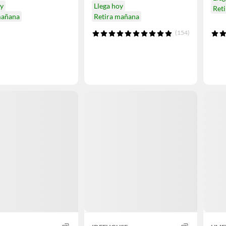
oy
Llega hoy
Ret
mañana
Retira mañana
(154)