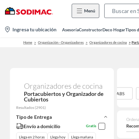
Menú
location-
Ingresa tu ubicación
Asesoría
Constructor
Deco Hogar
Tipos 
icon
Home
Organización - Organizadores
Organizadores de cocina
Port
Organizadores de cocina
Portacubiertos y Organizador de
ABS
Cubiertos
Resultados
(
2901
)
Tipo de Entrega
Ordena
Envío a domicilio
Recom
Gratis
Llega en 2 horas
Llega hoy
Llega mañana