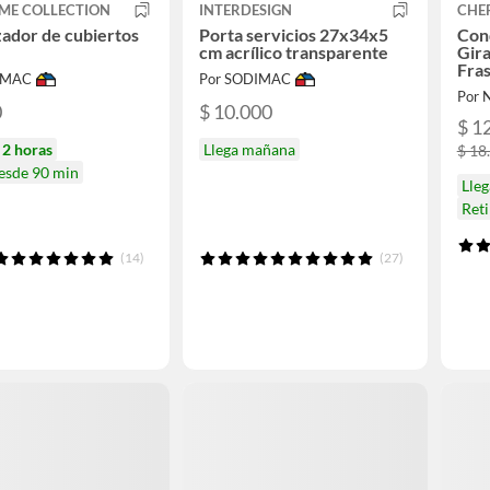
ME COLLECTION
INTERDESIGN
CHE
ador de cubiertos
Porta servicios 27x34x5
Con
cm acrílico transparente
Gira
Fras
IMAC
Por SODIMAC
Por 
0
$ 10.000
$ 1
n
2 horas
Llega mañana
$ 18
desde 90 min
Lleg
Ret
(14)
(27)