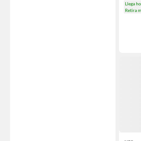
Llega h
Retira 