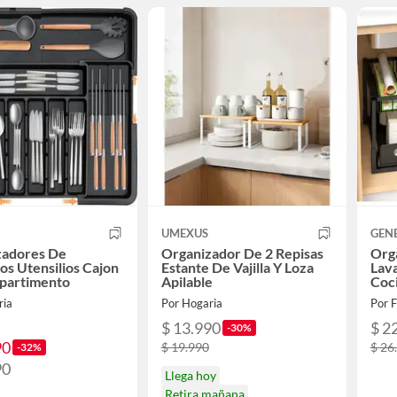
UMEXUS
GEN
zadores De
Organizador De 2 Repisas
Org
os Utensilios Cajon
Estante De Vajilla Y Loza
Lava
partimento
Apilable
Coc
ria
Por Hogaria
Por 
$ 13.990
$ 2
-30%
90
$ 19.990
$ 26
-32%
90
Llega hoy
Retira mañana