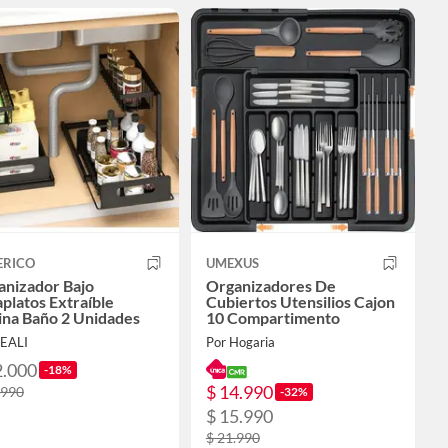
ERICO
UMEXUS
anizador Bajo
Organizadores De
platos Extraíble
Cubiertos Utensilios Cajon
ina Baño 2 Unidades
10 Compartimento
FEALI
Por Hogaria
2.000
-18%
$ 14.990
.990
-32%
$ 15.990
$ 21.990