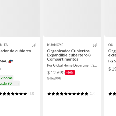
NITA
KUANGYE
OU
ador de cubierto
Organizador Cubiertos
Org
o
Expandible,cubertero 8
exte
Compartimentos
IMAC
Por
Por Global Home Department Store
0
$ 1
$ 12.690
-66%
n
2 horas
$ 36.990
desde 90 min
(12)
(14)