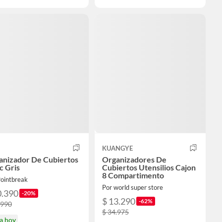
KUANGYE
anizador De Cubiertos
Organizadores De
c Gris
Cubiertos Utensilios Cajon
8 Compartimento
Pointbreak
Por world super store
0.390
-20%
$ 13.290
-62%
.990
$ 34.975
a hoy