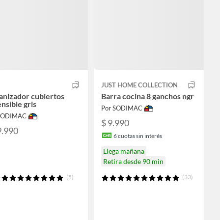
JUST HOME COLLECTION
anizador cubiertos
Barra cocina 8 ganchos ngr
nsible gris
Por SODIMAC
 SODIMAC
$ 9.990
9.990
6
cuotas sin interés
Llega mañana
Retira desde 90 min
(5)
(33)