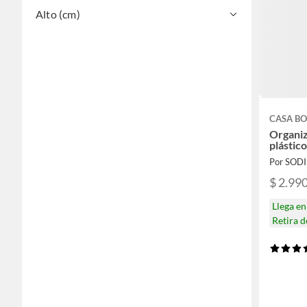
Alto (cm)
CASA BO
Organiz
plástic
Por SOD
$ 2.99
Llega e
Retira 