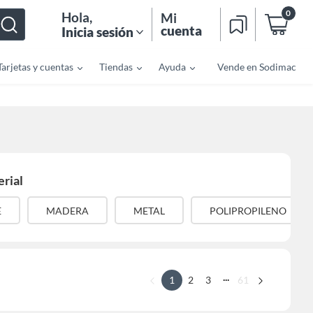
0
Hola
,
Mi
cuenta
Inicia sesión
Tarjetas y cuentas
Tiendas
Ayuda
Vende en Sodimac
rial
E
MADERA
METAL
POLIPROPILENO
...
1
2
3
61