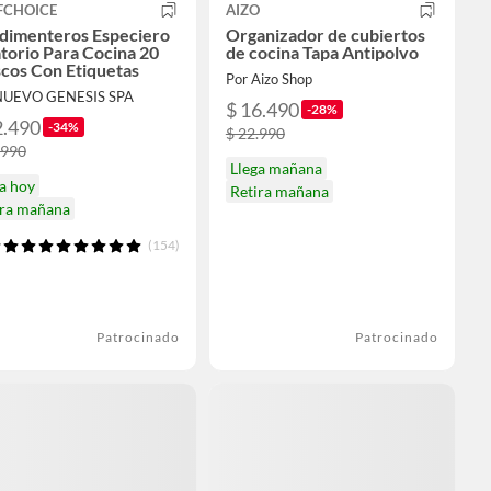
FCHOICE
AIZO
dimenteros Especiero
Organizador de cubiertos
torio Para Cocina 20
de cocina Tapa Antipolvo
cos Con Etiquetas
Por Aizo Shop
NUEVO GENESIS SPA
$ 16.490
-28%
2.490
-34%
$ 22.990
.990
Llega mañana
a hoy
Retira mañana
ira mañana
(154)
Patrocinado
Patrocinado