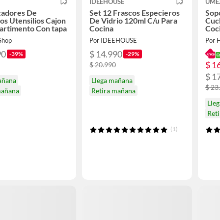
IDEEHOUSE
UME
zadores De
Set 12 Frascos Especieros
Sop
os Utensilios Cajon
De Vidrio 120ml C/u Para
Cuch
artimento Con tapa
Cocina
Coc
 Shop
Por IDEEHOUSE
Por 
90
$ 14.990
-39%
-29%
$ 1
$ 20.990
$ 1
añana
Llega mañana
$ 23
mañana
Retira mañana
Lleg
Ret
(1)