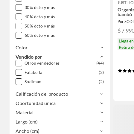
JUST HO
30% dcto y más
Organiz
bambú
40% dcto y más
Por SOD
50% dcto y más
$ 7.99
60% dcto y más
Llega e
Retira 
Color
Vendido por
Otros vendedores
(44)
Falabella
(2)
Sodimac
(2)
Calificación del producto
Oportunidad única
Material
Largo (cm)
Ancho (cm)