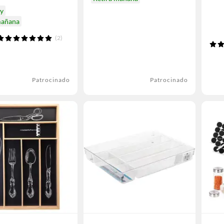
oy
mañana
(2)
Patrocinado
Patrocinado