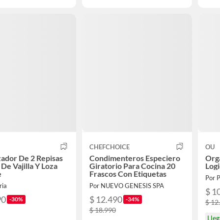
CHEFCHOICE
OU
ador De 2 Repisas
Condimenteros Especiero
Org
 De Vajilla Y Loza
Giratorio Para Cocina 20
Logi
e
Frascos Con Etiquetas
Por 
ria
Por NUEVO GENESIS SPA
$ 1
90
$ 12.490
-30%
-34%
$ 12
$ 18.990
Lleg