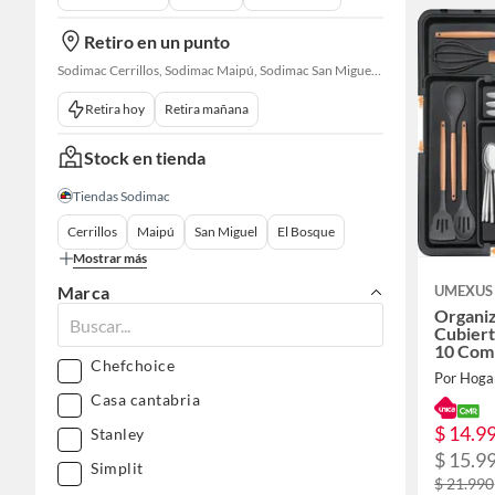
Retiro en un punto
Sodimac Cerrillos, Sodimac Maipú, Sodimac San Miguel, Sodimac El Bosque, Sodimac San Bernardo, Sodimac Talagante
Retira hoy
Retira mañana
Stock en tienda
Tiendas Sodimac
Cerrillos
Maipú
San Miguel
El Bosque
Mostrar más
Marca
UMEXUS
Organi
Cubiert
10 Com
Chefchoice
Por Hoga
Casa cantabria
$ 14.9
Stanley
$ 15.9
Simplit
$ 21.990