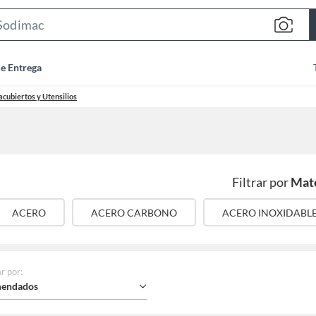
Search
Bar
de Entrega
acubiertos y Utensilios
Filtrar por
Mate
ACERO
ACERO CARBONO
ACERO INOXIDABL
r por
:
endados