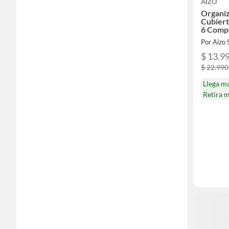
AIZO
Organi
Cubiert
6 Comp
Por Aizo
$ 13.9
$ 22.990
Llega m
Retira 