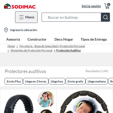
0
Inicia sesión
Menú
Search
Bar
location-
Ingresa tu ubicación
icon
Asesoría
Constructor
Deco Hogar
Tipos de Entrega
Home
Ferretería - Ropa de Seguridad y Protección Personal
Elementos de Protección Personal
Protección Auditiva
Protectores auditivos
Resultados
(
149
)
Envio Plus
Llega en 2 horas
Llega hoy
Envío gratis
Llega mañana
R