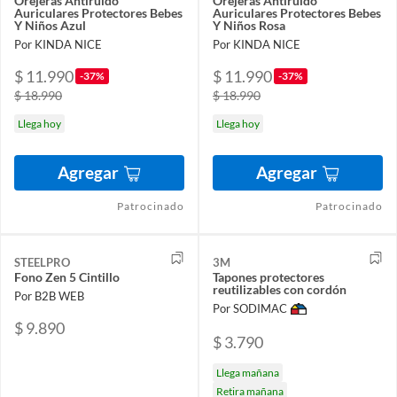
Orejeras Antiruido
Orejeras Antiruido
Auriculares Protectores Bebes
Auriculares Protectores Bebes
Y Niños Azul
Y Niños Rosa
Por KINDA NICE
Por KINDA NICE
$ 11.990
$ 11.990
-37%
-37%
$ 18.990
$ 18.990
Llega hoy
Llega hoy
Agregar
Agregar
Patrocinado
Patrocinado
STEELPRO
3M
Fono Zen 5 Cintillo
Tapones protectores
reutilizables con cordón
Por B2B WEB
Por SODIMAC
$ 9.890
$ 3.790
Llega mañana
Retira mañana