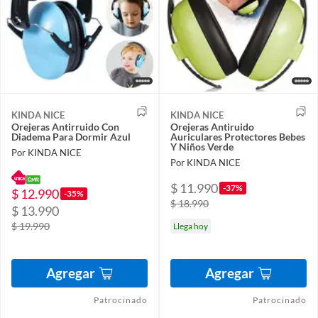
KINDA NICE
KINDA NICE
Orejeras Antirruido Con
Orejeras Antiruido
Diadema Para Dormir Azul
Auriculares Protectores Bebes
Y Niños Verde
Por KINDA NICE
Por KINDA NICE
$ 11.990
-37%
$ 12.990
-35%
$ 18.990
$ 13.990
$ 19.990
Llega hoy
Agregar
Agregar
Patrocinado
Patrocinado