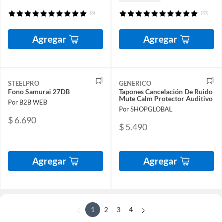
(8)
(31)
Agregar
Agregar
STEELPRO
GENERICO
Fono Samurai 27DB
Tapones Cancelación De Ruido
Mute Calm Protector Auditivo
Por B2B WEB
Por SHOPGLOBAL
$ 6.690
$ 5.490
Agregar
Agregar
1
2
3
4