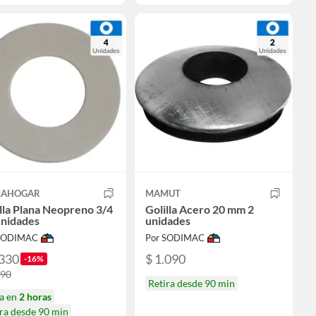
AHOGAR
MAMUT
lla Plana Neopreno 3/4
Golilla Acero 20 mm 2
unidades
unidades
 SODIMAC
Por SODIMAC
.330
$ 1.090
-16%
790
Retira desde 90 min
ga en
2 horas
ra desde 90 min