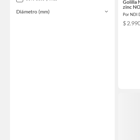
Golilla
zinc N
Diámetro (mm)
Por NDI D
$ 2.99