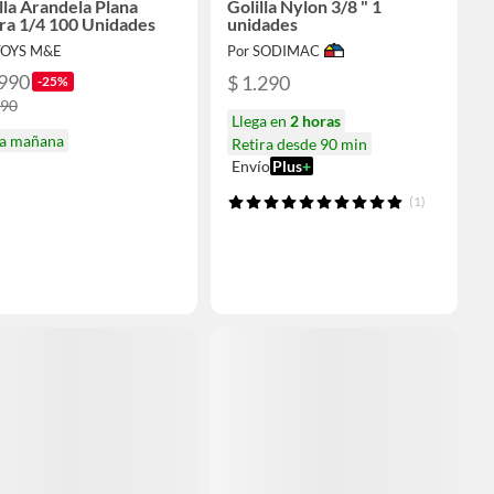
lla Arandela Plana
Golilla Nylon 3/8 " 1
ra 1/4 100 Unidades
unidades
TOYS M&E
Por SODIMAC
.990
$ 1.290
-25%
990
Llega en
2 horas
ga mañana
Retira desde 90 min
Envío
Plus
+
(1)