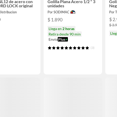
 NL12 de acero con
Golilla Plana Acero 1/2 " 3
Goli
ORD LOCK original
unidades
Neg
istribucion
Por SODIMAC
Por 
0
$ 2
$ 1.890
$ 3.
Llega en
2 horas
Lle
Retira desde 90 min
Envío
Plus
+
(3)