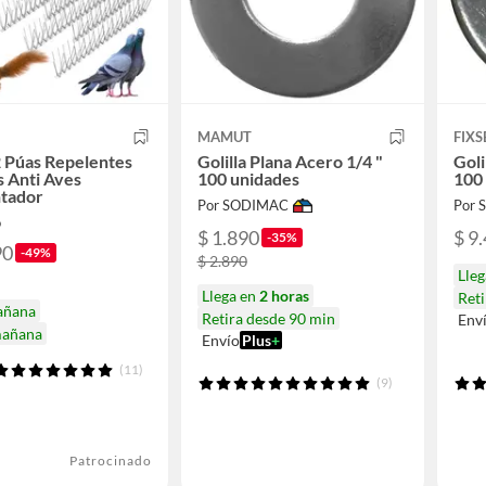
MAMUT
FIXS
 Púas Repelentes
Golilla Plana Acero 1/4 "
Goli
 Anti Aves
100 unidades
100
tador
Por SODIMAC
Por
o
$ 1.890
$ 9
-35%
90
-49%
$ 2.890
Lle
Llega en
2 horas
Reti
añana
Retira desde 90 min
Env
mañana
Envío
Plus
+
(11)
(9)
Patrocinado