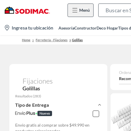
Menú
location-
Ingresa tu ubicación
Asesoría
Constructor
Deco Hogar
Tipos 
icon
Home
Ferretería - Fijaciones
Golillas
Ordena
Recom
Fijaciones
Golillas
Resultados
(
283
)
Tipo de Entrega
Nuevo
Envío gratis al comprar sobre $49.990 en
productos seleccionados.