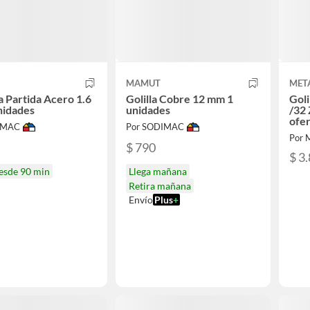
MAMUT
MET
 Partida Acero 1.6
Golilla Cobre 12 mm 1
Goli
nidades
unidades
/32 
ofer
IMAC
Por SODIMAC
Por 
$ 790
$ 3
desde 90 min
Llega mañana
Retira mañana
Envío
Plus
+