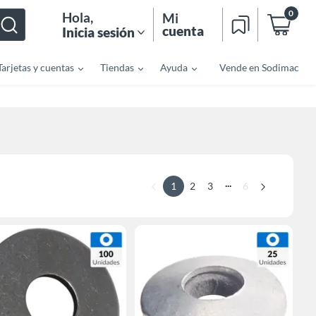
0
Hola
,
Mi
cuenta
Inicia sesión
Tarjetas y cuentas
Tiendas
Ayuda
Vende en Sodimac
...
1
2
3
6