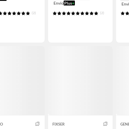
Envío
Plus
+
Env
(2)
(2)
CO
FIXSER
GEN