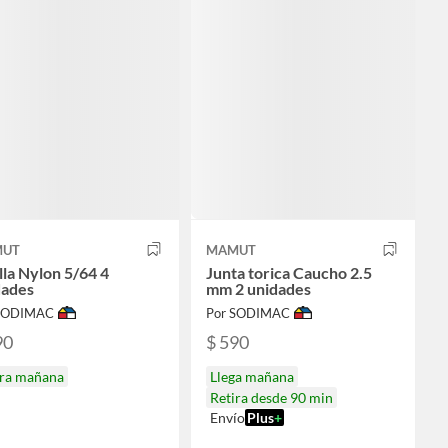
UT
MAMUT
lla Nylon 5/64 4
Junta torica Caucho 2.5
dades
mm 2 unidades
 SODIMAC
Por SODIMAC
90
$ 590
ira mañana
Llega mañana
Retira desde 90 min
Envío
Plus
+