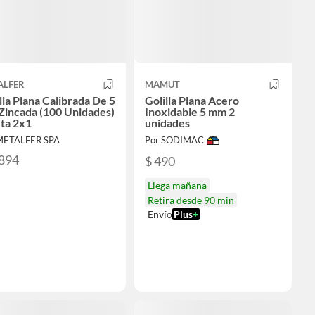
ALFER
MAMUT
lla Plana Calibrada De 5
Golilla Plana Acero
Zincada (100 Unidades)
Inoxidable 5 mm 2
ta 2x1
unidades
METALFER SPA
Por SODIMAC
.894
$ 490
Llega mañana
Retira desde 90 min
Envío
Plus
+