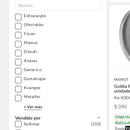
Eshopangie
Ofertabkn
Fixser
Mamut
Dimafi
Anasac
Generico
Gomahogar
MAMUT
Golilla
Kuangye
unidad
Metalfer
Por SOD
$ 390
+ Ver más
Llega m
Vendido por
Retira 
Sodimac
(210)
Envío
Pl