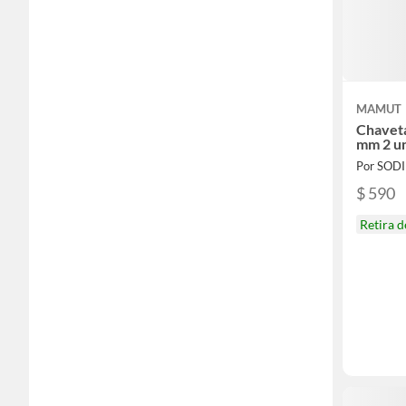
MAMUT
Chaveta
mm 2 u
Por SOD
$ 590
Retira 