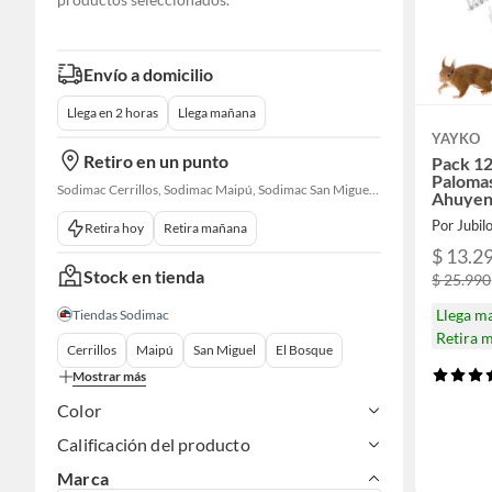
Envío a domicilio
Llega en 2 horas
Llega mañana
YAYKO
Retiro en un punto
Pack 12
Palomas
Sodimac Cerrillos, Sodimac Maipú, Sodimac San Miguel, Sodimac El Bosque, Sodimac San Bernardo, Constructor Cantagallo, Sodimac Talagante, Sodimac San Fernando
Ahuyen
Por Jubil
Retira hoy
Retira mañana
$ 13.2
Stock en tienda
$ 25.990
Llega m
Tiendas Sodimac
Retira 
Cerrillos
Maipú
San Miguel
El Bosque
Mostrar más
Color
Calificación del producto
Marca