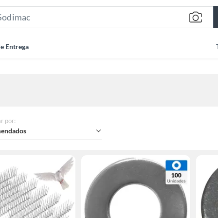
Search
Bar
de Entrega
r por
:
endados