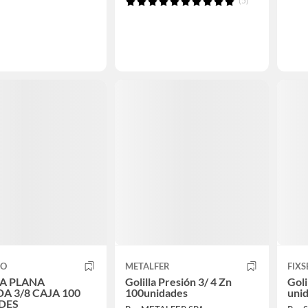
(5)
CO
METALFER
FIXS
LA PLANA
Golilla Presión 3/ 4 Zn
Goli
A 3/8 CAJA 100
100unidades
uni
DES