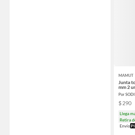
MAMUT
Junta t
mm 2 u
Por SOD
$ 290
Llega m
Retira 
Envío
Pl