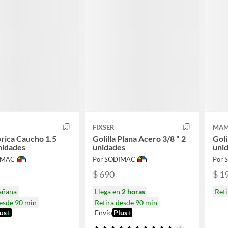
FIXSER
MAM
orica Caucho 1.5
Golilla Plana Acero 3/8 " 2
Goli
nidades
unidades
uni
IMAC
Por SODIMAC
Por
$ 690
$ 1
añana
Llega en
2 horas
Ret
desde 90 min
Retira desde 90 min
us
+
Envío
Plus
+