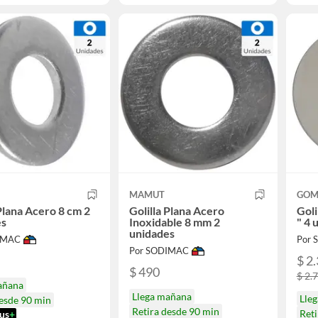
MAMUT
GOM
 Plana Acero 8 cm 2
Golilla Plana Acero
Goli
es
Inoxidable 8 mm 2
" 4 
unidades
IMAC
Por
Por SODIMAC
$ 2
$ 490
$ 2.
añana
Llega mañana
Lle
desde 90 min
Retira desde 90 min
Reti
us
+