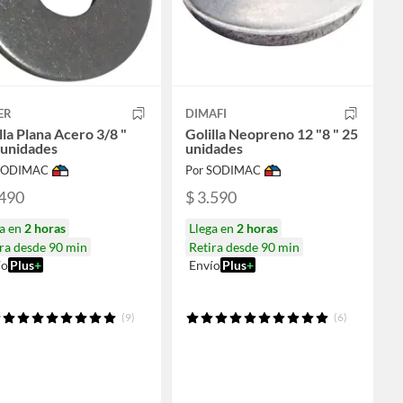
ER
DIMAFI
lla Plana Acero 3/8 "
Golilla Neopreno 12 "8 " 25
 unidades
unidades
 SODIMAC
Por SODIMAC
.490
$ 3.590
ga en
2 horas
Llega en
2 horas
ra desde 90 min
Retira desde 90 min
ío
Plus
+
Envío
Plus
+
(9)
(6)