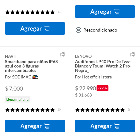
Agregar
(11)
Agregar
Reacondicionado
HAVIT
LENOVO
Smartband para niños IP68
Audífonos LP40 Pro De Tws-
azul con 3 figuras
Blanco y Toumi Watch 2 Pro-
intercambiables
Negro_
Por SODIMAC
Por Hot official store
$ 22.990
$ 7.000
-27%
$ 31.668
Llega mañana
(10)
(5)
Agregar
Agregar