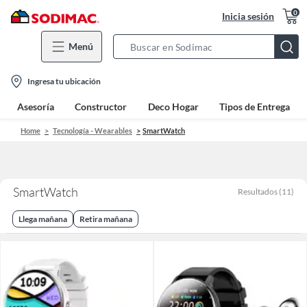
0
Inicia sesión
Menú
Search
Bar
location-
Ingresa tu ubicación
icon
Asesoría
Constructor
Deco Hogar
Tipos de Entrega
Home
Tecnología - Wearables
SmartWatch
SmartWatch
Resultados
(
11
)
Llega mañana
Retira mañana