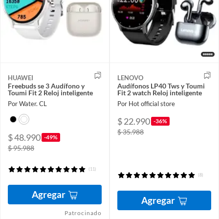
HUAWEI
LENOVO
Freebuds se 3 Audífono y
Audífonos LP40 Tws y Toumi
Toumi Fit 2 Reloj inteligente
Fit 2 watch Reloj inteligente
Por Water. CL
Por Hot official store
$ 22.990
-36%
$ 35.988
$ 48.990
-49%
$ 95.988
(11)
(8)
Agregar
Agregar
Patrocinado