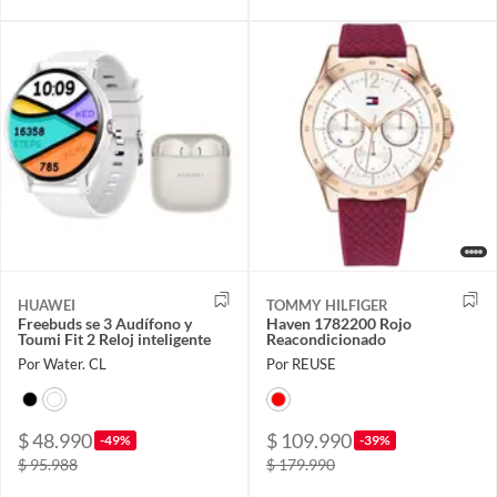
HUAWEI
TOMMY HILFIGER
Freebuds se 3 Audífono y
Haven 1782200 Rojo
Toumi Fit 2 Reloj inteligente
Reacondicionado
Por Water. CL
Por REUSE
$ 48.990
$ 109.990
-49%
-39%
$ 95.988
$ 179.990