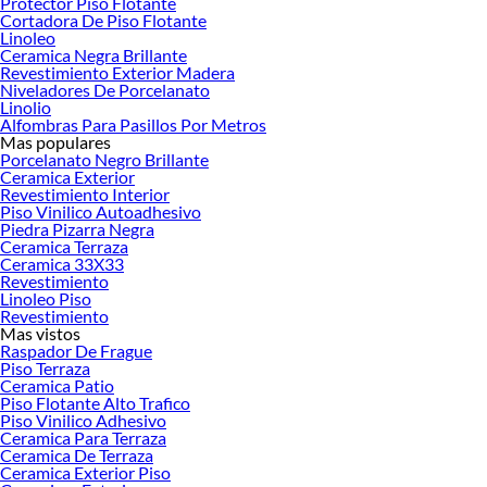
Protector Piso Flotante
Cortadora De Piso Flotante
Linoleo
Ceramica Negra Brillante
Revestimiento Exterior Madera
Niveladores De Porcelanato
Linolio
Alfombras Para Pasillos Por Metros
Mas populares
Porcelanato Negro Brillante
Ceramica Exterior
Revestimiento Interior
Piso Vinilico Autoadhesivo
Piedra Pizarra Negra
Ceramica Terraza
Ceramica 33X33
Revestimiento
Linoleo Piso
Revestimiento
Mas vistos
Raspador De Frague
Piso Terraza
Ceramica Patio
Piso Flotante Alto Trafico
Piso Vinilico Adhesivo
Los
pisos de madera y decks
ofrecen una elegancia natural que puede
Ceramica Para Terraza
transformar por completo cualquier espacio. En Sodimac, te brindamos una
Ceramica De Terraza
Ceramica Exterior Piso
amplia gama de opciones de pisos de madera diseñadas para aportar calidez y