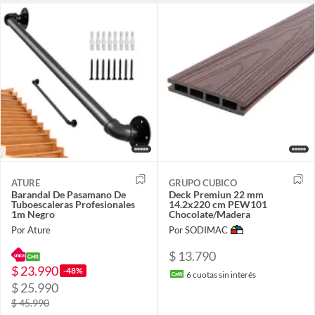
ATURE
GRUPO CUBICO
Barandal De Pasamano De
Deck Premiun 22 mm
Tuboescaleras Profesionales
14.2x220 cm PEW101
1m Negro
Chocolate/Madera
Por Ature
Por SODIMAC
$ 13.790
$ 23.990
-48%
6
cuotas sin interés
$ 25.990
$ 45.990