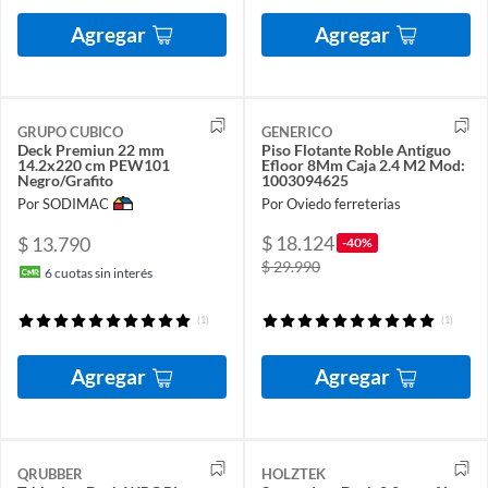
Agregar
Agregar
GRUPO CUBICO
GENERICO
Deck Premiun 22 mm
Piso Flotante Roble Antiguo
14.2x220 cm PEW101
Efloor 8Mm Caja 2.4 M2 Mod:
Negro/Grafito
1003094625
Por SODIMAC
Por Oviedo ferreterias
$ 18.124
$ 13.790
-40%
$ 29.990
6
cuotas sin interés
(1)
(1)
Agregar
Agregar
QRUBBER
HOLZTEK