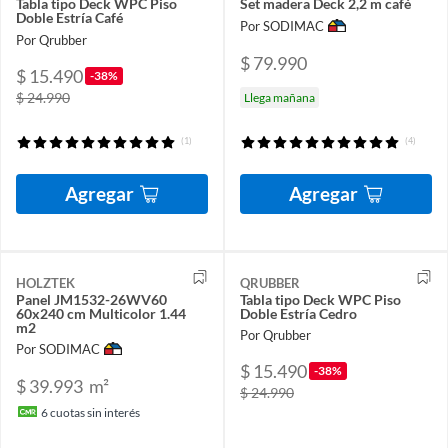
Tabla tipo Deck WPC Piso
Set madera Deck 2,2 m café
Doble Estría Café
Por SODIMAC
Por Qrubber
$ 79.990
$ 15.490
-38%
$ 24.990
Llega mañana
(1)
(4)
Agregar
Agregar
HOLZTEK
QRUBBER
Panel JM1532-26WV60
Tabla tipo Deck WPC Piso
60x240 cm Multicolor 1.44
Doble Estría Cedro
m2
Por Qrubber
Por SODIMAC
$ 15.490
-38%
$ 39.993
m²
$ 24.990
6
cuotas sin interés