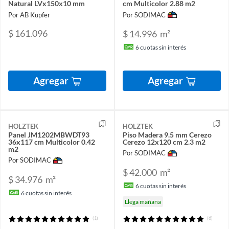
Natural LVx150x10 mm
cm Multicolor 2.88 m2
Por AB Kupfer
Por SODIMAC
$ 161.096
$ 14.996
m²
6
cuotas sin interés
Agregar
Agregar
HOLZTEK
HOLZTEK
Panel JM1202MBWDT93
Piso Madera 9.5 mm Cerezo
36x117 cm Multicolor 0.42
Cerezo 12x120 cm 2.3 m2
m2
Por SODIMAC
Por SODIMAC
$ 42.000
m²
$ 34.976
m²
6
cuotas sin interés
6
cuotas sin interés
Llega mañana
(1)
(6)