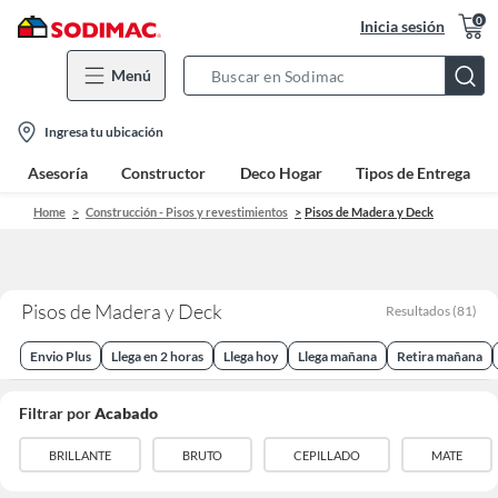
0
Inicia sesión
Menú
Search
Bar
location-
Ingresa tu ubicación
icon
Asesoría
Constructor
Deco Hogar
Tipos de Entrega
Home
Construcción - Pisos y revestimientos
Pisos de Madera y Deck
Pisos de Madera y Deck
Resultados
(
81
)
Envio Plus
Llega en 2 horas
Llega hoy
Llega mañana
Retira mañana
Filtrar por
Acabado
BRILLANTE
BRUTO
CEPILLADO
MATE