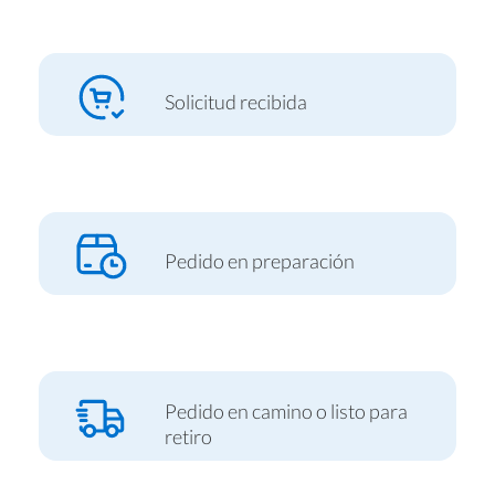
Servicios técnicos especializados
Aumentar cupo de tarjeta CMR
En locales comerciales
Ayuda con tarjeta CMR
En Copec
Solicitud recibida
En sucursales Chilexpress
Pedido en preparación
Pedido en camino o listo para
retiro