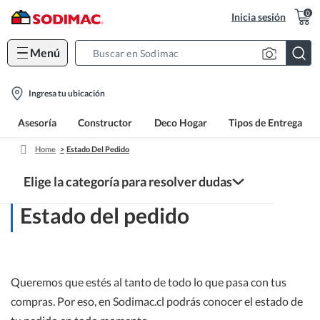
0
Inicia sesión
Menú
Search
Bar
location-
Ingresa tu ubicación
icon
Asesoría
Constructor
Deco Hogar
Tipos de Entrega
Home
Estado Del Pedido
Elige la categoría para resolver dudas
Estado del pedido
Centro de ayuda
Compras y CMR Puntos
Queremos que estés al tanto de todo lo que pasa con tus
compras. Por eso, en Sodimac.cl podrás conocer el estado de
Estado del pedido y entrega
Beneficios