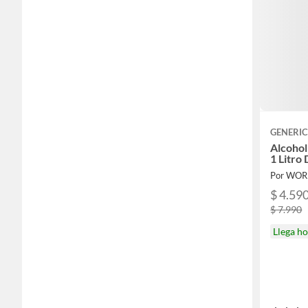
GENERI
Alcohol
1 Litro
Por WOR
$ 4.59
$ 7.990
Llega h