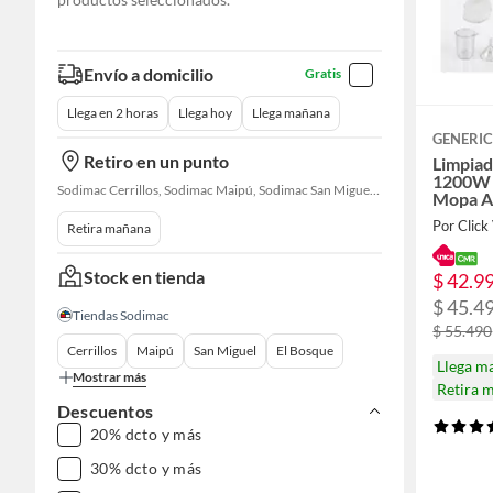
Envío a domicilio
Gratis
Llega en 2 horas
Llega hoy
Llega mañana
GENERI
Retiro en un punto
Limpiad
1200W 
Sodimac Cerrillos, Sodimac Maipú, Sodimac San Miguel, Sodimac El Bosque, Sodimac San Bernardo, Constructor Cantagallo, Sodimac Talagante, Sodimac San Fernando
Mopa A
Desinf
Por Click
Retira mañana
Stock en tienda
$ 42.9
$ 45.4
Tiendas Sodimac
$ 55.490
Cerrillos
Maipú
San Miguel
El Bosque
Llega m
Mostrar más
Retira 
Descuentos
20% dcto y más
30% dcto y más