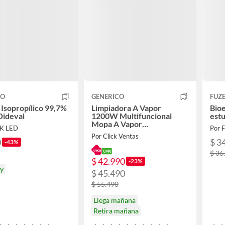
CO
GENERICO
FUZ
 Isopropílico 99,7%
Limpiadora A Vapor
Bioe
 Dideval
1200W Multifuncional
estu
Mopa A Vapor
K LED
Por 
Desinfectante
Por Click Ventas
0
$ 3
-43%
$ 36
$ 42.990
-23%
oy
$ 45.490
$ 55.490
Llega mañana
Retira mañana