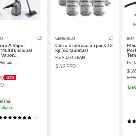
CO
GENERICO
IRM
ora A Vapor
Cloro triple accion pack 12
Máq
Multifuncional
kg (60 tabletas)
Port
 Vapor
Tem
Por FUZECLEAN
ectante
 Ventas
Por 
$ 59.990
$ 2
90
$ 49
-23%
90
Lleg
añana
mañana
(1)