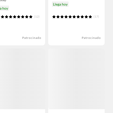
.990
Llega hoy
a hoy
(12)
(17)
Patrocinado
Patrocinado