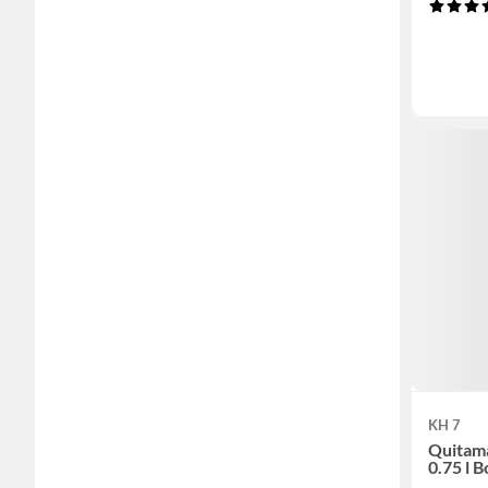
KH 7
Quitama
0.75 l B