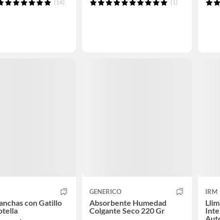
(14)
(1)
GENERICO
IRM
nchas con Gatillo
Absorbente Humedad
Lli
otella
Colgante Seco 220 Gr
Inte
Auto