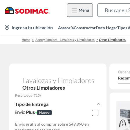
Menú
location-
Ingresa tu ubicación
Asesoría
Constructor
Deco Hogar
Tipos 
icon
Home
Aseo y limpieza - Lavalozas y Limpiadores
Otros Limpiadores
Ordena
Recom
Lavalozas y Limpiadores
Otros Limpiadores
Resultados
(
713
)
Tipo de Entrega
Nuevo
Envío gratis al comprar sobre $49.990 en
productos seleccionados.