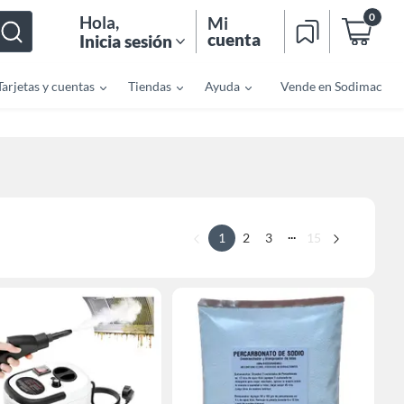
0
Hola
,
Mi
cuenta
Inicia sesión
Tarjetas y cuentas
Tiendas
Ayuda
Vende en Sodimac
...
1
2
3
15