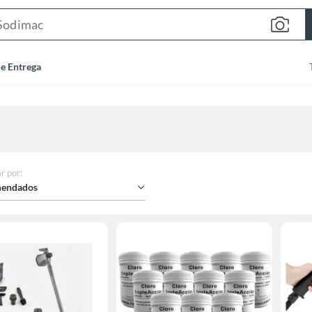
Search
Bar
de Entrega
r por
:
endados