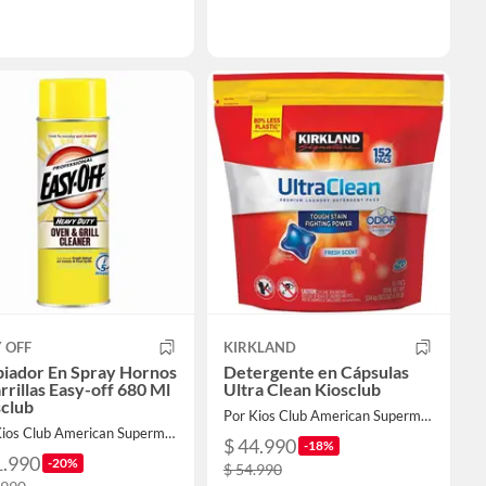
 OFF
KIRKLAND
piador En Spray Hornos
Detergente en Cápsulas
rrillas Easy-off 680 Ml
Ultra Clean Kiosclub
sclub
Por Kios Club American Supermarket
Por Kios Club American Supermarket
$ 44.990
-18%
1.990
-20%
$ 54.990