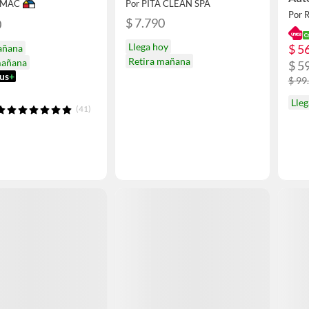
IMAC
Por PITA CLEAN SPA
Cris
Por 
$ 7.790
0
Llega hoy
$ 5
añana
Retira mañana
mañana
$ 5
us
+
$ 99
Lleg
(41)