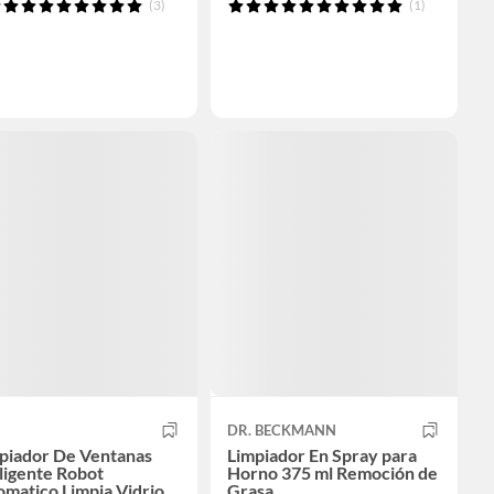
(3)
(1)
DR. BECKMANN
mpiador De Ventanas
Limpiador En Spray para
ligente Robot
Horno 375 ml Remoción de
matico Limpia Vidrios
Grasa