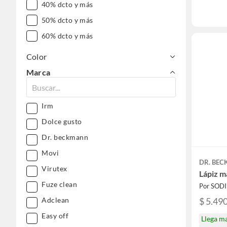
40% dcto y más
50% dcto y más
60% dcto y más
Color
Marca
Irm
Dolce gusto
Dr. beckmann
Movi
DR. BE
Virutex
Lápiz m
Fuze clean
Por SOD
$ 5.49
Adclean
Easy off
Llega m