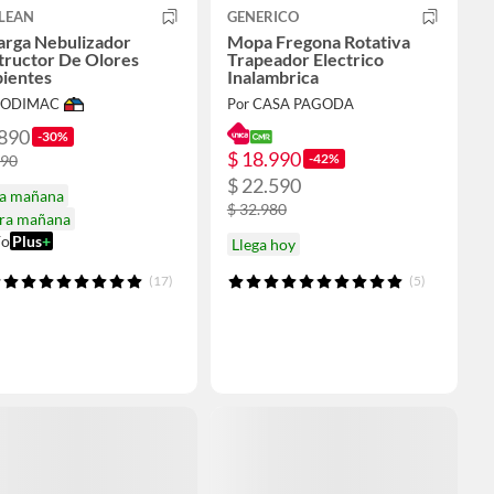
LEAN
GENERICO
arga Nebulizador
Mopa Fregona Rotativa
tructor De Olores
Trapeador Electrico
ientes
Inalambrica
 SODIMAC
Por CASA PAGODA
.890
-30%
$ 18.990
-42%
990
$ 22.590
ga mañana
$ 32.980
ira mañana
ío
Plus
+
Llega hoy
(17)
(5)