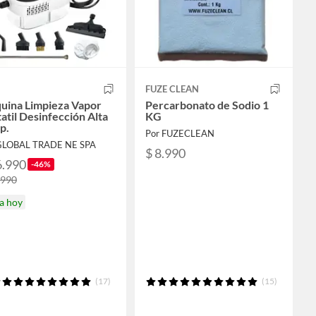
FUZE CLEAN
uina Limpieza Vapor
Percarbonato de Sodio 1
atil Desinfección Alta
KG
p.
Por FUZECLEAN
GLOBAL TRADE NE SPA
$ 8.990
6.990
-46%
.990
a hoy
(17)
(15)