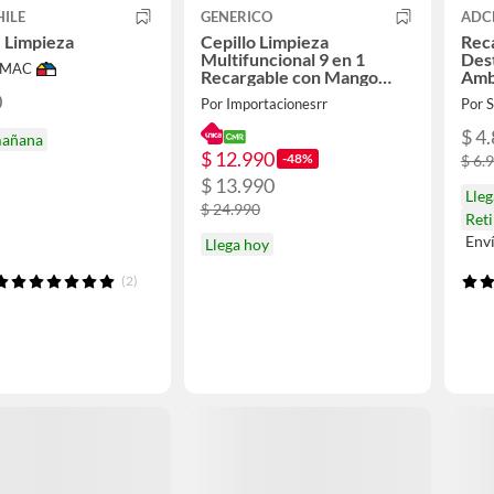
HILE
GENERICO
ADC
 Limpieza
Cepillo Limpieza
Rec
Multifuncional 9 en 1
Des
IMAC
Recargable con Mango
Amb
Ajustable
0
Por Importacionesrr
Por
$ 4
mañana
$ 12.990
-48%
$ 6.
$ 13.990
Lle
$ 24.990
Ret
Env
Llega hoy
(2)