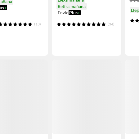
$ 14
mañana
Retira mañana
us
+
Lleg
Envío
Plus
+
(13)
(34)