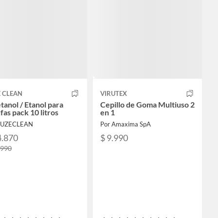
E CLEAN
VIRUTEX
tanol / Etanol para
Cepillo de Goma Multiuso 2
fas pack 10 litros
en 1
FUZECLEAN
Por Amaxima SpA
4.870
$ 9.990
.990