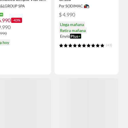
tales Control Remoto
R&LGROUP SPA
Por SODIMAC
$ 4.990
6.990
-43%
Llega mañana
9.990
Retira mañana
.990
Envío
Plus
+
a hoy
(43)