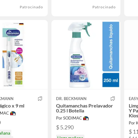
Patrocinado
Patrocinado
CKMANN
DR. BECKMANN
EASY
ágico x 9 ml
Quitamanchas Prelavador
Lim
0.25 l Botella
Y Pa
IMAC
Kio
Por SODIMAC
0
$ 5.290
$ 1
añana
Llega mañana