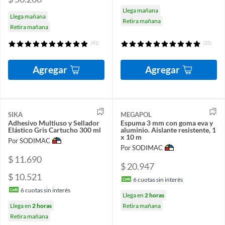
Llega mañana
Llega mañana
Retira mañana
Retira mañana
(41)
(25)
Agregar
Agregar
SIKA
MEGAPOL
Adhesivo Multiuso y Sellador
Espuma 3 mm con goma eva y
Elástico Gris Cartucho 300 ml
aluminio. Aislante resistente, 1
x 10 m
Por SODIMAC
Por SODIMAC
$ 11.690
$ 20.947
$ 10.521
6
cuotas sin interés
6
cuotas sin interés
Llega en
2 horas
Llega en
2 horas
Retira mañana
Retira mañana