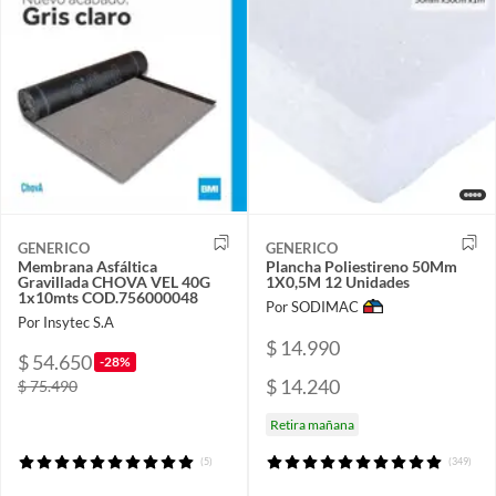
GENERICO
GENERICO
Membrana Asfáltica
Plancha Poliestireno 50Mm
Gravillada CHOVA VEL 40G
1X0,5M 12 Unidades
1x10mts COD.756000048
Por SODIMAC
Por Insytec S.A
$ 14.990
$ 54.650
-28%
$ 14.240
$ 75.490
Retira mañana
(5)
(349)