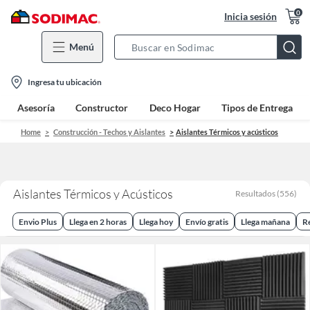
0
Inicia sesión
Menú
Search
Bar
location-
Ingresa tu ubicación
icon
Asesoría
Constructor
Deco Hogar
Tipos de Entrega
Home
Construcción - Techos y Aislantes
Aislantes Térmicos y acústicos
Aislantes Térmicos y Acústicos
Resultados
(
556
)
Envio Plus
Llega en 2 horas
Llega hoy
Envío gratis
Llega mañana
R