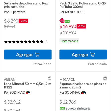
Selleante de poliuretano Rex
Pack 3 Sello Poliuretano GRIS
gris cartucho
Pu Tubo 300ml
Por Superstore
Por MOJOSTORE
$ 6.290
-37%
$ 16.990
$ 9.986
-15%
$ 19.990
Llega mañana
(3)
Agregar
Agregar
Patrocinado
Patrocinado
AISLAN
MEGAPOL
Lana Mineral 50 mm 0,5x1,2 m
Espuma niveladora de pisos de
R122
2 mm x 25 m2
Por SODIMAC
Por SODIMAC
$ 52.912
$ 12.766
6
cuotas sin interés
$ 50.266