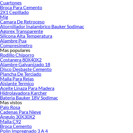
Cuartones
Broca Para Cemento
2X1 Cepillado
Los aislantes térmicos y acústicos son materiales diseñados para reducir la
Mig
transferencia de calor y minimizar la transmisión de ruido en edificaciones.
En
Camara De Retroceso
Sodimac, encontrarás más de 400 productos de aislación para mejorar la
Atornillador Inalambrico Bauker Sodimac
comodidad y eficiencia energética de cualquier espacio. Ya sea que busques
Agorex Transparente
Silicona Alta Temperatura
optimizar el consumo de energía, reducir el impacto del sonido o crear un
Alambre Pua
ambiente más tranquilo, nuestros aislantes están disponibles en diversas
Compresimetro
opciones para satisfacer todas tus necesidades. Algunos de estos productos
Mas populares
también funcionan como aislante de sonido, proporcionando un confort
Rodillo Chiporro
Costanera 80X40X2
integral.
Alambre Galvanizado 18
Disco Desbaste Cemento
Puntos clave:
Plancha De Terciado
Los aislantes térmicos reducen pérdidas de calor en invierno y el ingreso
Malla Para Rejas
Aislante Termico
de calor en verano.
Aceite Linaza Para Madera
Los aislantes acústicos absorben el sonido y disminuyen la transmisión de
Hidrolavadora Karcher
ruido.
Bateria Bauker 18V Sodimac
Materiales como lana de vidrio, lana de poliéster y poliestireno expandido
Mas vistos
ofrecen funciones térmicas, acústicas o ambas.
Palo Rosa
Elegir el espesor y valor R adecuado depende de la zona climática y
Cadenas Para Nieve
aplicación (techos, muros, pisos).
Angulo 30X30X2
Malla C92
Comparativa de Materiales Aislantes
Broca Cemento
Polin Impregnado 3 A 4