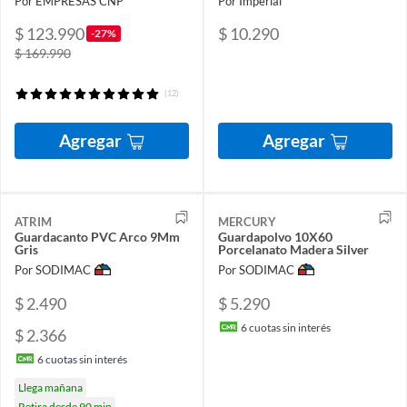
Por EMPRESAS CNP
Por Imperial
$ 123.990
$ 10.290
-27%
$ 169.990
(12)
Agregar
Agregar
ATRIM
MERCURY
Guardacanto PVC Arco 9Mm
Guardapolvo 10X60
Gris
Porcelanato Madera Silver
Por SODIMAC
Por SODIMAC
$ 2.490
$ 5.290
6
cuotas sin interés
$ 2.366
6
cuotas sin interés
Llega mañana
Retira desde 90 min