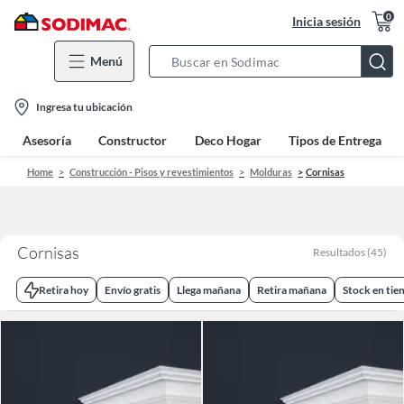
0
Inicia sesión
Menú
Search
Bar
location-
Ingresa tu ubicación
icon
Asesoría
Constructor
Deco Hogar
Tipos de Entrega
Home
Construcción - Pisos y revestimientos
Molduras
Cornisas
Cornisas
Resultados
(
45
)
Retira hoy
Envío gratis
Llega mañana
Retira mañana
Stock en tie