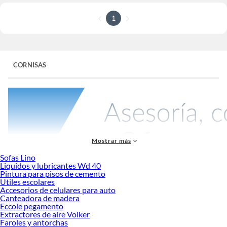
1
CORNISAS
Mostrar más
Sofas Lino
Liquidos y lubricantes Wd 40
Pintura para pisos de cemento
Utiles escolares
Las
cornisas
son elementos decorativos esenciales que agregan un toque de
Accesorios de celulares para auto
sofisticación a cualquier espacio. En Sodimac, no solo ofrecemos cornisas de
Canteadora de madera
madera, sino también de otros materiales como el poliestireno, lo que permite
Eccole pegamento
una mayor variedad para adaptarse a diferentes necesidades y estilos. Estas
Extractores de aire Volker
Faroles y antorchas
piezas no solo mejoran la estética de tu hogar, sino que también ocultan