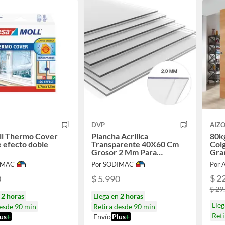
DVP
AIZ
ll Thermo Cover
Plancha Acrílica
80kg
e efecto doble
Transparente 40X60 Cm
Colg
Grosor 2 Mm Para
Gra
Decoración
IMAC
Por SODIMAC
Por 
$ 2
0
$ 5.990
$ 29
n
2 horas
Llega en
2 horas
Lleg
desde 90 min
Retira desde 90 min
Ret
us
+
Envío
Plus
+