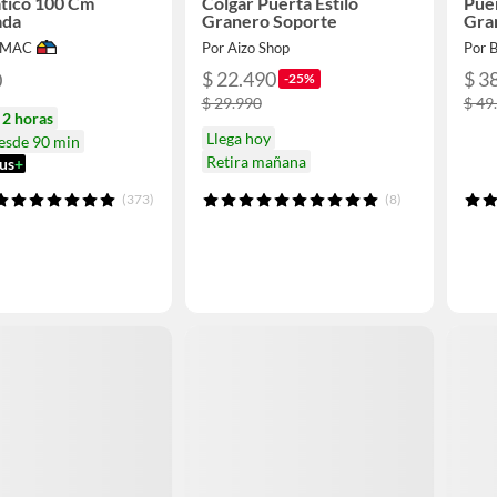
tico 100 Cm
Colgar Puerta Estilo
Pue
ada
Granero Soporte
Gra
IMAC
Por Aizo Shop
Por
$ 22.490
$ 3
0
-25%
$ 29.990
$ 49
n
2 horas
Llega hoy
desde 90 min
Retira mañana
us
+
(373)
(8)