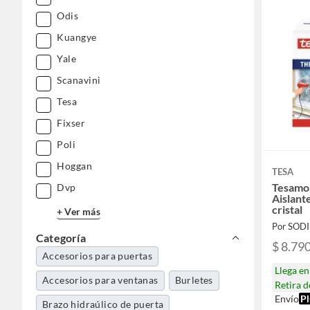
Odis
Kuangye
Yale
Scanavini
Tesa
Fixser
Poli
Hoggan
TESA
Tesamo
Dvp
Aislant
cristal
+ Ver más
Por SOD
Categoría
$ 8.79
Accesorios para puertas
Llega e
Accesorios para ventanas
Burletes
Retira 
Envío
Pl
Brazo hidraúlico de puerta