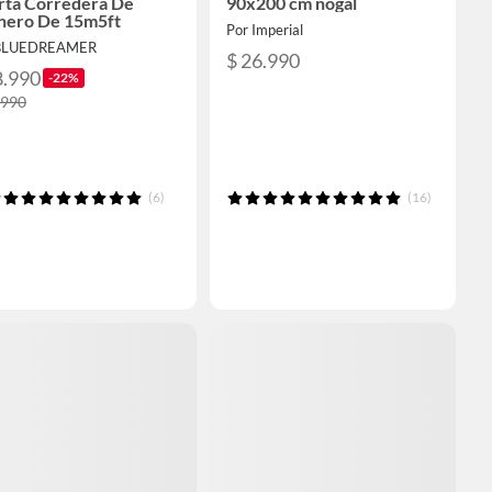
rta Corredera De
90x200 cm nogal
nero De 15m5ft
Por Imperial
 BLUEDREAMER
$ 26.990
8.990
-22%
.990
(6)
(16)