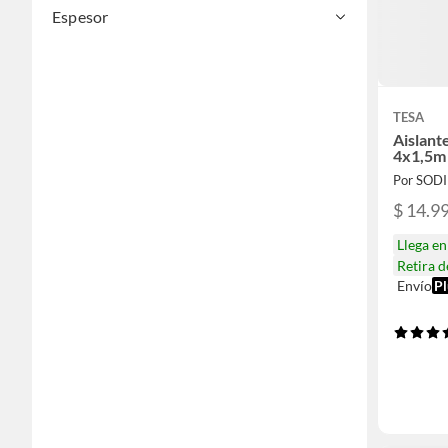
Espesor
TESA
Aislan
4x1,5m
Por SOD
$ 14.9
Llega e
Retira 
Envío
Pl