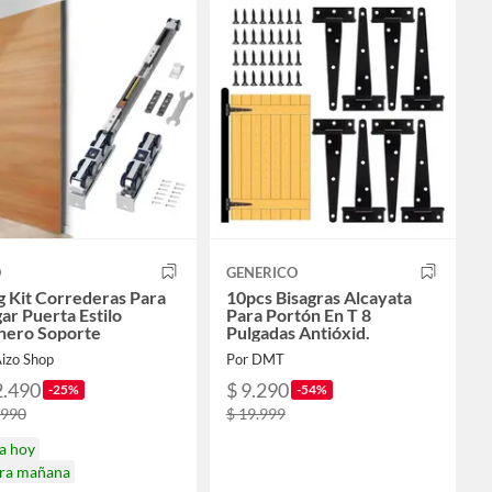
O
GENERICO
 Kit Correderas Para
10pcs Bisagras Alcayata
ar Puerta Estilo
Para Portón En T 8
nero Soporte
Pulgadas Antióxid.
Aizo Shop
Por DMT
2.490
$ 9.290
-25%
-54%
.990
$ 19.999
a hoy
ira mañana