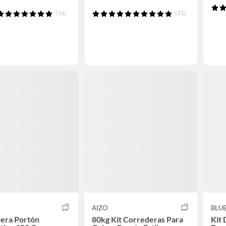
(56)
(11)
AIZO
BLU
lera Portón
80kg Kit Correderas Para
Kit 