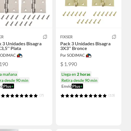
ER
FIXSER
 3 Unidades Bisagra
Pack 3 Unidades Bisagra
3,5'' Plata
3X3'' Bronce
 SODIMAC
Por SODIMAC
.190
$ 1.990
ga mañana
Llega en
2 horas
ra desde 90 min
Retira desde 90 min
ío
Plus
+
Envío
Plus
+
(7)
(13)