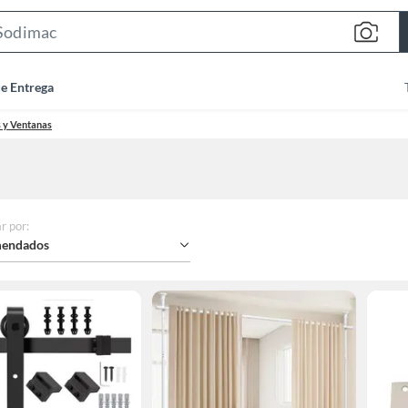
Search
Bar
de Entrega
s y Ventanas
r por
:
endados