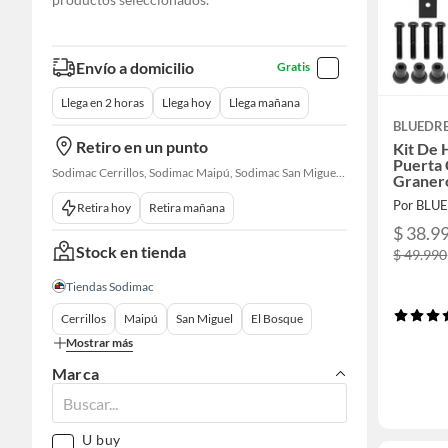
Envío a domicilio
Gratis
Llega en 2 horas
Llega hoy
Llega mañana
BLUEDR
Retiro en un punto
Kit De 
Puerta
Sodimac Cerrillos, Sodimac Maipú, Sodimac San Miguel, Sodimac El Bosque, Sodimac San Bernardo, Constructor Cantagallo, Sodimac Talagante, Sodimac San Fernando
Graner
Por BL
Retira hoy
Retira mañana
$ 38.9
Stock en tienda
$ 49.990
Tiendas Sodimac
Cerrillos
Maipú
San Miguel
El Bosque
Mostrar más
Marca
U buy