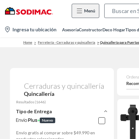
Menú
location-
Ingresa tu ubicación
Asesoría
Constructor
Deco Hogar
Tipos 
icon
Home
Ferretería - Cerraduras y quincallería
Quincallería para Puerta
Ordena
Recom
Cerraduras y quincallería
Quincallería
Resultados
(
1646
)
Tipo de Entrega
Nuevo
Envío gratis al comprar sobre $49.990 en
productos seleccionados.