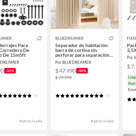
EAMER
BLUEDREAMER
FIXS
Herrajes Para
Separador de habitación
Pack
 Corredera De
barra de cortina sin
3,5X
o De 15m5ft
perforar para separación
Por
de habitaciones
UEDREAMER
Por BLUEDREAMER
$ 7
90
$ 47.990
-22%
-40%
Lle
$ 79.990
Reti
Env
(6)
(3)
Patrocinado
Patrocinado