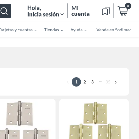
0
Hola
,
Mi
cuenta
Inicia sesión
Tarjetas y cuentas
Tiendas
Ayuda
Vende en Sodimac
...
1
2
3
35