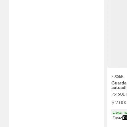
FIXSER
Guardap
autoadh
Por SOD
$ 2.00
Llega m
Envío
Pl