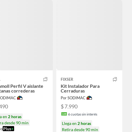
A
FIXSER
moll Perfil V aislante
Kit Instalador Para
tanas correderas
Cerraduras
 SODIMAC
Por SODIMAC
.490
$ 7.990
6
cuotas sin interés
ga en
2 horas
ra desde 90 min
Llega en
2 horas
ío
Plus
+
Retira desde 90 min