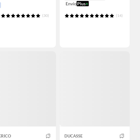
Envío
Plus
+
(30)
(14)
ERICO
DUCASSE