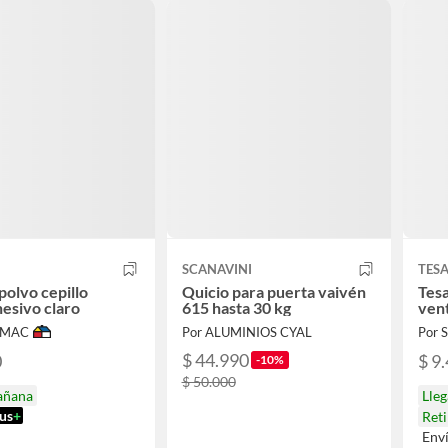
SCANAVINI
TES
olvo cepillo
Quicio para puerta vaivén
Tesa
esivo claro
615 hasta 30 kg
ven
IMAC
Por ALUMINIOS CYAL
Por
$ 44.990
0
$ 9
-10%
$ 50.000
añana
Lle
us
+
Reti
Env