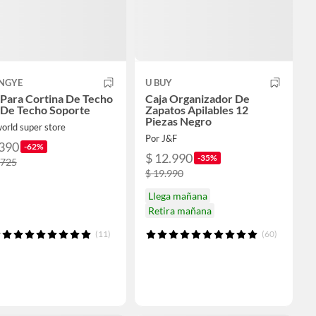
NGYE
U BUY
 Para Cortina De Techo
Caja Organizador De
 De Techo Soporte
Zapatos Apilables 12
Piezas Negro
orld super store
Por J&F
.390
-62%
$ 12.990
-35%
.725
$ 19.990
Llega mañana
Retira mañana
(11)
(60)