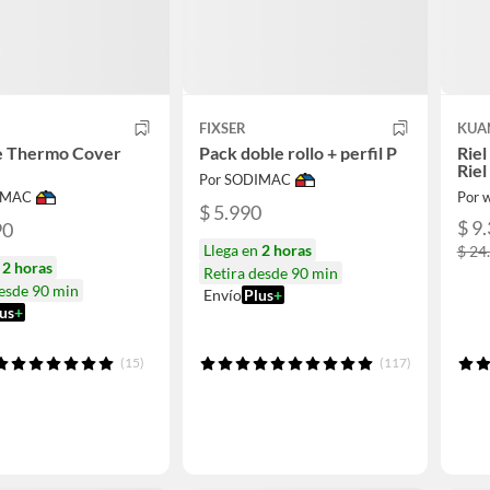
FIXSER
KUA
te Thermo Cover
Pack doble rollo + perfil P
Riel
Riel
Por SODIMAC
IMAC
Por w
$ 5.990
$ 9
90
Llega en
2 horas
$ 24
n
2 horas
Retira desde 90 min
desde 90 min
Envío
Plus
+
us
+
(15)
(117)