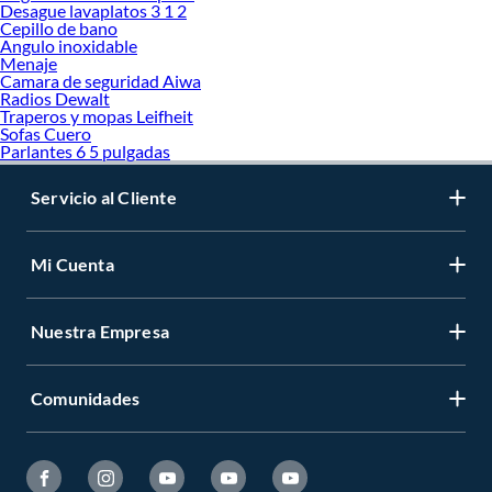
Encuentra en Sodimac todas las
cadenas y cuerdas
que tenemos para ti ¡Elige las
Desague lavaplatos 3 1 2
que necesites!
Cepillo de bano
Angulo inoxidable
Más productos con increíbles ofertas:
Menaje
Camara de seguridad Aiwa
Amarres, cuerdas y eslingas
Radios Dewalt
Cables y piolas de acero
Traperos y mopas Leifheit
Cadenas
Sofas Cuero
Candados
Parlantes 6 5 pulgadas
Caja Fuerte
Extintores
Servicio al Cliente
Cuerdas y cordeles
Mi Cuenta
Nuestra Empresa
Comunidades