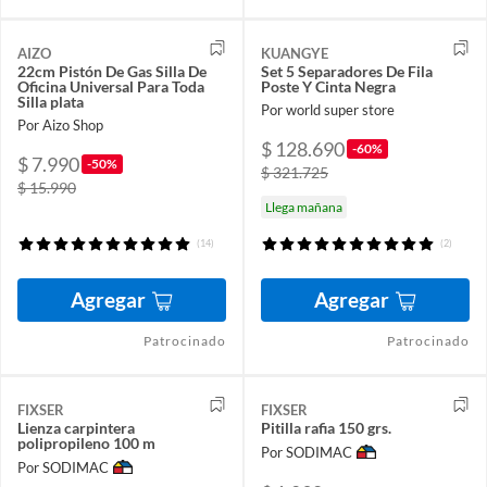
AIZO
KUANGYE
22cm Pistón De Gas Silla De
Set 5 Separadores De Fila
Oficina Universal Para Toda
Poste Y Cinta Negra
Silla plata
Por world super store
Por Aizo Shop
$ 128.690
-60%
$ 7.990
-50%
$ 321.725
$ 15.990
Llega mañana
(14)
(2)
Agregar
Agregar
Patrocinado
Patrocinado
FIXSER
FIXSER
Lienza carpintera
Pitilla rafia 150 grs.
polipropileno 100 m
Por SODIMAC
Por SODIMAC