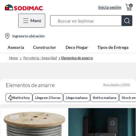
0
Inicia sesión
Menú
Search
Bar
location-
Ingresa tu ubicación
icon
Asesoría
Constructor
Deco Hogar
Tipos de Entrega
Home
Ferretería - Seguridad
Elementos de amarre
Elementos de amarre
Resultados
(
509
)
Retira hoy
Llega en 2 horas
Llega mañana
Retira mañana
Stock en