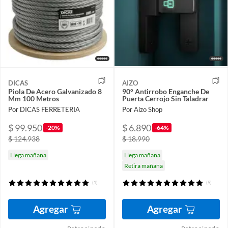
DICAS
AIZO
Piola De Acero Galvanizado 8
90° Antirrobo Enganche De
Mm 100 Metros
Puerta Cerrojo Sin Taladrar
Por DICAS FERRETERIA
Por Aizo Shop
$ 99.950
$ 6.890
-20%
-64%
$ 124.938
$ 18.990
Llega mañana
Llega mañana
Retira mañana
(1)
(9)
Agregar
Agregar