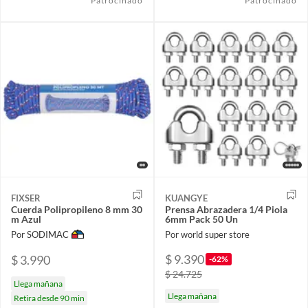
Patrocinado
Patrocinado
FIXSER
KUANGYE
Cuerda Polipropileno 8 mm 30
Prensa Abrazadera 1/4 Piola
m Azul
6mm Pack 50 Un
Por SODIMAC
Por world super store
$ 9.390
$ 3.990
-62%
$ 24.725
Llega mañana
Llega mañana
Retira desde 90 min