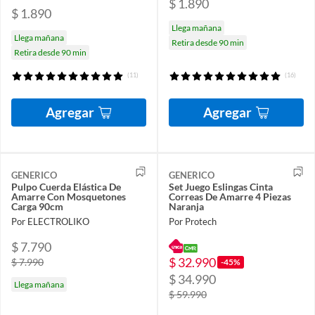
$ 1.890
$ 1.890
Llega mañana
Llega mañana
Retira desde 90 min
Retira desde 90 min
(11)
(16)
Agregar
Agregar
GENERICO
GENERICO
Pulpo Cuerda Elástica De
Set Juego Eslingas Cinta
Amarre Con Mosquetones
Correas De Amarre 4 Piezas
Carga 90cm
Naranja
Por ELECTROLIKO
Por Protech
$ 7.790
$ 32.990
$ 7.990
-45%
$ 34.990
Llega mañana
$ 59.990