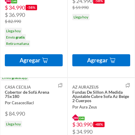
$ 24.990
-58%
$ 34.990
$ 59.990
-58%
$ 36.990
Llega hoy
$ 82.990
Llega hoy
Envío
gratis
Retira mañana
Agregar
Agregar
Envío
gratis
app
CASA CECILIA
AZ AURAZEUS
Cobertor de Sofá Arena
Fundas De Sillon A Medida
75x180
Ajustable Cubre Sofa Az Beige
2 Cuerpos
Por Casaceciliacl
Por Aura Zeus
$ 84.990
$ 30.990
Llega hoy
-48%
$ 34.990