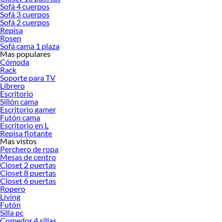
Sofá 4 cuerpos
Sofá 3 cuerpos
Sofá 2 cuerpos
Repisa
Rosen
Sofá cama 1 plaza
Mas populares
Cómoda
Rack
Soporte para TV
Librero
Escritorio
Sillón cama
Escritorio gamer
Futón cama
Escritorio en L
Repisa flotante
Mas vistos
Perchero de ropa
Mesas de centro
Closet 2 puertas
Closet 8 puertas
Closet 6 puertas
Ropero
Living
Futón
Silla pc
Comedor 4 sillas