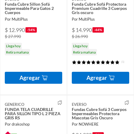
Funda Cubre Sillon Sofá
Funda Cubre Sofá Protectora
Impermeable Para Gatos 2
Premium Cuadrille 3 Cuerpos
Cuerpos
Gris oscuro
Por MultiPlus
Por MultiPlus
$ 12.990
$ 14.990
-54%
-44%
$ 27.990
$ 26.990
Llega hoy
Llega hoy
Retira mañana
Retira mañana
(1)
Agregar
Agregar
GENERICO
EVERSO
FUNDA TELA CUADRILLE
Fundas Cubre Sofá 3 Cuerpos
PARA SILLON TIPO L 2 PIEZA
Impermeables Protectora
GRIS RS
Mascotas Gris Oscuro
Por drakoshop
Por NOWHERE