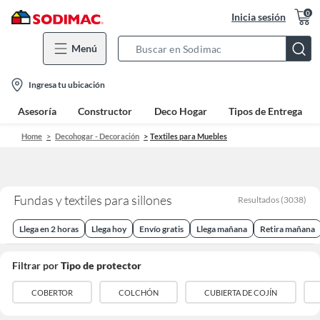
0
Inicia sesión
Menú
Search
Bar
location-
Ingresa tu ubicación
icon
Asesoría
Constructor
Deco Hogar
Tipos de Entrega
Home
Decohogar - Decoración
Textiles para Muebles
Fundas y textiles para sillones
Resultados
(
3038
)
Llega en 2 horas
Llega hoy
Envío gratis
Llega mañana
Retira mañana
Filtrar por
Tipo de protector
COBERTOR
COLCHÓN
CUBIERTA DE COJÍN