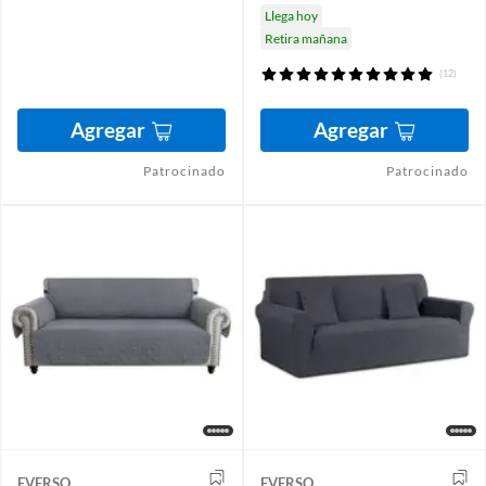
Llega hoy
Retira mañana
(12)
Agregar
Agregar
Patrocinado
Patrocinado
EVERSO
EVERSO