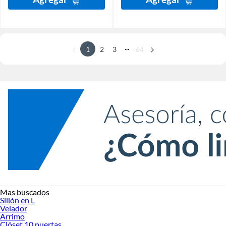
...
1
2
3
64
Mas buscados
Sillón en L
Velador
Arrimo
Clóset 10 puertas