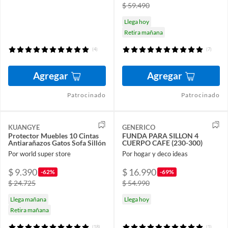
$ 59.490
Llega hoy
Retira mañana
(4)
(7)
Agregar
Agregar
Patrocinado
Patrocinado
KUANGYE
GENERICO
Protector Muebles 10 Cintas
FUNDA PARA SILLON 4
Antiarañazos Gatos Sofa Sillón
CUERPO CAFE (230-300)
Por world super store
Por hogar y deco ideas
$ 9.390
$ 16.990
-62%
-69%
$ 24.725
$ 54.990
Llega mañana
Llega hoy
Retira mañana
(18)
(1)