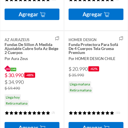
Agregar
Agregar
AZ AURAZEUS
HOMER DESIGN
Fundas De Sillon A Medida
Funda Protectora Para Sofá
Ajustable Cubre Sofa Az Beige
De 4 Cuerpos Tela Gruesa
2 Cuerpos
Premium
Por Aura Zeus
Por HOMER DESIGN CHILE
$ 20.990
-42%
$ 30.990
$ 35.990
-48%
$ 34.990
Llega mañana
$ 59.490
Retira mañana
Llega hoy
Retira mañana
(7)
(11)
Agregar
Agregar