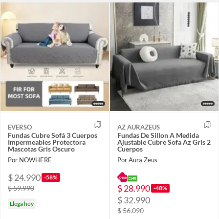
EVERSO
AZ AURAZEUS
Fundas Cubre Sofá 3 Cuerpos
Fundas De Sillon A Medida
Impermeables Protectora
Ajustable Cubre Sofa Az Gris 2
Mascotas Gris Oscuro
Cuerpos
Por NOWHERE
Por Aura Zeus
$ 24.990
-58%
$ 28.990
$ 59.990
-48%
$ 32.990
Llega hoy
$ 56.090