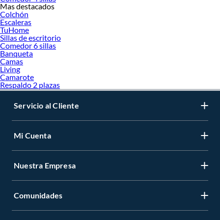
Mas destacados
Colchón
Escaleras
TuHome
Sillas de escritorio
Comedor 6 sillas
Banqueta
Camas
Living
Camarote
Respaldo 2 plazas
Servicio al Cliente
Mi Cuenta
Nuestra Empresa
Comunidades