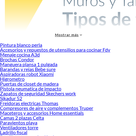
Mostrar más
Más productos con increíbles ofertas:
Pintura blanco perla
Accesorios y repuestos de utensilios para cocinar Fdv
Materiales de construcción
Menaje cocina A3d
Pinturas
Brochas Condor
Herramientas y máquinas
Manguera plansa 1 pulgada
Tornillos, clavos y fijaciones
Barandas y rejas Bebe sure
Tornillos
Aspiradoras robot Xiaomi
Puertas
Higrometro
Cerraduras y quincallería
Puertas de closet de madera
Pistola neumatica de impacto
Gasfitería
Zapatos de seguridad Skechers work
Tubos y Fitting
Sikadur 52
Cinceles y combos
Freidoras electricas Thomas
Tecles y Winches
Compresores de aire y complementos Truper
Pernos y Tacos de Anclaje
Maceteros y accesorios Home essentials
Pernos Coche
Camas 2 plazas Celta
Madera y tableros
Paravientos playa
Zapatos de Seguridad
Ventiladores torre
Ladrillo fiscal
Planchas OSB