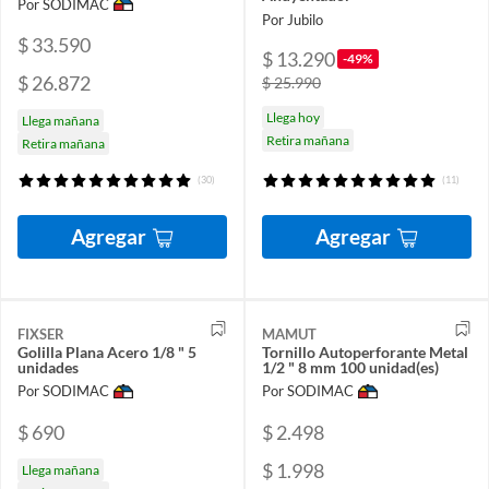
Por SODIMAC
Por Jubilo
$ 33.590
$ 13.290
-49%
$ 26.872
$ 25.990
Llega hoy
Llega mañana
Retira mañana
Retira mañana
(30)
(11)
Agregar
Agregar
FIXSER
MAMUT
Golilla Plana Acero 1/8 " 5
Tornillo Autoperforante Metal
unidades
1/2 " 8 mm 100 unidad(es)
Por SODIMAC
Por SODIMAC
$ 690
$ 2.498
$ 1.998
Llega mañana