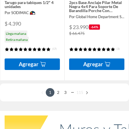
Tarugo para tabiques 1/2" 4
2pcs Base Anclaje Pilar Metal
unidades
Negra 4x4 Para Soporte De
Barandilla Porche Con
Por SODIMAC
Tornillos Y Llave
Por Global Home Department Store
$ 4.390
$ 23.990
-64%
$ 66.475
Llega mañana
Retira mañana
(17)
(3)
Agregar
Agregar
...
1
2
3
115