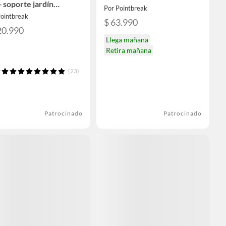
 soporte jardín
Por Pointbreak
llic Grey - Gris
Pointbreak
uro
$ 63.990
20.990
Llega mañana
Retira mañana
(23)
Patrocinado
Patrocinado