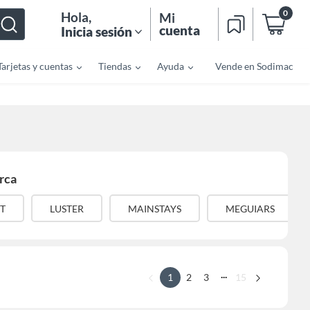
0
Hola
,
Mi
cuenta
Inicia sesión
Tarjetas y cuentas
Tiendas
Ayuda
Vende en Sodimac
rca
IT
LUSTER
MAINSTAYS
MEGUIARS
...
1
2
3
15