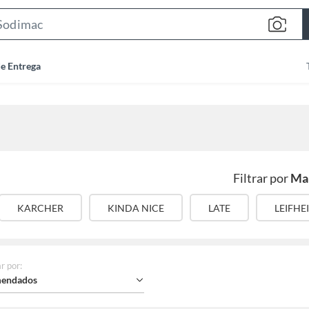
Search
Bar
de Entrega
Filtrar por
Ma
KARCHER
KINDA NICE
LATE
LEIFHE
r por
:
endados