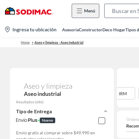
Menú
location-
Ingresa tu ubicación
Asesoría
Constructor
Deco Hogar
Tipos 
icon
Home
Aseo y limpieza - Aseo industrial
Aseo y limpieza
Aseo industrial
LOGICS
IMAHE
IPC CLEANING
IRM
Resultados
(
686
)
Tipo de Entrega
Ordena
Nuevo
Recom
Envío gratis al comprar sobre $49.990 en
productos seleccionados.