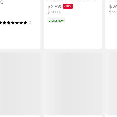
90
$ 2.990
$ 2
-50%
$ 6.000
$ 52
Llega hoy
(5)