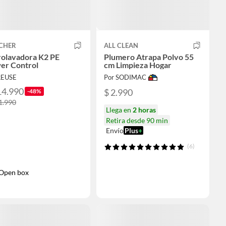
CHER
ALL CLEAN
rolavadora K2 PE
Plumero Atrapa Polvo 55
er Control
cm Limpieza Hogar
REUSE
Por SODIMAC
14.990
$ 2.990
-48%
1.990
Llega en
2 horas
Retira desde 90 min
Envío
Plus
+
(6)
Open box