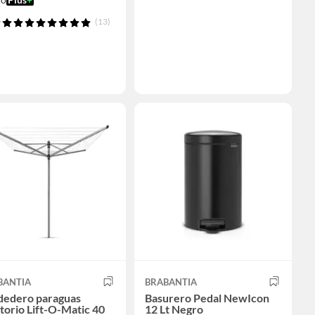
(13)
BANTIA
BRABANTIA
dedero paraguas
Basurero Pedal NewIcon
torio Lift-O-Matic 40
12 Lt Negro