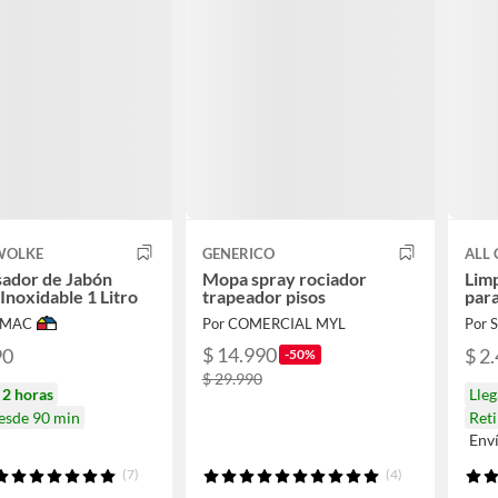
 WOLKE
GENERICO
ALL 
ador de Jabón
Mopa spray rociador
Limp
 Inoxidable 1 Litro
trapeador pisos
para
IMAC
Por COMERCIAL MYL
Por
$ 14.990
90
$ 2
-50%
$ 29.990
n
2 horas
Lle
desde 90 min
Reti
Env
(7)
(4)