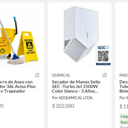
QUIMICAL
PAS
rro de Aseo con
Secador de Manos Sello
Desa
dor 36L Aviso Piso
SEC -Turbo Jet 1500W
Tube
 y Trapeador
Color blanco - 3 Años
Bote
Garantía -
y
Por ADQUIMICAL LTDA
Por
90
$ 322.000
$ 1
Lle
Reti
Env