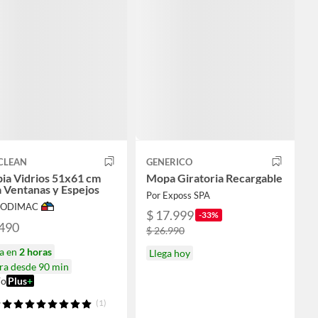
CLEAN
GENERICO
ia Vidrios 51x61 cm
Mopa Giratoria Recargable
 Ventanas y Espejos
Por Exposs SPA
 SODIMAC
$ 17.999
-33%
.490
$ 26.990
ga en
2 horas
Llega hoy
ra desde 90 min
ío
Plus
+
(1)