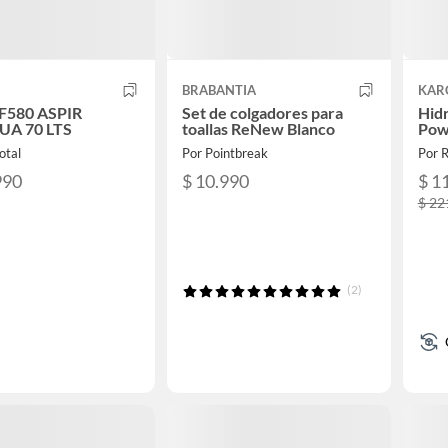
BRABANTIA
KAR
F580 ASPIR
Set de colgadores para
Hid
A 70 LTS
toallas ReNew Blanco
Pow
otal
Por Pointbreak
Por 
990
$ 10.990
$ 1
$ 22
(2)