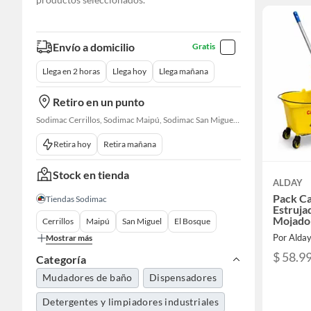
Envío a domicilio
Gratis
Llega en 2 horas
Llega hoy
Llega mañana
Retiro en un punto
Sodimac Cerrillos, Sodimac Maipú, Sodimac San Miguel, Sodimac El Bosque, Sodimac San Bernardo, Constructor Cantagallo, Sodimac Talagante, Sodimac San Fernando
Retira hoy
Retira mañana
Stock en tienda
ALDAY
Pack Ca
Tiendas Sodimac
Estruja
Mojado
Cerrillos
Maipú
San Miguel
El Bosque
Por Alda
Mostrar más
$ 58.9
Categoría
Mudadores de baño
Dispensadores
Detergentes y limpiadores industriales