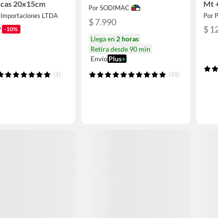
rcas 20x15cm
Mt +
Por SODIMAC
Meta
a Importaciones LTDA
Por 
Osc
$ 7.990
9
$ 1
-10%
Llega en
2 horas
Retira desde 90 min
Envío
Plus
+
(1)
(31)