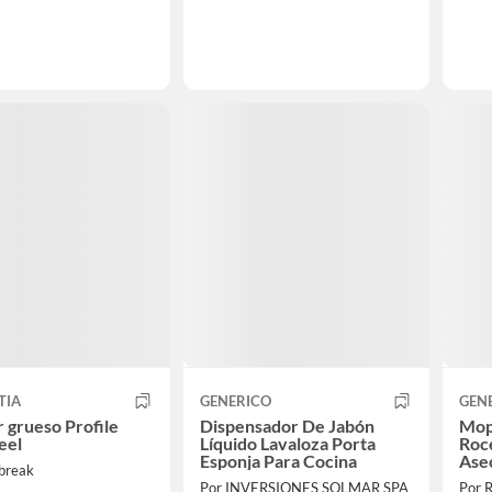
TIA
GENERICO
GEN
r grueso Profile
Dispensador De Jabón
Mop
eel
Líquido Lavaloza Porta
Roc
Esponja Para Cocina
Ase
tbreak
Por INVERSIONES SOLMAR SPA
Por