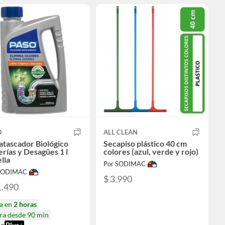
O
ALL CLEAN
tascador Biológico
Secapiso plástico 40 cm
rías y Desagües 1 l
colores (azul, verde y rojo)
lla
Por SODIMAC
 SODIMAC
$ 3.990
1.490
ga en
2 horas
ra desde 90 min
ío
Plus
+