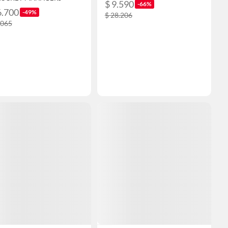
$ 9.590
-66%
6.700
-49%
$ 28.206
.065