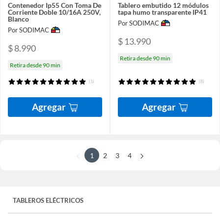
Contenedor Ip55 Con Toma De
Tablero embutido 12 módulos
Corriente Doble 10/16A 250V,
tapa humo transparente IP41
Blanco
Por SODIMAC
Por SODIMAC
$ 13.990
$ 8.990
Retira desde 90 min
Retira desde 90 min
(1)
(8)
Agregar
Agregar
1
2
3
4
TABLEROS ELÉCTRICOS