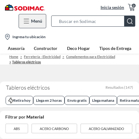
0
Inicia sesión
Menú
Search
Bar
location-
Ingresa tu ubicación
icon
Asesoría
Constructor
Deco Hogar
Tipos de Entrega
Home
Ferretería - Electricidad
Complementos para Electricidad
Tableros eléctricos
Tableros eléctricos
Resultados
(
147
)
Retira hoy
Llega en 2 horas
Envío gratis
Llega mañana
Retira mañ
Filtrar por
Material
ABS
ACERO CARBONO
ACERO GALVANIZADO