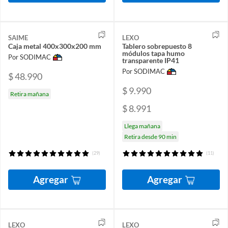
SAIME
LEXO
Caja metal 400x300x200 mm
Tablero sobrepuesto 8
módulos tapa humo
Por SODIMAC
transparente IP41
Por SODIMAC
$ 48.990
$ 9.990
Retira mañana
$ 8.991
Llega mañana
Retira desde 90 min
(29)
(11)
Agregar
Agregar
LEXO
LEXO