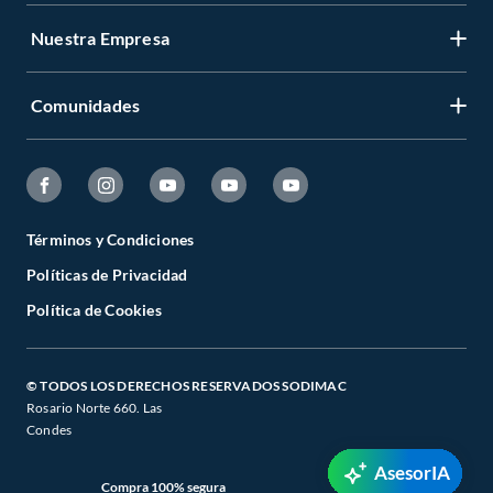
Cinta aislante
Caja chiqui
Nuestra Empresa
Medidor y remarcador de luz
Interruptores
Tomacorriente
Comunidades
Términos y Condiciones
Políticas de Privacidad
Política de Cookies
© TODOS LOS DERECHOS RESERVADOS SODIMAC
Rosario Norte 660. Las
Condes
AsesorIA
Compra 100% segura