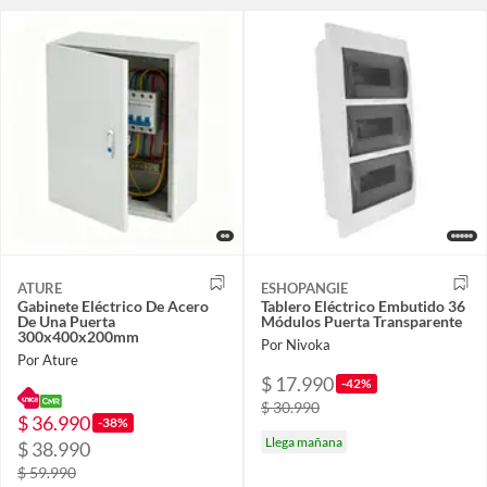
ATURE
ESHOPANGIE
Gabinete Eléctrico De Acero
Tablero Eléctrico Embutido 36
De Una Puerta
Módulos Puerta Transparente
300x400x200mm
Por Nivoka
Por Ature
$ 17.990
-42%
$ 30.990
$ 36.990
-38%
Llega mañana
$ 38.990
$ 59.990