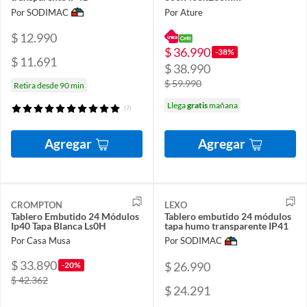
Por SODIMAC
Por Ature
$ 12.990
$ 36.990
-38%
$ 11.691
$ 38.990
$ 59.990
Retira desde 90 min
Llega
gratis
mañana
(7)
Agregar
Agregar
CROMPTON
LEXO
Tablero Embutido 24 Módulos
Tablero embutido 24 módulos
Ip40 Tapa Blanca Ls0H
tapa humo transparente IP41
Por Casa Musa
Por SODIMAC
$ 33.890
$ 26.990
-20%
$ 42.362
$ 24.291