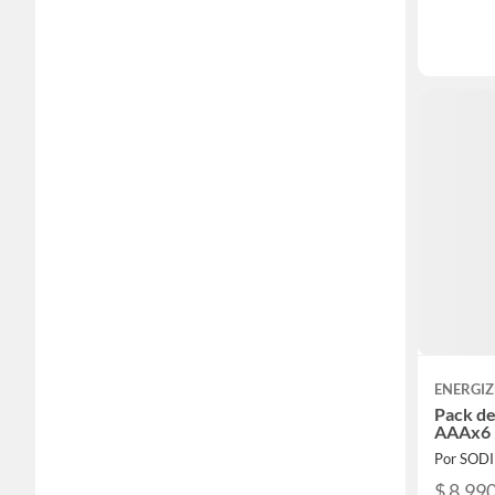
ENERGIZ
Pack de
AAAx6
Por SOD
$ 8.99