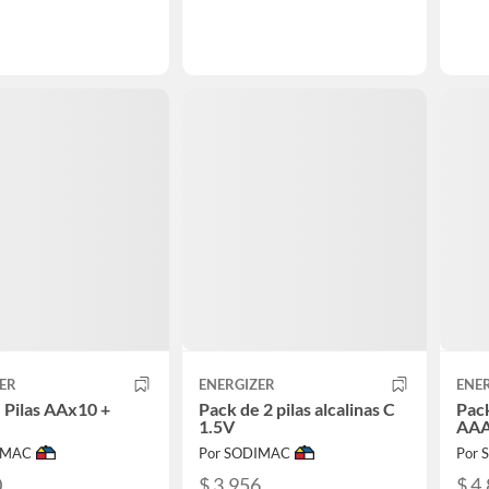
ER
ENERGIZER
ENE
 Pilas AAx10 +
Pack de 2 pilas alcalinas C
Pack
1.5V
AAA
IMAC
Por SODIMAC
Por
0
$ 3.956
$ 4