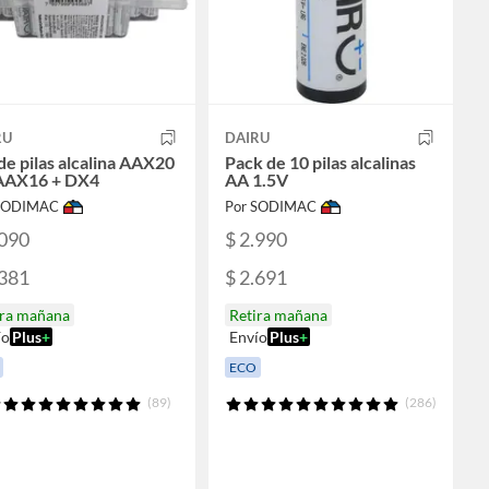
RU
DAIRU
de pilas alcalina AAX20
Pack de 10 pilas alcalinas
AAX16 + DX4
AA 1.5V
 SODIMAC
Por SODIMAC
.090
$ 2.990
.381
$ 2.691
ira mañana
Retira mañana
ío
Plus
+
Envío
Plus
+
ECO
(89)
(286)