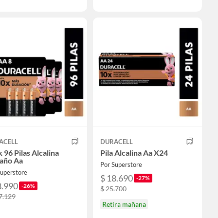
ACELL
DURACELL
 96 Pilas Alcalina
Pila Alcalina Aa X24
año Aa
Por Superstore
Superstore
$ 18.690
-27%
8.990
-26%
$ 25.700
7.129
Retira mañana