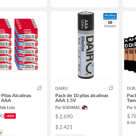
DAIRU
DUR
 Pilas Alcalinas
Pack de 10 pilas alcalinas
Pack
 AAA
AAA 1.5V
Tam
hile Ltda
Por SODIMAC
Por 
90
$ 7
$ 2.690
-44%
$ 10
$ 2.421
oy