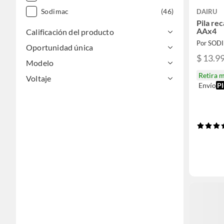
Sodimac
(46)
DAIRU
Pila re
AAx4
Calificación del producto
Por SOD
Oportunidad única
$ 13.9
Modelo
Retira 
Voltaje
Envío
Pl