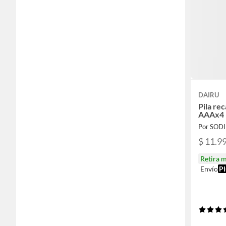
DAIRU
Pila re
AAAx4
Por SOD
$ 11.9
Retira 
Envío
Pl