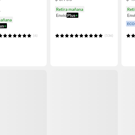
1
Retira mañana
Ret
Envío
Plus
+
Env
mañana
ECO
us
+
(6)
(536)