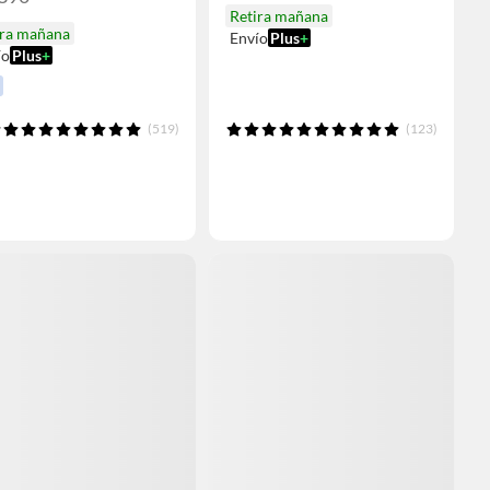
Retira mañana
ira mañana
Envío
Plus
+
ío
Plus
+
(519)
(123)