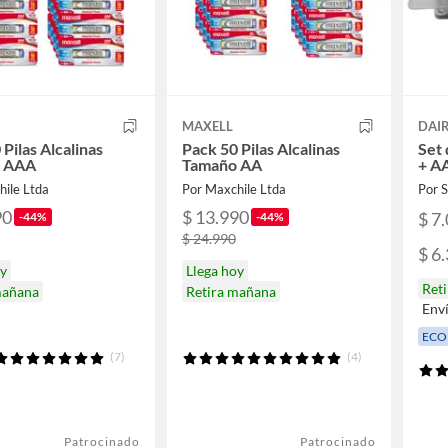
MAXELL
DAI
 Pilas Alcalinas
Pack 50 Pilas Alcalinas
Set 
 AAA
Tamaño AA
+ A
hile Ltda
Por Maxchile Ltda
Por
90
$ 13.990
$ 7
-44%
-44%
$ 24.990
$ 6
oy
Llega hoy
Ret
mañana
Retira mañana
Env
ECO
(7)
(4)
Patrocinado
Patrocinado