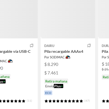
DAIRU
DUR
cargable vía USB-C
Pila recargable AAAx4
Pila
Por SODIMAC
Por 
IMAC
$ 1
$ 8.290
90
$ 25
$ 7.461
mañana
Ret
Retira mañana
us
+
Envío
Plus
+
ECO
(11)
(47)