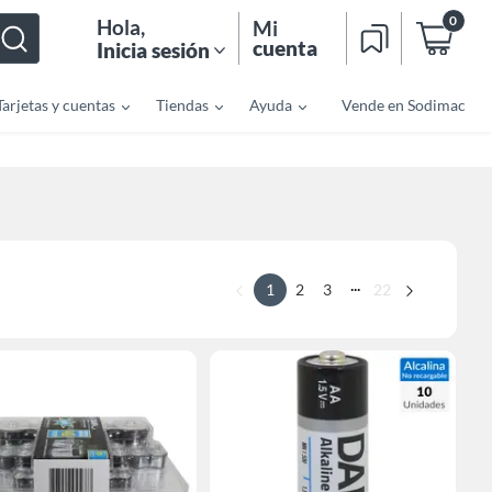
0
Hola
,
Mi
cuenta
Inicia sesión
Tarjetas y cuentas
Tiendas
Ayuda
Vende en Sodimac
...
1
2
3
22