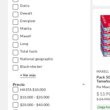
Dairu
Dewalt
Energizer
Makita
Maxell
Long
Total tools
National geographic
Black+decker
MAXELL
+ Ver más
Pack 50
Tamaño
Precio
Por Maxc
HASTA $10.000
$ 13.9
$10.000 - $20.000
$ 24.990
$20.000 - $40.000
Llega h