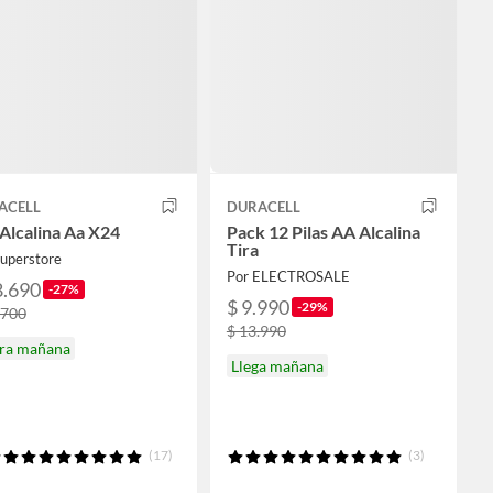
ACELL
DURACELL
 Alcalina Aa X24
Pack 12 Pilas AA Alcalina
Tira
Superstore
Por ELECTROSALE
8.690
-27%
$ 9.990
-29%
.700
$ 13.990
ira mañana
Llega mañana
(17)
(3)