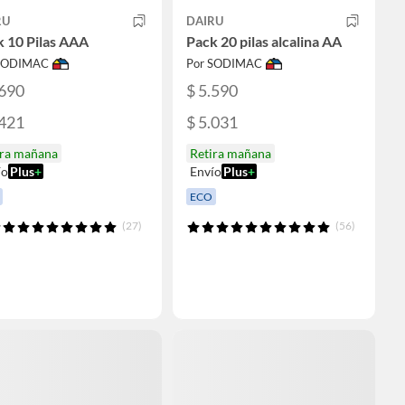
RU
DAIRU
 10 Pilas AAA
Pack 20 pilas alcalina AA
 SODIMAC
Por SODIMAC
.690
$ 5.590
.421
$ 5.031
ira mañana
Retira mañana
ío
Plus
+
Envío
Plus
+
ECO
(27)
(56)