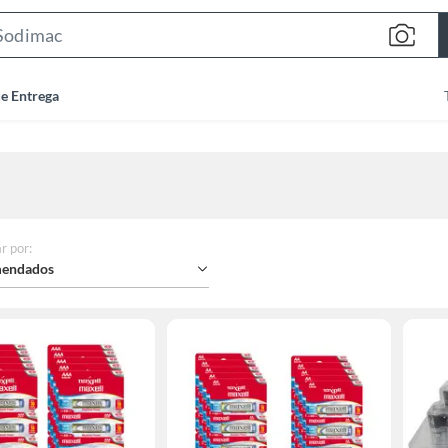
Search
Bar
de Entrega
r por
:
endados