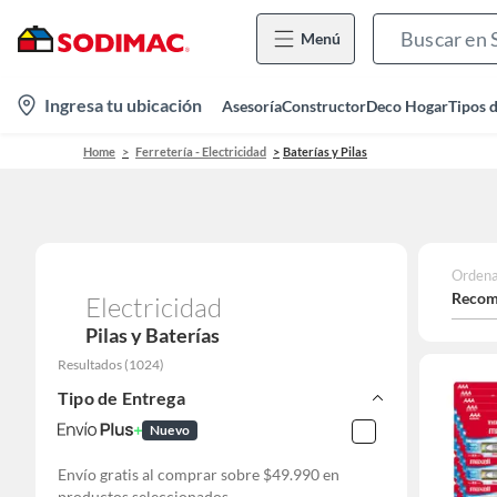
Menú
location-
Ingresa tu ubicación
Asesoría
Constructor
Deco Hogar
Tipos 
icon
Home
Ferretería - Electricidad
Baterías y Pilas
Ordena
Recom
Electricidad
Pilas y Baterías
Resultados
(
1024
)
Tipo de Entrega
Nuevo
Envío gratis al comprar sobre $49.990 en
productos seleccionados.