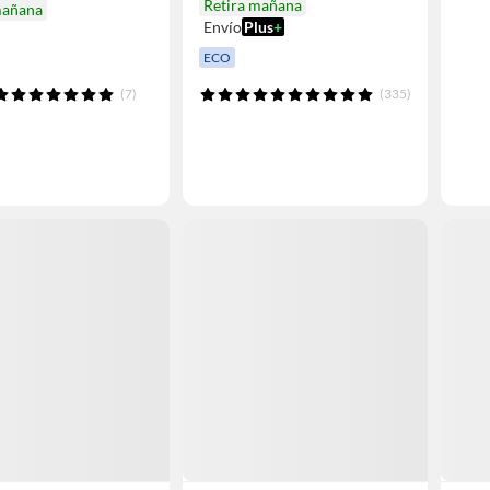
Retira mañana
mañana
Envío
Plus
+
ECO
(7)
(335)