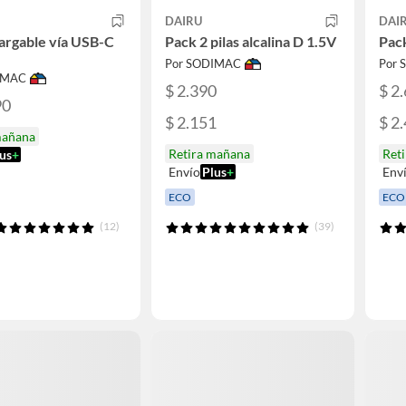
DAIRU
DAI
cargable vía USB-C
Pack 2 pilas alcalina D 1.5V
Pack
Por SODIMAC
Por
IMAC
$ 2.390
$ 2
90
$ 2.151
$ 2
mañana
Retira mañana
Ret
us
+
Envío
Plus
+
Env
ECO
ECO
(12)
(39)