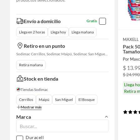
Envío a domicilio
Gratis
Llega en 2 horas
Llega hoy
Llega mañana
MAXELL
Retiro en un punto
Pack 50
Tamaño
Sodimac Cerrillos, Sodimac Maipú, Sodimac San Miguel, Sodimac El Bosque, Sodimac San Bernardo, Constructor Cantagallo, Sodimac Talagante, Sodimac San Fernando
Por Maxc
Retira mañana
$ 13.9
$ 24.990
Stock en tienda
Llega h
Tiendas Sodimac
Retira 
Cerrillos
Maipú
San Miguel
El Bosque
Mostrar más
Marca
Duracell