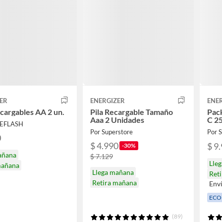
ER
ENERGIZER
ENE
ecargables AA 2 un.
Pila Recargable Tamaño
Pack
Aaa 2 Unidades
C 2
REFLASH
Por Superstore
Por
0
$ 4.990
$ 9
-30%
añana
$ 7.129
Lle
mañana
Llega mañana
Ret
Retira mañana
Env
ECO
(89)