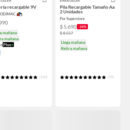
RGIZER
ENERGIZER
ría recargable 9V
Pila Recargable Tamaño Aa
2 Unidades
 SODIMAC
Por Superstore
.990
$ 5.690
-34%
ga mañana
$ 8.557
ira mañana
Llega mañana
ío
Plus
+
Retira mañana
(140)
(39)