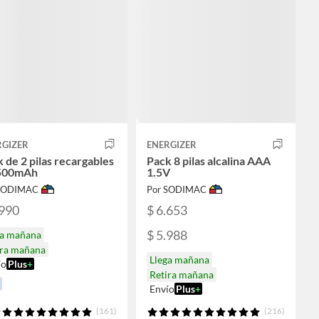
RGIZER
ENERGIZER
 de 2 pilas recargables
Pack 8 pilas alcalina AAA
500mAh
1.5V
 SODIMAC
Por SODIMAC
.990
$ 6.653
$ 5.988
ga mañana
ira mañana
Llega mañana
ío
Plus
+
Retira mañana
Envío
Plus
+
(161)
(216)