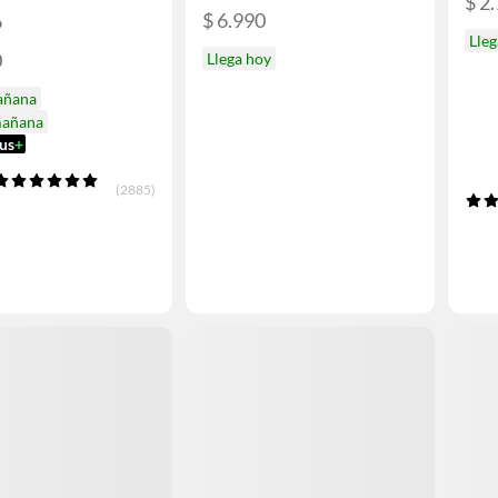
$ 2
$ 6.990
6
Lleg
0
Llega hoy
añana
mañana
us
+
(2885)