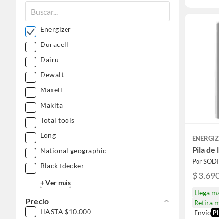
Energizer
Duracell
Dairu
Dewalt
Maxell
Makita
Total tools
Long
ENERGIZ
Pila de 
National geographic
Por SOD
Black+decker
$ 3.69
+ Ver más
Llega m
Precio
Retira 
HASTA $10.000
Envío
Pl