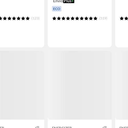
Envío
Plus
+
ECO
(123)
(519)