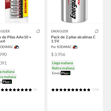
RGIZER
ENERGIZER
 de Pilas AAx10 +
Pack de 2 pilas alcalinas C
Ax6
1.5V
 SODIMAC
Por SODIMAC
.990
$ 3.956
.091
Llega mañana
Retira mañana
ga mañana
Envío
Plus
+
ira mañana
ío
Plus
+
(6)
(536)