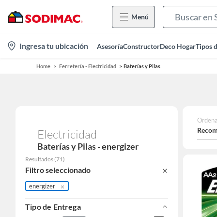
Menú
location-
Ingresa tu ubicación
Asesoría
Constructor
Deco Hogar
Tipos 
icon
Home
Ferretería - Electricidad
Baterías y Pilas
Ordena
Recom
Electricidad
Baterías y Pilas - energizer
Resultados
(
71
)
Filtro seleccionado
energizer
Tipo de Entrega