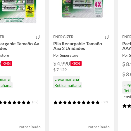
ER
ENERGIZER
ENE
cargable Tamaño Aa
Pila Recargable Tamaño
Pack
ades
Aaa 2 Unidades
AA
rstore
Por Superstore
Por
0
$ 4.990
$ 8
-34%
-30%
$ 7.129
$ 8
añana
Llega mañana
Lle
mañana
Retira mañana
Ret
Env
(39)
(89)
Patrocinado
Patrocinado