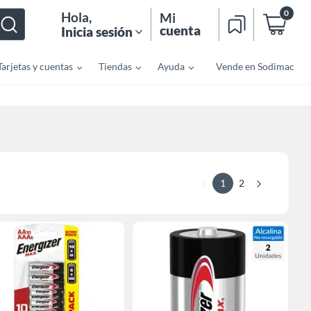
0
Hola
,
Mi
cuenta
Inicia sesión
Tarjetas y cuentas
Tiendas
Ayuda
Vende en Sodimac
1
2