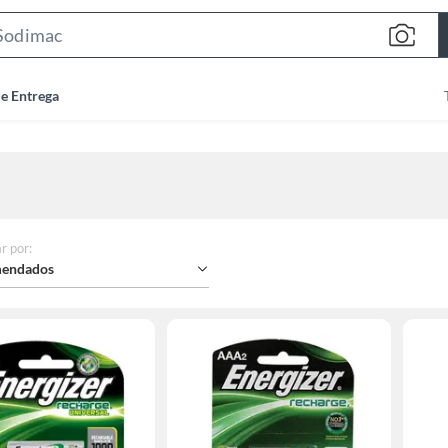
Search
Bar
de Entrega
r por
:
endados