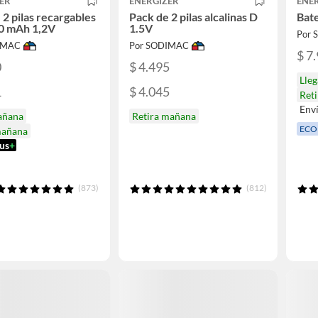
ER
ENERGIZER
ENE
 2 pilas recargables
Pack de 2 pilas alcalinas D
Bate
0 mAh 1,2V
1.5V
Por
IMAC
Por SODIMAC
$ 7
0
$ 4.495
Lle
1
$ 4.045
Ret
Env
añana
Retira mañana
ECO
mañana
us
+
(873)
(812)