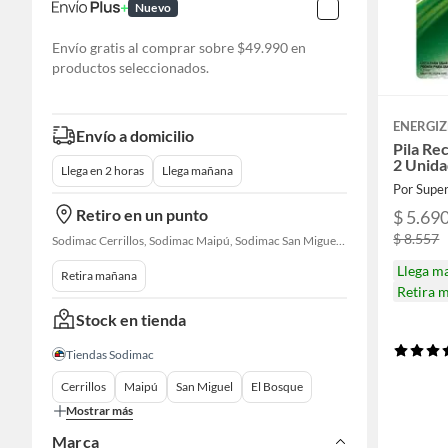
Nuevo
Envío gratis al comprar sobre $49.990 en
productos seleccionados.
ENERGIZ
Envío a domicilio
Pila Re
2 Unid
Llega en 2 horas
Llega mañana
Por Supe
Retiro en un punto
$ 5.69
$ 8.557
Sodimac Cerrillos, Sodimac Maipú, Sodimac San Miguel, Sodimac El Bosque, Sodimac San Bernardo, Constructor Cantagallo, Sodimac Talagante, Sodimac San Fernando
Llega m
Retira mañana
Retira 
Stock en tienda
Tiendas Sodimac
Cerrillos
Maipú
San Miguel
El Bosque
Mostrar más
Marca