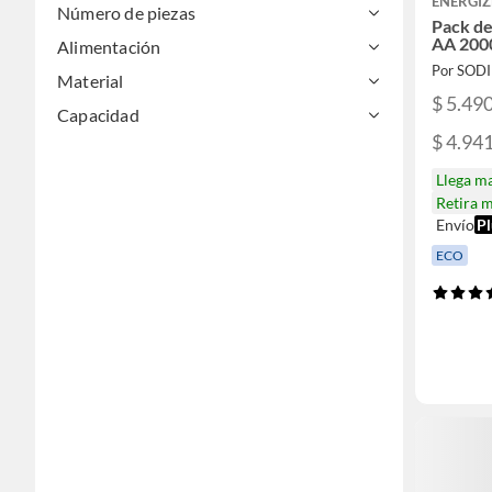
ENERGIZ
Número de piezas
Pack de
AA 200
Alimentación
Por SOD
Material
$ 5.49
Capacidad
$ 4.94
Llega m
Retira 
Envío
Pl
ECO