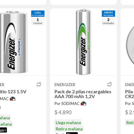
ER
ENERGIZER
ENE
litio 123 1.5V
Pack de 2 pilas recargables
Pila
AAA 700 mAh 1,2V
CR2
IMAC
Por SODIMAC
Por
0
$ 4.890
$ 2
añana
Llega mañana
Ret
mañana
Retira mañana
us
+