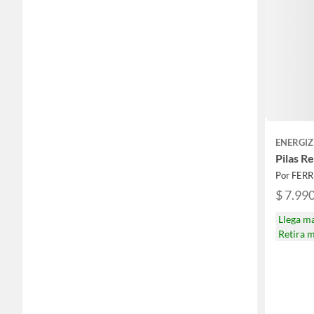
ENERGIZ
Pilas R
Por FER
$ 7.99
Llega m
Retira 