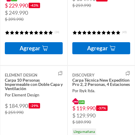
$ 229.990
$ 259.990
-43%
$ 249.990
$ 399.990
(24)
(45)
Agregar
Agregar
ELEMENT DESIGN
DISCOVERY
Carpa 10 Personas
Carpa Técnica New Expedition
Impermeable con Doble Capa y
Pro 2, 2 Personas, 4 Estaciones
Ventilación
Por Ibyk ltda.
Por Element Design
$ 184.990
-29%
$ 119.990
-37%
$ 259.990
$ 129.990
$ 189.990
Llega mañana