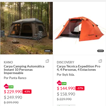
KANO
DISCOVERY
Carpa Camping Automática
Carpa Técnica Expedition Pro
Instant 10 Personas
4, 4 Personas, 4 Estaciones
Impermeable
Por Ibyk ltda.
Por Punta Ranco
$ 144.990
-37%
$ 229.990
-43%
$ 158.990
$ 249.990
$ 229.990
$ 399.990