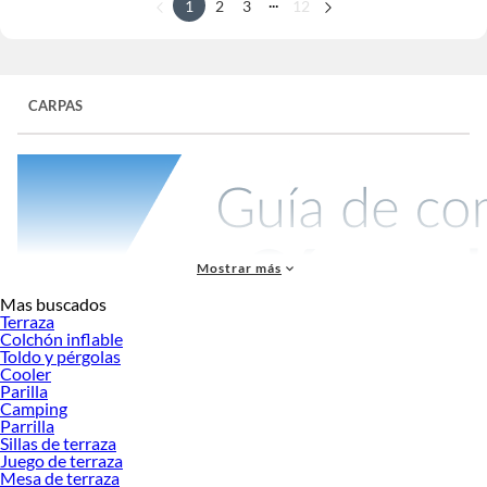
...
1
2
3
12
CARPAS
Mostrar más
Mas buscados
Terraza
Colchón inflable
Toldo y pérgolas
Carpas: Guía Completa para Elegir tu Refugio Perfecto al Aire Libre
Cooler
Las carpas son elementos esenciales para quienes disfrutan del contacto con la
Parilla
Camping
naturaleza, desde campistas ocasionales hasta aventureros experimentados.
Parrilla
Estos refugios portátiles ofrecen protección contra los elementos mientras te
Sillas de terraza
permiten experimentar la libertad del aire libre. En esta guía completa,
Juego de terraza
exploraremos todo lo que necesitas saber para seleccionar la carpa ideal según
Mesa de terraza