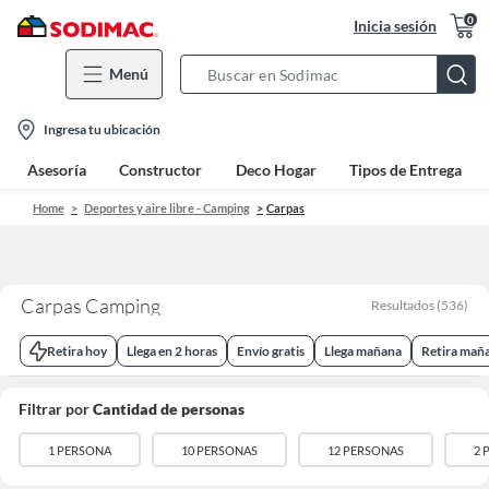
0
Inicia sesión
Menú
Search
Bar
location-
Ingresa tu ubicación
icon
Asesoría
Constructor
Deco Hogar
Tipos de Entrega
Home
Deportes y aire libre - Camping
Carpas
Carpas Camping
Resultados
(
536
)
Retira hoy
Llega en 2 horas
Envío gratis
Llega mañana
Retira mañ
Filtrar por
Cantidad de personas
1 PERSONA
10 PERSONAS
12 PERSONAS
2 