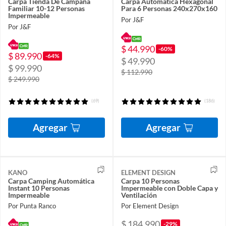
Carpa Tienda De Campaña
Carpa Automática Hexagonal
Familiar 10-12 Personas
Para 6 Personas 240x270x160
Impermeable
Por J&F
Por J&F
$ 44.990
-60%
$ 89.990
-64%
$ 49.990
$ 99.990
$ 112.990
$ 249.990
(69)
(186)
Agregar
Agregar
KANO
ELEMENT DESIGN
Carpa Camping Automática
Carpa 10 Personas
Instant 10 Personas
Impermeable con Doble Capa y
Impermeable
Ventilación
Por Punta Ranco
Por Element Design
$ 184.990
-29%