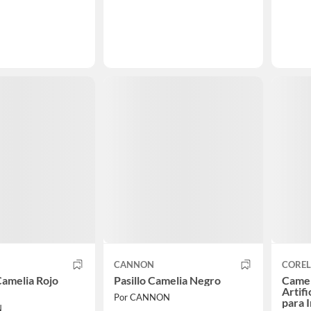
CANNON
COREL
amelia Rojo
Pasillo Camelia Negro
Camel
Artifi
Por CANNON
para I
N