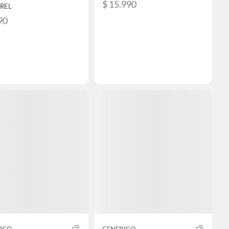
$ 15.990
OREL
90