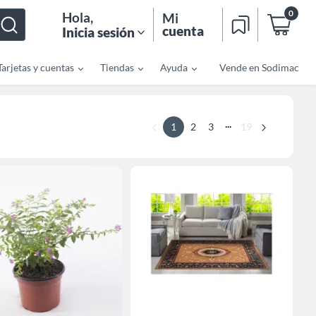
0
Hola
,
Mi
cuenta
Inicia sesión
Tarjetas y cuentas
Tiendas
Ayuda
Vende en Sodimac
...
1
2
3
19