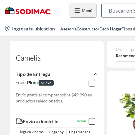
Menú
location-
Ingresa tu ubicación
Asesoría
Constructor
Deco Hogar
Tipos 
icon
Ordenar po
Recomend
Camelia
Tipo de Entrega
Nuevo
Envío gratis al comprar sobre $49.990 en
productos seleccionados.
Envío a domicilio
Gratis
Llega en 2 horas
Llega hoy
Llega mañana