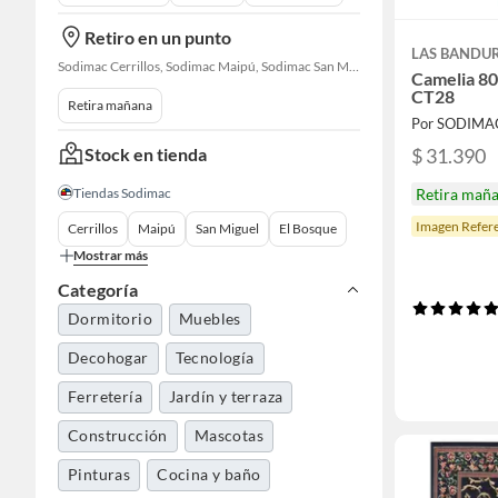
Retiro en un punto
LAS BANDU
Sodimac Cerrillos, Sodimac Maipú, Sodimac San Miguel, Sodimac El Bosque, Sodimac San Bernardo, Sodimac Talagante, Sodimac San Fernando
Camelia 80
CT28
Retira mañana
Por SODIMA
Stock en tienda
$ 31.390
Tiendas Sodimac
Retira mañ
Imagen Refere
Cerrillos
Maipú
San Miguel
El Bosque
Mostrar más
Categoría
Dormitorio
Muebles
Decohogar
Tecnología
Ferretería
Jardín y terraza
Construcción
Mascotas
Pinturas
Cocina y baño