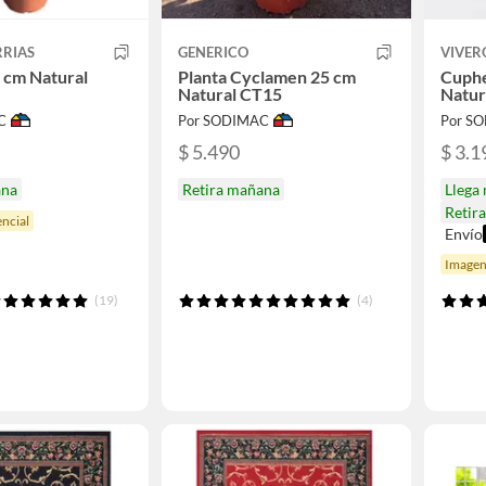
RRIAS
GENERICO
VIVER
 cm Natural
Planta Cyclamen 25 cm
Cuphe
Natural CT15
Natur
C
Por SODIMAC
Por S
$ 5.490
$ 3.1
ana
Retira mañana
Llega
Retir
ncial
Envío
Imagen
(19)
(4)