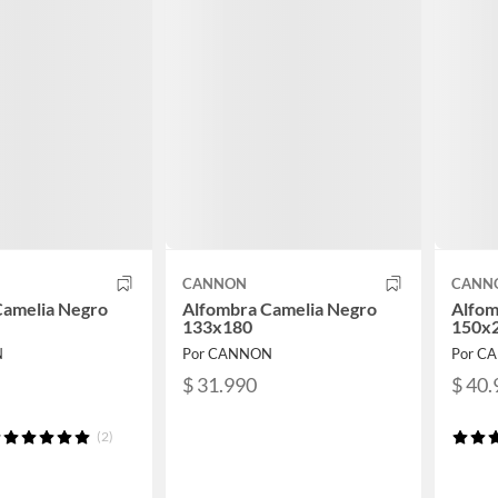
CANNON
CANN
Camelia Negro
Alfombra Camelia Negro
Alfom
133x180
150x
N
Por CANNON
Por C
$ 31.990
$ 40.
(2)