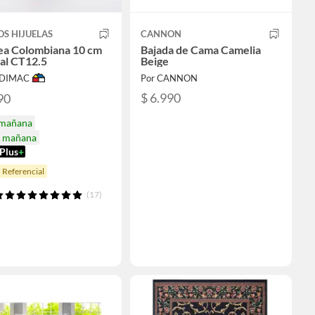
OS HIJUELAS
CANNON
a Colombiana 10 cm
Bajada de Cama Camelia
al CT12.5
Beige
ODIMAC
Por CANNON
$ 6.990
90
 mañana
a mañana
Plus
+
 Referencial
(17)