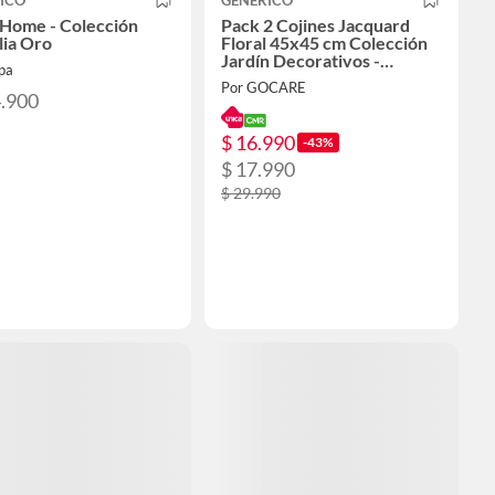
ICO
GENERICO
 Home - Colección
Pack 2 Cojines Jacquard
ia Oro
Floral 45x45 cm Colección
Jardín Decorativos -
pa
Camelia Gris
Por GOCARE
4.900
$ 16.990
-43%
$ 17.990
$ 29.990