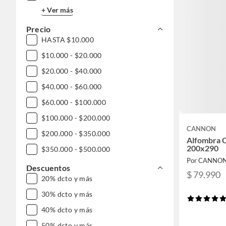
+ Ver más
Precio
HASTA $10.000
$10.000 - $20.000
$20.000 - $40.000
$40.000 - $60.000
$60.000 - $100.000
$100.000 - $200.000
CANNON
$200.000 - $350.000
Alfombra 
200x290
$350.000 - $500.000
Por CANNO
$500.000 - $1.000.000
Descuentos
$ 79.990
20% dcto y más
DESDE $1.000.000
30% dcto y más
40% dcto y más
50% dcto y más