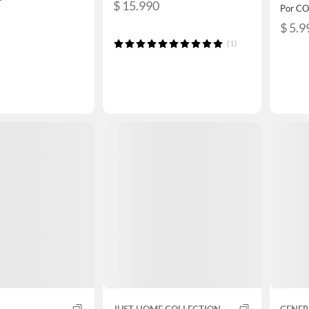
$ 15.990
Por C
$ 5.9
(1)