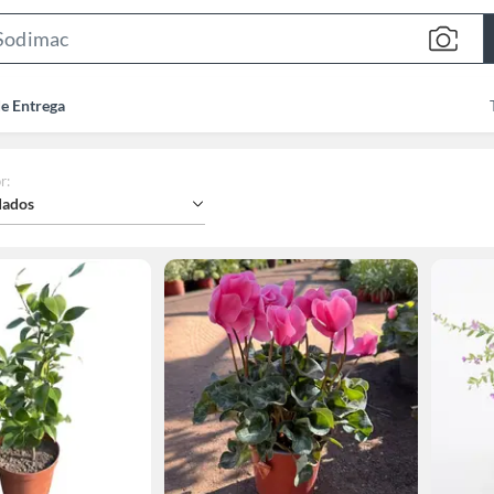
Search
Bar
de Entrega
r
:
ados