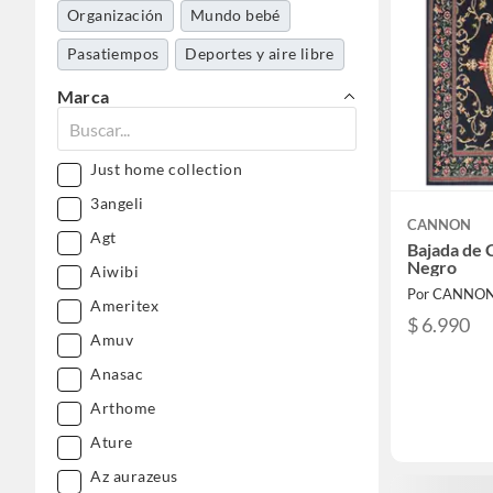
Organización
Mundo bebé
Pasatiempos
Deportes y aire libre
Librería y celebraciones
Marca
Niños y juguetería
Aseo y limpieza
Gasfitería
Just home collection
Electrohogar
3angeli
CANNON
Agt
Bajada de 
Negro
Aiwibi
Por CANNO
Ameritex
$ 6.990
Amuv
Anasac
Arthome
Ature
Az aurazeus