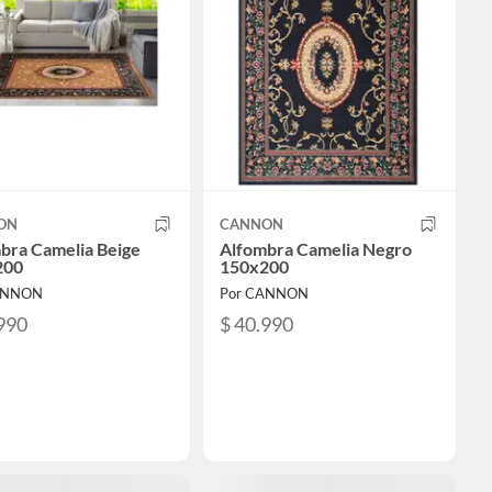
ON
CANNON
bra Camelia Beige
Alfombra Camelia Negro
200
150x200
ANNON
Por CANNON
990
$ 40.990