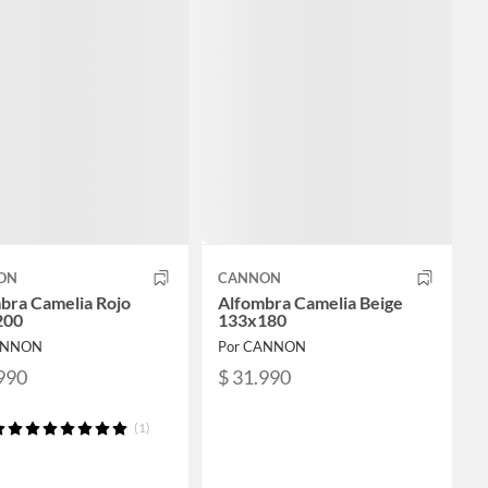
ON
CANNON
bra Camelia Rojo
Alfombra Camelia Beige
200
133x180
ANNON
Por CANNON
990
$ 31.990
(1)