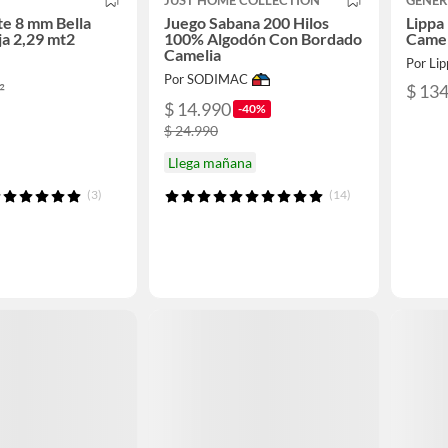
JUST HOME COLLECTION
GENER
te 8 mm Bella
Juego Sabana 200 Hilos
Lippa
ja 2,29 mt2
100% Algodón Con Bordado
Camel
Camelia
Por Lip
Por SODIMAC
²
$ 13
$ 14.990
-40%
$ 24.990
Llega mañana
(3)
(14)