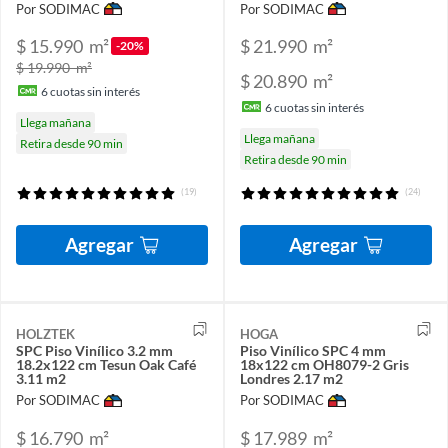
Por SODIMAC
Por SODIMAC
$ 15.990
m²
$ 21.990
m²
-20%
$ 19.990
m²
$ 20.890
m²
6
cuotas sin interés
6
cuotas sin interés
Llega mañana
Llega mañana
Retira desde 90 min
Retira desde 90 min
(19)
(24)
Agregar
Agregar
HOLZTEK
HOGA
SPC Piso Vinílico 3.2 mm
Piso Vinílico SPC 4 mm
18.2x122 cm Tesun Oak Café
18x122 cm OH8079-2 Gris
3.11 m2
Londres 2.17 m2
Por SODIMAC
Por SODIMAC
$ 16.790
m²
$ 17.989
m²