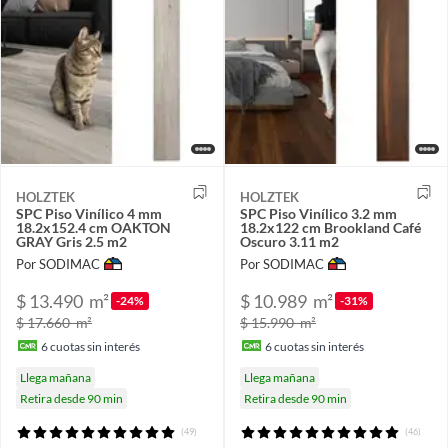
HOLZTEK
HOLZTEK
SPC Piso Vinílico 4 mm
SPC Piso Vinílico 3.2 mm
18.2x152.4 cm OAKTON
18.2x122 cm Brookland Café
GRAY Gris 2.5 m2
Oscuro 3.11 m2
Por SODIMAC
Por SODIMAC
$ 13.490
m²
$ 10.989
m²
-24%
-31%
$ 17.660
m²
$ 15.990
m²
6
cuotas sin interés
6
cuotas sin interés
Llega mañana
Llega mañana
Retira desde 90 min
Retira desde 90 min
(49)
(46)