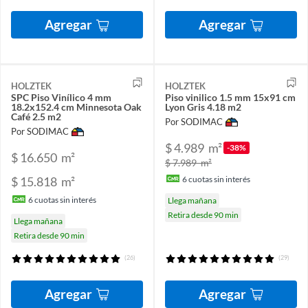
Agregar
Agregar
HOLZTEK
HOLZTEK
SPC Piso Vinílico 4 mm
Piso vinilico 1.5 mm 15x91 cm
18.2x152.4 cm Minnesota Oak
Lyon Gris 4.18 m2
Café 2.5 m2
Por SODIMAC
Por SODIMAC
$ 4.989
m²
-38%
$ 16.650
m²
$ 7.989
m²
$ 15.818
m²
6
cuotas sin interés
6
cuotas sin interés
Llega mañana
Retira desde 90 min
Llega mañana
Retira desde 90 min
(26)
(29)
Agregar
Agregar