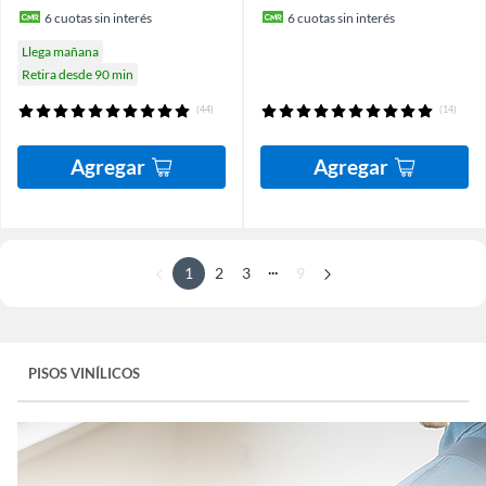
6
cuotas sin interés
6
cuotas sin interés
Llega mañana
Retira desde 90 min
(44)
(14)
Agregar
Agregar
...
1
2
3
9
PISOS VINÍLICOS