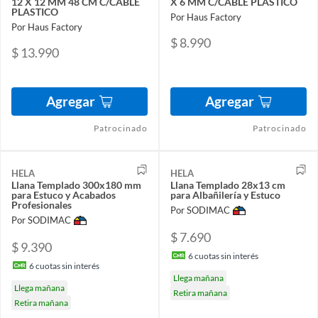
12 X 12 MM 48 CM C/CABLE
X 6 MM C/CABLE PLASTICO
PLASTICO
Por Haus Factory
Por Haus Factory
$ 8.990
$ 13.990
Agregar
Agregar
Patrocinado
Patrocinado
HELA
HELA
Llana Templado 300x180 mm
Llana Templado 28x13 cm
para Estuco y Acabados
para Albañilería y Estuco
Profesionales
Por SODIMAC
Por SODIMAC
$ 7.690
$ 9.390
6
cuotas sin interés
6
cuotas sin interés
Llega mañana
Llega mañana
Retira mañana
Retira mañana