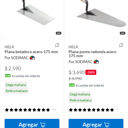
HELA
HELA
Plana botadora acero 175 mm
Plana punta redonda acero
175 mm
Por SODIMAC
Por SODIMAC
$ 2.590
$ 3.690
-26%
6
cuotas sin interés
$ 4.990
Llega mañana
6
cuotas sin interés
Retira mañana
Llega mañana
Retira mañana
(20)
(7)
Agregar
Agregar