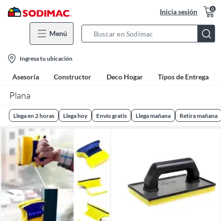
0
Inicia sesión
Menú
Search
Bar
location-
Ingresa tu ubicación
icon
Asesoría
Constructor
Deco Hogar
Tipos de Entrega
Plana
Llega en 2 horas
Llega hoy
Envío gratis
Llega mañana
Retira mañana