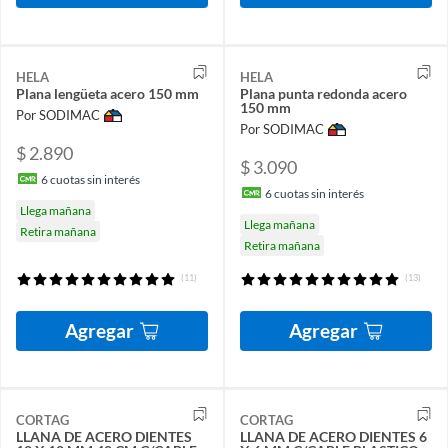
HELA
HELA
Plana lengüeta acero 150 mm
Plana punta redonda acero
150 mm
Por SODIMAC
Por SODIMAC
$ 2.890
$ 3.090
6
cuotas sin interés
6
cuotas sin interés
Llega mañana
Llega mañana
Retira mañana
Retira mañana
(11)
(13)
Agregar
Agregar
CORTAG
CORTAG
LLANA DE ACERO DIENTES
LLANA DE ACERO DIENTES 6