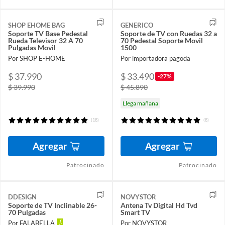
SHOP EHOME BAG
GENERICO
Soporte TV Base Pedestal
Soporte de TV con Ruedas 32 a
Rueda Televisor 32 A 70
70 Pedestal Soporte Movil
Pulgadas Movil
1500
Por SHOP E-HOME
Por importadora pagoda
$ 37.990
$ 33.490
-27%
$ 39.990
$ 45.890
Llega mañana
(18)
(8)
Agregar
Agregar
Patrocinado
Patrocinado
DDESIGN
NOVYSTOR
Soporte de TV Inclinable 26-
Antena Tv Digital Hd Tvd
70 Pulgadas
Smart TV
Por FALABELLA
Por NOVYSTOR