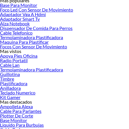
Mas populares
Base Para Monitor
Foco Led Con Sensor De Movimiento
Adaptador Vga A Hdmi
Adaptador Smart Tv
Alza Notebook
Dispensador De Comida Para Perros
Cable Telefonico
Termolaminadora Plastificadora
Maquina Para Plastificar
Focos Con Sensor De Movimiento
Mas vistos
Apoya Pies Oficina
Radio Portatil
Cable Lan
Termolaminadora Plastificadora
Guillotina
Timbre
Plastificadora
Anilladora
Teclado Numerico
Kit Gamer
Mas destacados
Ampolleta Alexa
Cable Para Parlantes
Plotter De Corte
Base Monitor
Liquido Para Burbujas