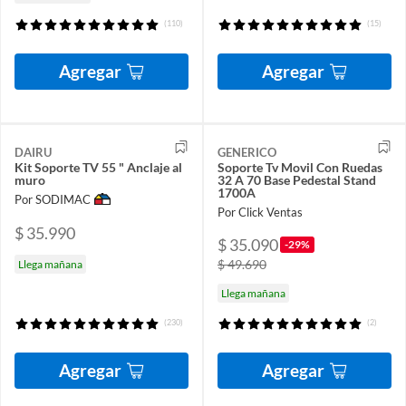
(110)
(15)
Agregar
Agregar
DAIRU
GENERICO
Kit Soporte TV 55 " Anclaje al
Soporte Tv Movil Con Ruedas
muro
32 A 70 Base Pedestal Stand
1700A
Por SODIMAC
Por Click Ventas
$ 35.990
$ 35.090
-29%
$ 49.690
Llega mañana
Llega mañana
(230)
(2)
Agregar
Agregar