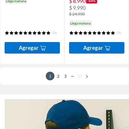
$ 8.990
-64%
Llega mañana
$ 9.990
$ 24.990
Llega mañana
(26)
(35)
Agregar
Agregar
...
1
2
3
97