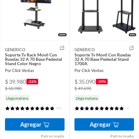
GENERICO
GENERICO
Soporte Tv Rack Movil Con
Soporte Tv Movil Con Ruedas
Ruedas 32 A 70 Base Pedestal
32 A 70 Base Pedestal Stand
Stand Color Negro
1700A
Por Click Ventas
Por Click Ventas
$ 39.980
$ 35.090
-22%
-29%
$ 50.980
$ 49.690
Llega mañana
Llega mañana
(15)
(1)
Agregar
Agregar
Patrocinado
Patrocinado