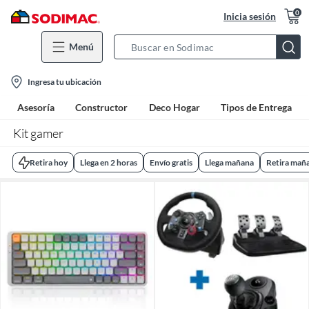
0
Inicia sesión
Menú
Search
Bar
location-
Ingresa tu ubicación
icon
Asesoría
Constructor
Deco Hogar
Tipos de Entrega
Kit gamer
Retira hoy
Llega en 2 horas
Envío gratis
Llega mañana
Retira mañ