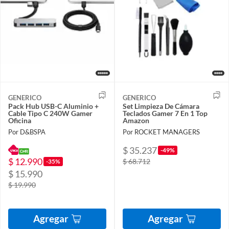
GENERICO
GENERICO
Pack Hub USB-C Aluminio +
Set Limpieza De Cámara
Cable Tipo C 240W Gamer
Teclados Gamer 7 En 1 Top
Oficina
Amazon
Por D&BSPA
Por ROCKET MANAGERS
$ 35.237
-49%
$ 12.990
$ 68.712
-35%
$ 15.990
$ 19.990
Agregar
Agregar