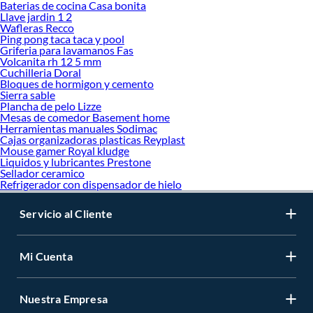
Baterias de cocina Casa bonita
Llave jardin 1 2
Wafleras Recco
Ping pong taca taca y pool
Griferia para lavamanos Fas
Volcanita rh 12 5 mm
Cuchilleria Doral
Bloques de hormigon y cemento
Sierra sable
Plancha de pelo Lizze
Mesas de comedor Basement home
Herramientas manuales Sodimac
Cajas organizadoras plasticas Reyplast
Mouse gamer Royal kludge
Liquidos y lubricantes Prestone
Sellador ceramico
Refrigerador con dispensador de hielo
Servicio al Cliente
Mi Cuenta
Nuestra Empresa