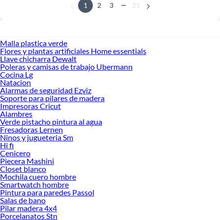
...
1
2
3
21
Malla plastica verde
Flores y plantas artificiales Home essentials
Llave chicharra Dewalt
Poleras y camisas de trabajo Ubermann
Cocina Lg
Natacion
Alarmas de seguridad Ezviz
Soporte para pilares de madera
Impresoras Cricut
Alambres
Verde pistacho pintura al agua
Fresadoras Lernen
Ninos y jugueteria Sm
Hi fi
Cenicero
Piecera Mashini
Closet blanco
Mochila cuero hombre
Smartwatch hombre
Pintura para paredes Passol
Salas de bano
Pilar madera 4x4
Porcelanatos Stn