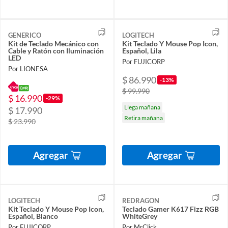
GENERICO
LOGITECH
Kit de Teclado Mecánico con
Kit Teclado Y Mouse Pop Icon,
Cable y Ratón con Iluminación
Español, Lila
LED
Por FUJICORP
Por LIONESA
$ 86.990
-13%
$ 99.990
$ 16.990
-29%
Llega mañana
$ 17.990
Retira mañana
$ 23.990
Agregar
Agregar
LOGITECH
REDRAGON
Kit Teclado Y Mouse Pop Icon,
Teclado Gamer K617 Fizz RGB
Español, Blanco
WhiteGrey
Por FUJICORP
Por MrClick