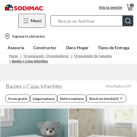
0
Inicia sesión
Menú
Search
Bar
location-
Ingresa tu ubicación
icon
Asesoría
Constructor
Deco Hogar
Tipos de Entrega
Home
Organización - Organizadores
Organizador de Juguetes
Baúles y Cajas Infantiles
Baúles y Cajas Infantiles
Resultados
(
29
)
Envío gratis
Llega mañana
Retira mañana
Stock en tienda
(
0
)