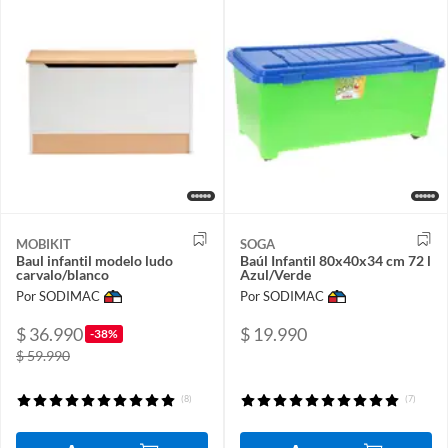
MOBIKIT
SOGA
Baul infantil modelo ludo
Baúl Infantil 80x40x34 cm 72 l
carvalo/blanco
Azul/Verde
Por SODIMAC
Por SODIMAC
$ 36.990
$ 19.990
-38%
$ 59.990
(8)
(7)