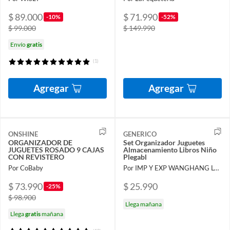
$ 89.000
$ 71.990
-10%
-52%
$ 99.000
$ 149.990
Envío
gratis
(1)
Agregar
Agregar
ONSHINE
GENERICO
ORGANIZADOR DE
Set Organizador Juguetes
JUGUETES ROSADO 9 CAJAS
Almacenamiento Libros Niño
CON REVISTERO
Plegabl
Por CoBaby
Por IMP Y EXP WANGHANG LTDA
$ 73.990
$ 25.990
-25%
$ 98.900
Llega mañana
Llega
gratis
mañana