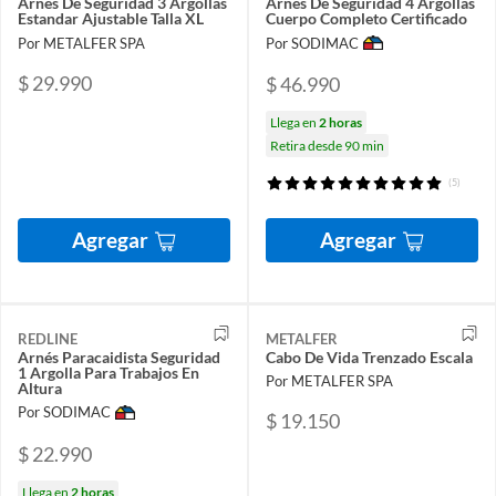
Arnes De Seguridad 3 Argollas
Arnés De Seguridad 4 Argollas
Estandar Ajustable Talla XL
Cuerpo Completo Certificado
Por METALFER SPA
Por SODIMAC
$ 29.990
$ 46.990
Llega en
2 horas
Retira desde 90 min
(5)
Agregar
Agregar
REDLINE
METALFER
Arnés Paracaidista Seguridad
Cabo De Vida Trenzado Escala
1 Argolla Para Trabajos En
Por METALFER SPA
Altura
Por SODIMAC
$ 19.150
$ 22.990
Llega en
2 horas