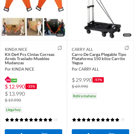
KINDA NICE
CARRY ALL
Kit De4 Pcs Cintas Correas
Carro De Carga Plegable Tipo
Arnés Traslado Muebles
Plataforma 150 kilos Carrito
Mudanzas
Yegua
Por KINDA NICE
Por CARRY ALL
$ 29.990
-57%
$ 12.990
$ 69.990
-35%
$ 13.990
Retira mañana
$ 19.990
Llega hoy
(1)
(7)