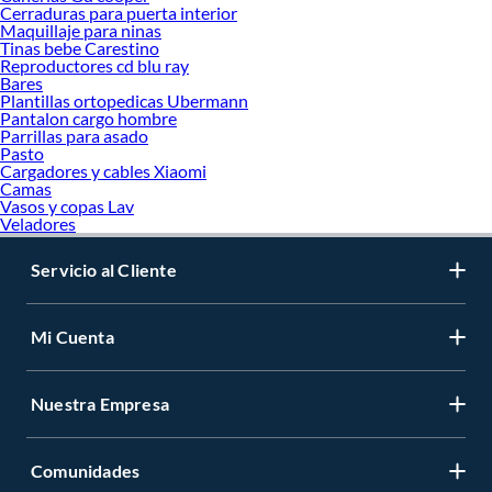
Elementos de protección personal
Cerraduras para puerta interior
Ropa de seguridad y protección personal
Maquillaje para ninas
Tinas bebe Carestino
Zapatos de Seguridad
Reproductores cd blu ray
Guantes de seguridad
Bares
Botas de goma
Plantillas ortopedicas Ubermann
Overol
Pantalon cargo hombre
Casco de seguridad
Parrillas para asado
Lentes de seguridad
Pasto
Ropa de trabajo
Cargadores y cables Xiaomi
Chaleco y chaquetas de trabajo
Camas
Vasos y copas Lav
Protección auditiva
Veladores
Mascarillas y respiradores
Servicio al Cliente
Mi Cuenta
Nuestra Empresa
Comunidades