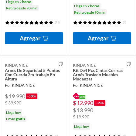
Llega en
2 horas
Llega en
2 horas
Retira desde 90 min
Retira desde 90 min
(21)
(6)
Agregar
Agregar
KINDA NICE
KINDA NICE
Arnes De Seguridad 5 Puntos
Kit De4 Pcs Cintas Correas
Con Cuerda 2m-trabajo En
Arnés Traslado Muebles
Altura
Mudanzas
Por KINDA NICE
Por KINDA NICE
$ 19.990
-50%
$ 12.990
$ 39.990
-35%
$ 13.990
Llega hoy
$ 19.990
Envío
gratis
Llega hoy