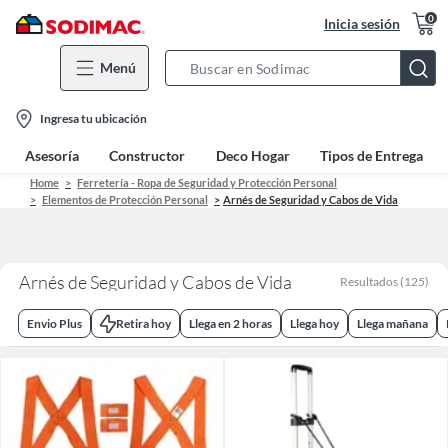
0
Inicia sesión
Menú
Search
Bar
location-
Ingresa tu ubicación
icon
Asesoría
Constructor
Deco Hogar
Tipos de Entrega
Home
Ferretería - Ropa de Seguridad y Protección Personal
Elementos de Protección Personal
Arnés de Seguridad y Cabos de Vida
Arnés de Seguridad y Cabos de Vida
Resultados
(
125
)
Envio Plus
Retira hoy
Llega en 2 horas
Llega hoy
Llega mañana