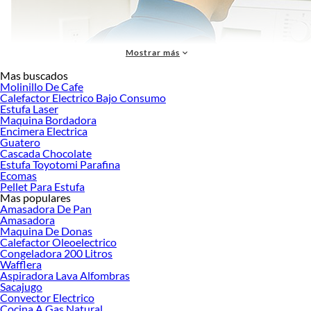
Mostrar más
Mas buscados
Molinillo De Cafe
Calefactor Electrico Bajo Consumo
Estufa Laser
Maquina Bordadora
Encimera Electrica
Guatero
Cascada Chocolate
Estufa Toyotomi Parafina
Ecomas
Pellet Para Estufa
Mas populares
Amasadora De Pan
Amasadora
Puntos clave
Maquina De Donas
Calefactor Oleoelectrico
Un hervidor eléctrico
es un electrodoméstico que calienta agua
Congeladora 200 Litros
rápidamente mediante resistencia eléctrica, con potencias entre 1500W y
Wafflera
2200W.
Aspiradora Lava Alfombras
Sacajugo
Capacidades disponibles:
desde 1.5L hasta 2.8L en modelos tradicionales,
Convector Electrico
y hasta 5L en termo hervidores.
Cocina A Gas Natural
Diferencia principal:
el hervidor tradicional solo hierve; el termo hervidor