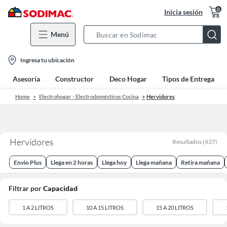
0
Inicia sesión
Menú
Search
Bar
location-
Ingresa tu ubicación
icon
Asesoría
Constructor
Deco Hogar
Tipos de Entrega
Home
Electrohogar - Electrodomésticos Cocina
Hervidores
Hervidores
Resultados
(
437
)
Envio Plus
Llega en 2 horas
Llega hoy
Llega mañana
Retira mañana
Filtrar por
Capacidad
1 A 2 LITROS
10 A 15 LITROS
15 A 20 LITROS