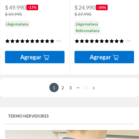
$ 49.990
$ 24.990
-17%
-34%
$ 59.990
$ 37.990
Llega mañana
Llega mañana
Retira mañana
(44)
(54)
Agregar
Agregar
...
1
2
3
10
TERMO HERVIDORES