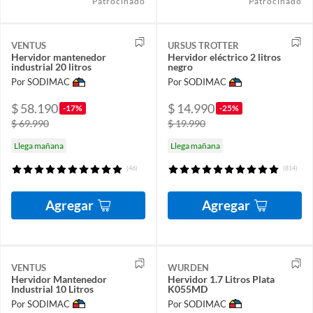
Patrocinado
Patrocinado
VENTUS
URSUS TROTTER
Hervidor mantenedor
Hervidor eléctrico 2 litros
industrial 20 litros
negro
Por SODIMAC
Por SODIMAC
$ 58.190
$ 14.990
-17%
-25%
$ 69.990
$ 19.990
Llega mañana
Llega mañana
(46)
(814)
Agregar
Agregar
VENTUS
WURDEN
Hervidor Mantenedor
Hervidor 1.7 Litros Plata
Industrial 10 Litros
K055MD
Por SODIMAC
Por SODIMAC