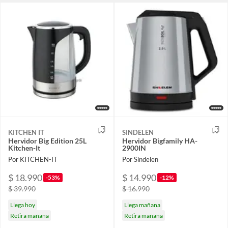
KITCHEN IT
SINDELEN
Hervidor Big Edition 25L
Hervidor Bigfamily HA-
Kitchen-It
2900IN
Por KITCHEN-IT
Por Sindelen
$ 18.990
$ 14.990
-53%
-12%
$ 39.990
$ 16.990
Llega hoy
Llega mañana
Retira mañana
Retira mañana