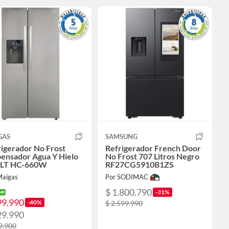
GAS
SAMSUNG
igerador No Frost
Refrigerador French Door
pensador Agua Y Hielo
No Frost 707 Litros Negro
 LT HC-660W
RF27CG5910B1ZS
Maigas
Por SODIMAC
$ 1.800.790
-31%
99.990
-40%
$ 2.599.990
29.990
9.900