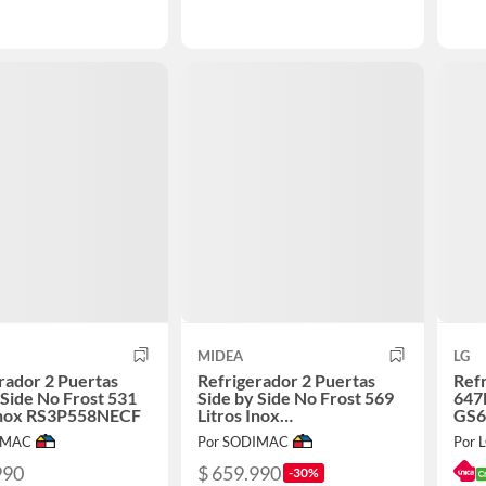
MIDEA
LG
rador 2 Puertas
Refrigerador 2 Puertas
Refr
 Side No Frost 531
Side by Side No Frost 569
647
 Inox RS3P558NECF
Litros Inox
GS6
MDRS761FGEDX
IMAC
Por SODIMAC
990
$ 659.990
-30%