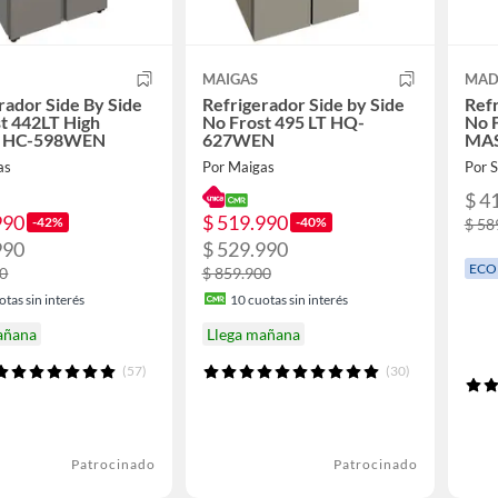
MAIGAS
MAD
rador Side By Side
Refrigerador Side by Side
Refr
t 442LT High
No Frost 495 LT HQ-
No F
g HC-598WEN
627WEN
MA
as
Por Maigas
Por
$ 4
990
$ 519.990
-42%
-40%
$ 58
990
$ 529.990
ECO
00
$ 859.900
tas sin interés
10
cuotas sin interés
añana
Llega mañana
(57)
(30)
Patrocinado
Patrocinado