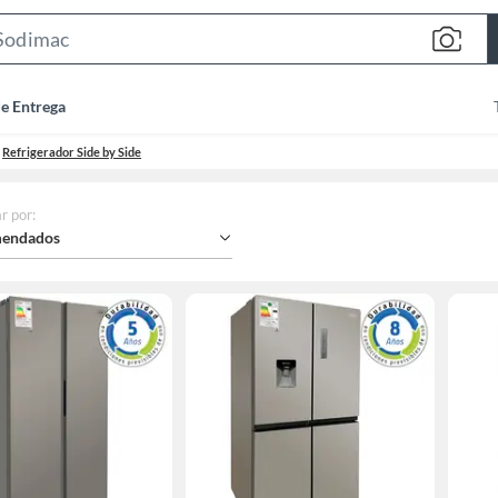
Search
Bar
de Entrega
Refrigerador Side by Side
r por
:
endados