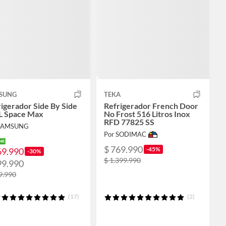
SUNG
TEKA
igerador Side By Side
Refrigerador French Door
L Space Max
No Frost 516 Litros Inox
RFD 77825 SS
 SAMSUNG
Por SODIMAC
$ 769.990
-45%
69.990
-30%
$ 1.399.990
99.990
9.990
(17)
(2)