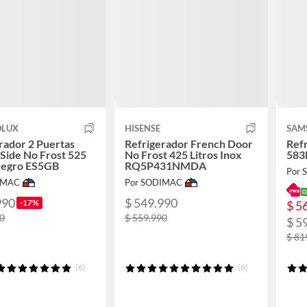
OLUX
HISENSE
SAM
rador 2 Puertas
Refrigerador French Door
Refr
 Side No Frost 525
No Frost 425 Litros Inox
583
 Negro ES5GB
RQ5P431NMDA
Por
IMAC
Por SODIMAC
990
$ 549.990
-17%
$ 5
90
$ 559.990
$ 5
$ 81
(6)
(6)