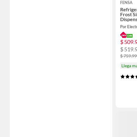
FENSA
Refrige
Frost S
Dispen
SFX530
Por Elect
$ 509.
$ 519.
$ 759.9
Llega m