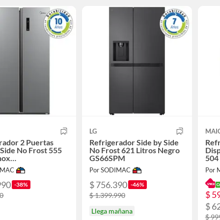
LG
MAI
rador 2 Puertas
Refrigerador Side by Side
Refr
 Side No Frost 555
No Frost 621 Litros Negro
Dis
Inox
GS66SPM
504
10FGE50IN
IMAC
Por SODIMAC
Por 
990
$ 756.390
-38%
-46%
$ 5
90
$ 1.399.990
$ 6
Llega mañana
$ 99