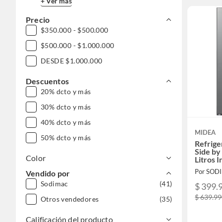
+ Ver más
Precio
$350.000 - $500.000
$500.000 - $1.000.000
DESDE $1.000.000
Descuentos
20% dcto y más
30% dcto y más
40% dcto y más
MIDEA
50% dcto y más
Refrige
Side by
Color
Litros 
MDRS7
Por SOD
Vendido por
Sodimac
(41)
$ 399.
$ 639.9
Otros vendedores
(35)
Calificación del producto