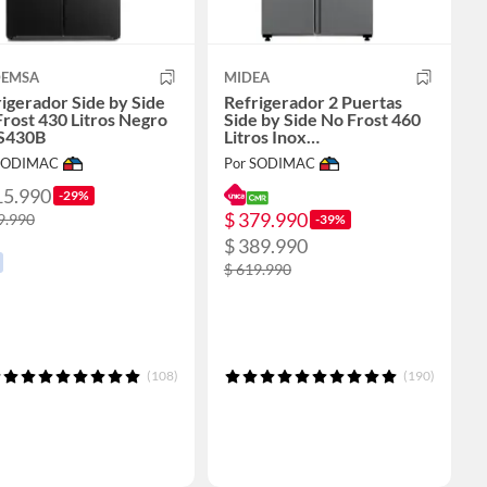
EMSA
MIDEA
igerador Side by Side
Refrigerador 2 Puertas
rost 430 Litros Negro
Side by Side No Frost 460
S430B
Litros Inox
MDRS619FGE50
 SODIMAC
Por SODIMAC
15.990
-29%
$ 379.990
9.990
-39%
$ 389.990
$ 619.990
(108)
(190)