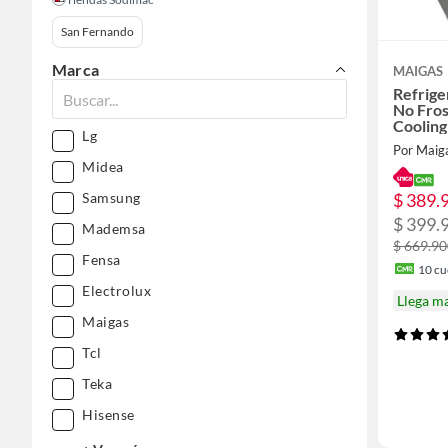
San Fernando
Marca
MAIGAS
Refrige
No Fros
Coolin
Lg
Por Maig
Midea
Samsung
$ 389.
$ 399.
Mademsa
$ 669.9
Fensa
10
cuo
Electrolux
Llega m
Maigas
Tcl
Teka
Hisense