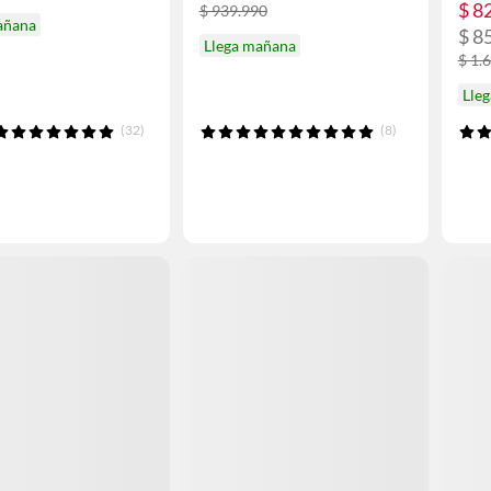
$ 8
$ 939.990
añana
$ 8
Llega mañana
$ 1.
Lle
(32)
(8)