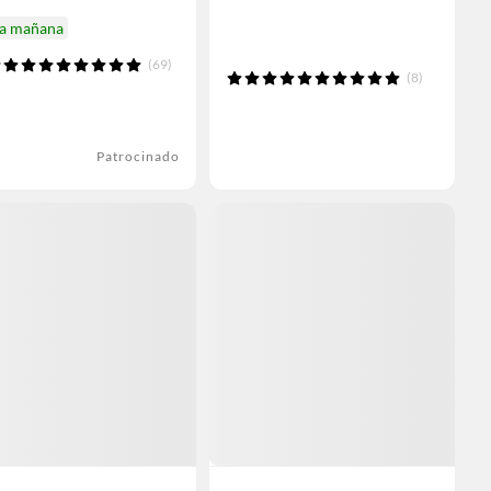
ga mañana
(69)
(8)
Patrocinado