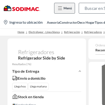
Menú
location-
Ingresa tu ubicación
Asesoría
Constructor
Deco Hogar
Tipos 
icon
Home
Electrohogar - Línea blanca
Refrigeración
Refrigeradores
Ordena
Recom
Refrigeradores
Refrigerador Side by Side
Resultados
(
76
)
Tipo de Entrega
Envío a domicilio
Llega hoy
Llega mañana
Stock en tienda
Tiendas Sodimac