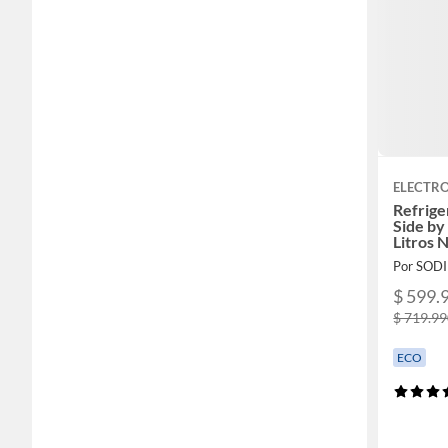
ELECTR
Refrige
Side by
Litros
Por SOD
$ 599.
$ 719.9
ECO