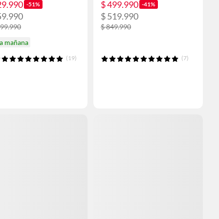
29.990
$ 499.990
-51%
-41%
59.990
$ 519.990
699.990
$ 849.990
ga mañana
(19)
(7)