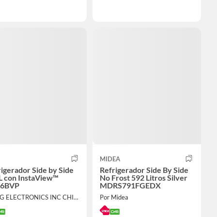
MIDEA
igerador Side by Side
Refrigerador Side By Side
L con InstaView™
No Frost 592 Litros Silver
6BVP
MDRS791FGEDX
Por LG ELECTRONICS INC CHILE LIMITADA
Por Midea