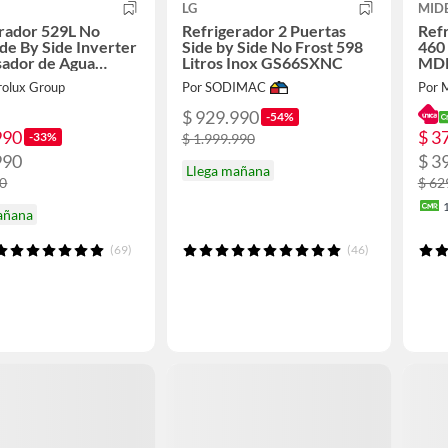
LG
MID
rador 529L No
Refrigerador 2 Puertas
Refr
ide By Side Inverter
Side by Side No Frost 598
460 
sador de Agua
Litros Inox GS66SXNC
MDR
B Negro
rolux Group
Por SODIMAC
Por 
$ 929.990
-54%
990
$ 3
-33%
$ 1.999.990
990
$ 3
Llega mañana
90
$ 62
añana
(69)
(46)