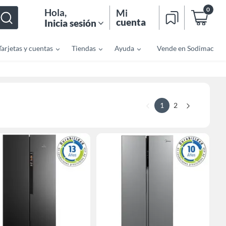
0
Hola
,
Mi
cuenta
Inicia sesión
Tarjetas y cuentas
Tiendas
Ayuda
Vende en Sodimac
1
2