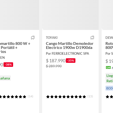
TOYAKI
DEW
omartillo 800 W +
Cango Martillo Demoledor
Roto
 Portátil +
Electrico 1900w D1900da
800
rios
Por FERROELECTRONIC SPA
Por
NEN
$ 187.990
$ 1
-35%
90
-38%
$ 289.990
Lle
mañana
Reti
ECO
(14)
(15)