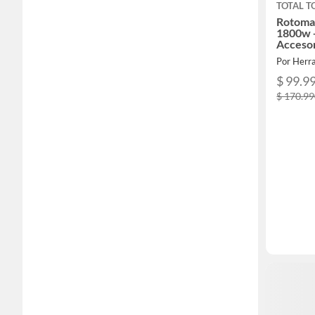
TOTAL T
Rotomar
1800w +
Accesor
$ 99.9
$ 170.9