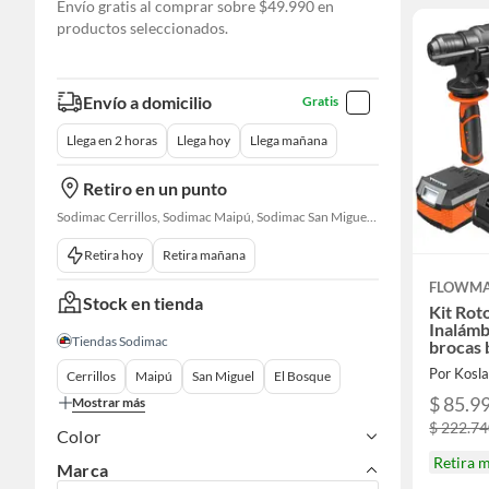
Envío gratis al comprar sobre $49.990 en
productos seleccionados.
Envío a domicilio
Gratis
Llega en 2 horas
Llega hoy
Llega mañana
Retiro en un punto
Sodimac Cerrillos, Sodimac Maipú, Sodimac San Miguel, Sodimac El Bosque, Sodimac San Bernardo, Constructor Cantagallo, Sodimac Talagante, Sodimac San Fernando
Retira hoy
Retira mañana
FLOWM
Stock en tienda
Kit Rot
Inalámb
Tiendas Sodimac
brocas 
Por Kosl
Cerrillos
Maipú
San Miguel
El Bosque
$ 85.9
Mostrar más
$ 222.7
Color
Retira 
Marca