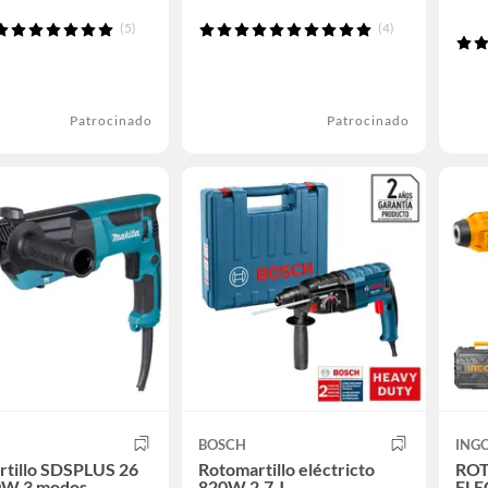
(5)
(4)
Patrocinado
Patrocinado
BOSCH
ING
rtillo SDSPLUS 26
Rotomartillo eléctricto
RO
W 3 modos
820W 2.7 J
ELE