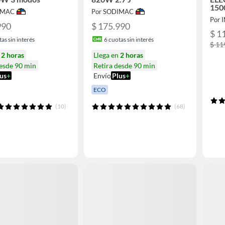
150
IMAC
Por SODIMAC
Por 
990
$ 175.990
$ 1
as sin interés
6
cuotas sin interés
$ 11
n
2 horas
Llega en
2 horas
desde 90 min
Retira desde 90 min
us
+
Envío
Plus
+
ECO
(10)
(68)