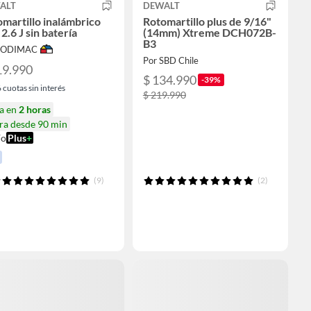
ALT
DEWALT
martillo inalámbrico
Rotomartillo plus de 9/16"
2.6 J sin batería
(14mm) Xtreme DCH072B-
B3
 SODIMAC
Por SBD Chile
19.990
$ 134.990
-39%
6
cuotas sin interés
$ 219.990
ga en
2 horas
ra desde 90 min
ío
Plus
+
(9)
(2)