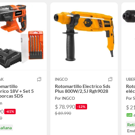
AK
INGCO
UBE
omartillo
Rotomartillo Electrico Sds
Roto
rico 18V + Set 5
Plus 800W/2,5J Rgh9028
eléc
borcas SDS
Por INGCO
Por
an
$ 78.990
$ 2
-12%
90
-61%
$ 89.990
40
Reti
mañana
Env