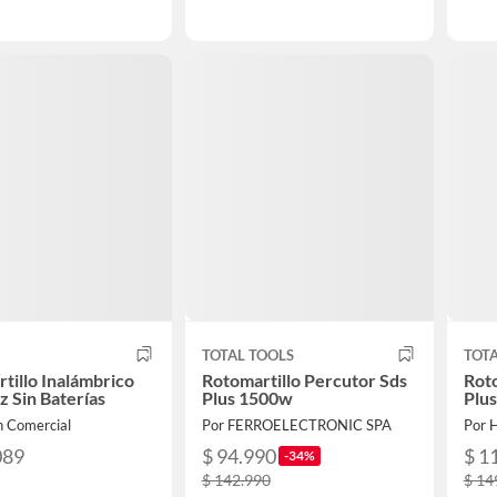
TOTAL TOOLS
TOTA
tillo Inalámbrico
Rotomartillo Percutor Sds
Roto
 Sin Baterías
Plus 1500w
Plus
n Comercial
Por FERROELECTRONIC SPA
089
$ 94.990
$ 1
-34%
$ 142.990
$ 14