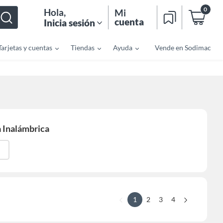
0
Hola
,
Mi
cuenta
Inicia sesión
Tarjetas y cuentas
Tiendas
Ayuda
Vende en Sodimac
 Inalámbrica
1
2
3
4