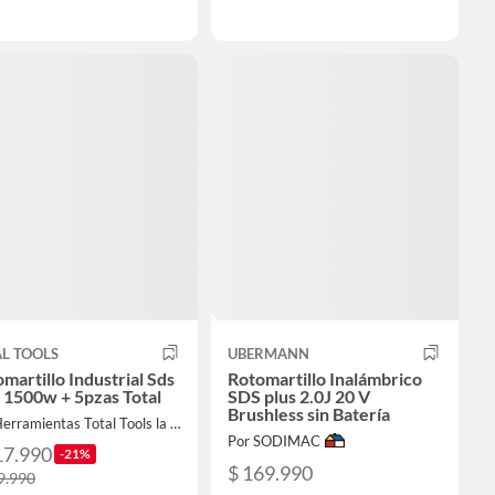
L TOOLS
UBERMANN
martillo Industrial Sds
Rotomartillo Inalámbrico
 1500w + 5pzas Total
SDS plus 2.0J 20 V
Brushless sin Batería
Por Herramientas Total Tools la Nueva
Por SODIMAC
17.990
-21%
$ 169.990
9.990