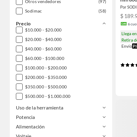
Otros vendedores
(97)
Por SOD
Sodimac
(58)
$ 189.
Precio
6
cuot
$10.000 - $20.000
Llega e
$20.000 - $40.000
Retira 
Envío
Pl
$40.000 - $60.000
$60.000 - $100.000
$100.000 - $200.000
$200.000 - $350.000
$350.000 - $500.000
$500.000 - $1.000.000
DESDE $1.000.000
Uso de la herramienta
Potencia
Alimentación
Voltaje