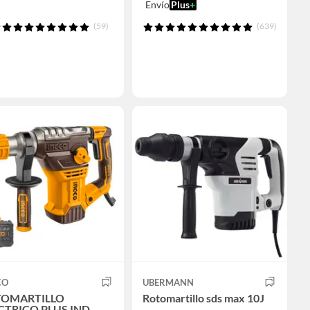
Envío
Plus
+
(59)
(639)
CO
UBERMANN
TOMARTILLO
Rotomartillo sds max 10J
CTRICO PLUS IND