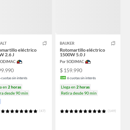
ALT
BAUKER
martillo eléctrico
Rotomartillo eléctrico
W 2.6 J
1500W 5.0 J
 SODIMAC
Por SODIMAC
99.990
$ 159.990
6
cuotas sin interés
6
cuotas sin interés
ga en
2 horas
Llega en
2 horas
ra desde 90 min
Retira desde 90 min
(47)
(149)