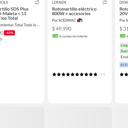
OOLS
LERNEN
DEW
tillo SDS Plus
Rotomartillo eléctrico
Roto
 Maleta + 11
800W + accesorios
20V 
ios Total
Por SODIMAC
Por
Por Herramientas Total Tools la Nueva
$ 49.990
$ 3
90
-42%
6
cuotas sin interés
90
Lle
Reti
Env
ECO
(13)