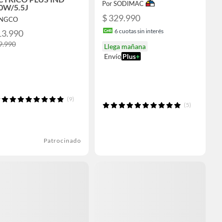
Por SODIMAC
0W/5.5J
$ 329.990
INGCO
6
cuotas sin interés
13.990
9.990
Llega mañana
Envío
Plus
+
(9)
(5)
Patrocinado