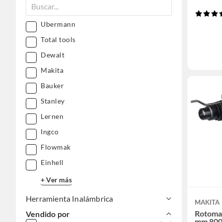
Ubermann
Total tools
Dewalt
Makita
Bauker
Stanley
Lernen
Ingco
Flowmak
Einhell
+ Ver más
Herramienta Inalámbrica
MAKITA
Rotoma
Vendido por
mm 800