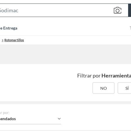
Search
Bar
de Entrega
Rotomartillos
Filtrar por
Herramienta
NO
SÍ
r por
:
endados