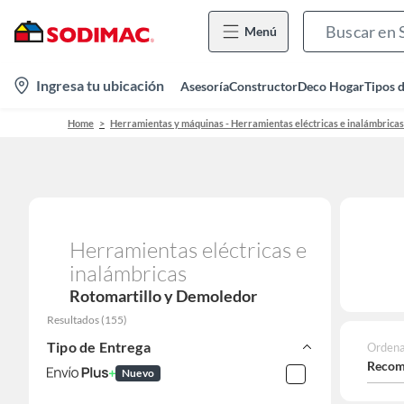
Menú
location-
Ingresa tu ubicación
Asesoría
Constructor
Deco Hogar
Tipos 
icon
Home
Herramientas y máquinas - Herramientas eléctricas e inalámbricas
Herramientas eléctricas e
inalámbricas
Rotomartillo y Demoledor
Resultados
(
155
)
Tipo de Entrega
Ordena
Recom
Nuevo