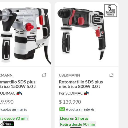
RMANN
UBERMANN
martillo SDS plus
Rotomartillo SDS plus
trico 1500W 5.0 J
eléctrico 800W 3.0 J
 SODIMAC
Por SODIMAC
19.990
$ 139.990
6
cuotas sin interés
6
cuotas sin interés
ra desde 90 min
Llega en
2 horas
ío
Plus
+
Retira desde 90 min