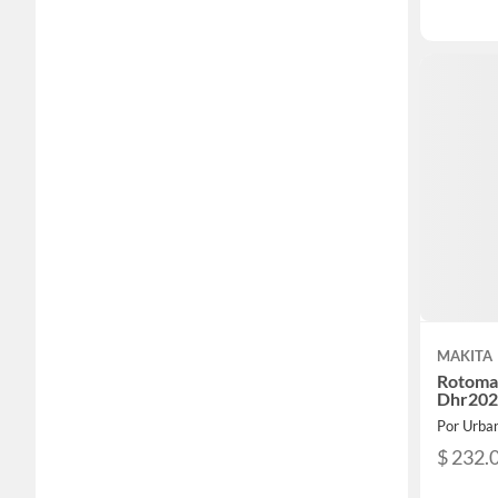
MAKITA
Rotomar
Dhr202z
Por Urba
$ 232.