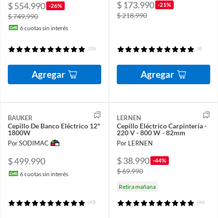
$ 173.990
$ 554.990
-21%
-26%
$ 218.990
$ 749.990
6
cuotas sin interés
(26)
(4)
Agregar
Agregar
BAUKER
LERNEN
Cepillo De Banco Eléctrico 12"
Cepillo Eléctrico Carpintería -
1800W
220 V - 800 W - 82mm
Por SODIMAC
Por LERNEN
$ 38.990
$ 499.990
-44%
$ 69.990
6
cuotas sin interés
Retira mañana
(43)
(46)