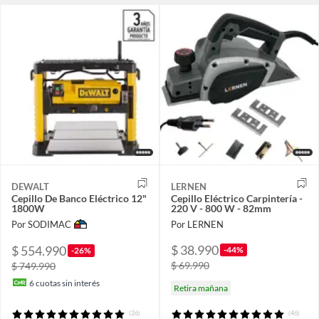
DEWALT
LERNEN
Cepillo De Banco Eléctrico 12"
Cepillo Eléctrico Carpintería -
1800W
220 V - 800 W - 82mm
Por SODIMAC
Por LERNEN
$ 38.990
$ 554.990
-44%
-26%
$ 69.990
$ 749.990
6
cuotas sin interés
Retira mañana
(26)
(46)