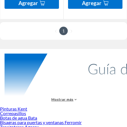
Agregar
Agregar
1
Mostrar más
Más productos con increíbles ofertas:
Pinturas Kent
Correpasillos
Accesorios de herramientas eléctricas
Botas de agua Bata
Dremel y herramientas multipropósito
Bisagras para puertas y ventanas Ferromir
Taladro percutor
Tapagoteras Agorex