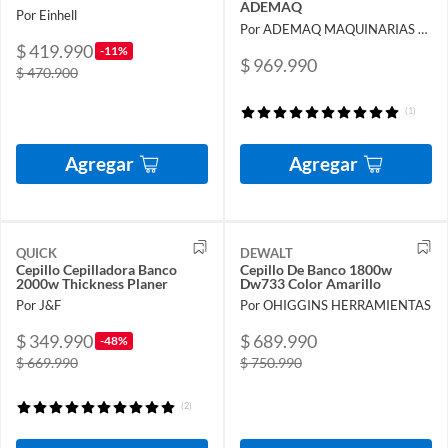
ADEMAQ
Por Einhell
Por ADEMAQ MAQUINARIAS Spa
$ 419.990
-11%
$ 969.990
$ 470.900
(1)
Agregar
Agregar
QUICK
DEWALT
Cepillo Cepilladora Banco
Cepillo De Banco 1800w
2000w Thickness Planer
Dw733 Color Amarillo
Por J&F
Por OHIGGINS HERRAMIENTAS
$ 349.990
$ 689.990
-48%
$ 669.990
$ 750.990
(2)