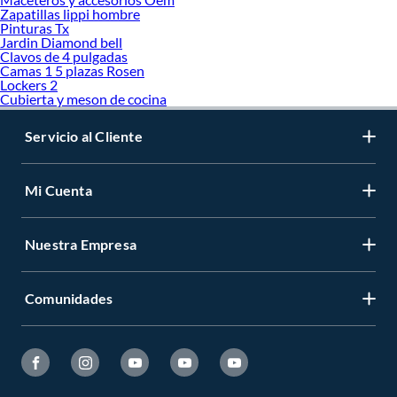
Taladro percutor
Zapatillas lippi hombre
Huincha
Pinturas Tx
Pistola y llave de impacto
Jardin Diamond bell
Clavos de 4 pulgadas
Pistola de clavos
Camas 1 5 plazas Rosen
Lijadora orbital
Lockers 2
Cubierta y meson de cocina
Servicio al Cliente
Mi Cuenta
Nuestra Empresa
Comunidades