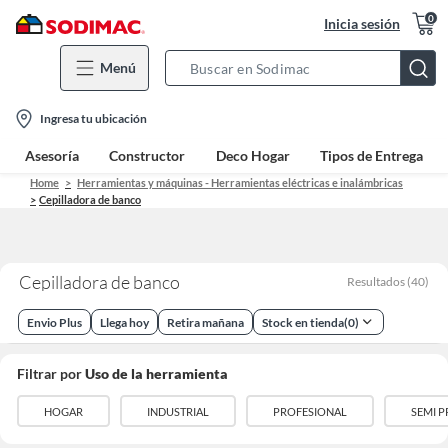
0
Inicia sesión
Menú
Search
Bar
location-
Ingresa tu ubicación
icon
Asesoría
Constructor
Deco Hogar
Tipos de Entrega
Home
Herramientas y máquinas - Herramientas eléctricas e inalámbricas
Cepilladora de banco
Cepilladora de banco
Resultados
(
40
)
Envio Plus
Llega hoy
Retira mañana
Stock en tienda
(
0
)
Filtrar por
Uso de la herramienta
HOGAR
INDUSTRIAL
PROFESIONAL
SEMI 