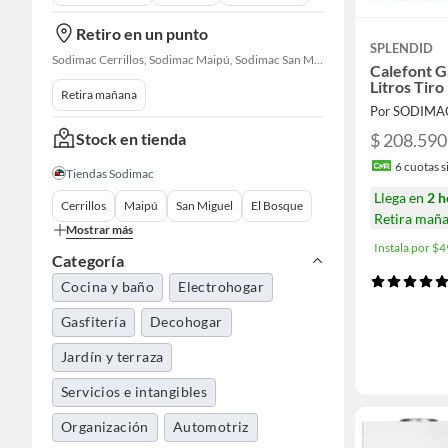
Retiro en un punto
SPLENDID
Sodimac Cerrillos, Sodimac Maipú, Sodimac San Miguel, Sodimac El Bosque, Sodimac San Bernardo, Constructor Cantagallo, Sodimac Talagante, Sodimac San Fernando
Calefont G
Litros Tiro
Retira mañana
Por SODIMA
Stock en tienda
$ 208.590
6
cuotas si
Tiendas Sodimac
Llega en
2 h
Cerrillos
Maipú
San Miguel
El Bosque
Retira mañ
Mostrar más
Instala por 
Categoría
Cocina y baño
Electrohogar
Gasfitería
Decohogar
Jardín y terraza
Servicios e intangibles
Organización
Automotriz