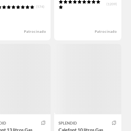
(1209)
(574)
Patrocinado
Patrocinado
DID
SPLENDID
nt 13 litros Gas
Calefont 10 litros Gas