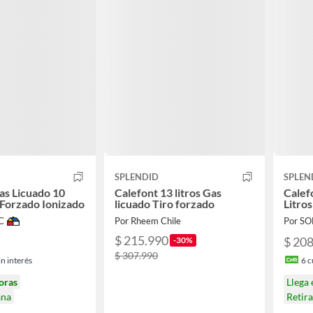
SPLENDID
SPLEN
as Licuado 10
Calefont 13 litros Gas
Calef
o Forzado Ionizado
licuado Tiro forzado
Litros
C
Por Rheem Chile
Por S
$ 215.990
$ 20
-30%
$ 307.990
n interés
6
c
oras
Llega
ana
Retir