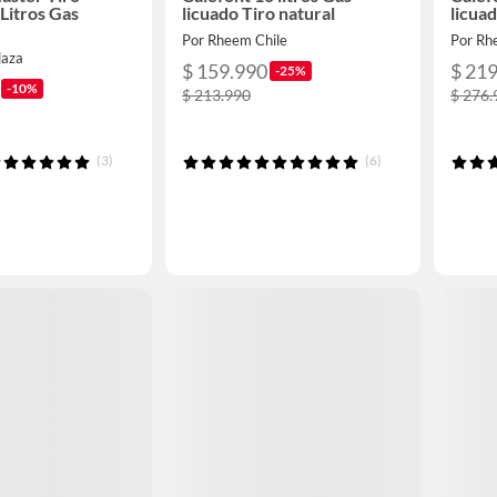
 Litros Gas
licuado Tiro natural
licuad
Por Rheem Chile
Por Rh
laza
$ 159.990
$ 21
-25%
-10%
$ 213.990
$ 276.
(3)
(6)