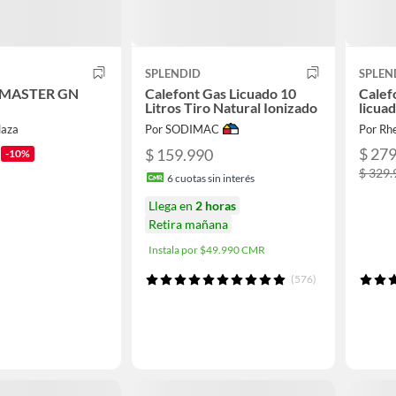
SPLENDID
SPLEN
 MASTER GN
Calefont Gas Licuado 10
Calefo
Litros Tiro Natural Ionizado
licua
laza
Por SODIMAC
Por Rh
$ 27
$ 159.990
-10%
$ 329.
6
cuotas sin interés
Llega en
2 horas
Retira mañana
Instala por $49.990 CMR
(576)