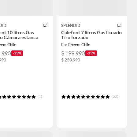
DID
SPLENDID
nt 10 litros Gas
Calefont 7 litros Gas licuado
do Cámara estanca
Tiro forzado
eem Chile
Por Rheem Chile
9.990
$ 199.990
-15%
-15%
990
$ 233.990
(1)
(22)