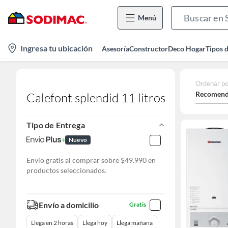
Menú
location-
Ingresa tu ubicación
Asesoría
Constructor
Deco Hogar
Tipos 
icon
Ordenar po
Recomend
Calefont splendid 11 litros
Tipo de Entrega
Nuevo
Envío gratis al comprar sobre $49.990 en
productos seleccionados.
Envío a domicilio
Gratis
Llega en 2 horas
Llega hoy
Llega mañana