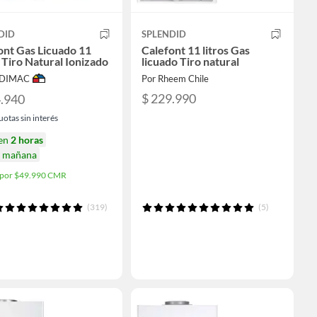
DID
SPLENDID
ont Gas Licuado 11
Calefont 11 litros Gas
 Tiro Natural Ionizado
licuado Tiro natural
ODIMAC
Por Rheem Chile
$ 229.990
4.940
uotas sin interés
 en
2 horas
a mañana
a por $49.990 CMR
(319)
(5)