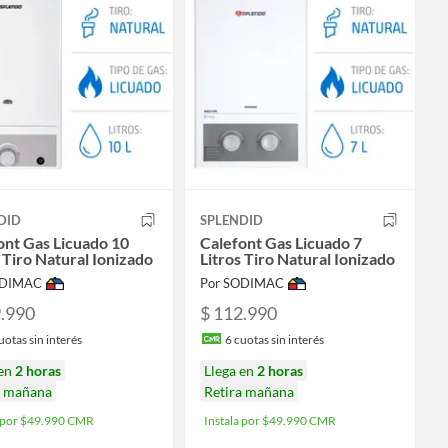
DID
SPLENDID
ont Gas Licuado 10
Calefont Gas Licuado 7
 Tiro Natural Ionizado
Litros Tiro Natural Ionizado
ODIMAC
Por SODIMAC
9.990
$ 112.990
uotas sin interés
6
cuotas sin interés
 en
2 horas
Llega en
2 horas
a mañana
Retira mañana
a por $49.990 CMR
Instala por $49.990 CMR