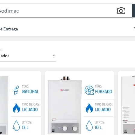
Search
Bar
de Entrega
r
:
ados