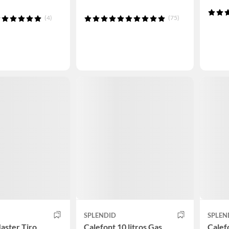
(4)
(75)
SPLENDID
SPLEN
aster Tiro
Calefont 10 litros Gas
Calefo