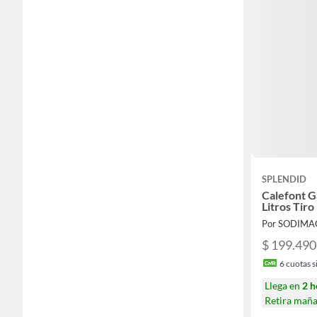
SPLENDID
Calefont G
Litros Tir
Por SODIMA
$ 199.490
6
cuotas si
Llega en
2 h
Retira mañ