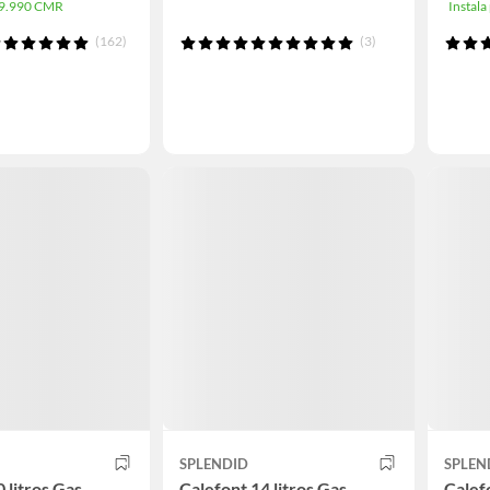
$49.990 CMR
Instal
(162)
(3)
SPLENDID
SPLEN
 litros Gas
Calefont 14 litros Gas
Calefo