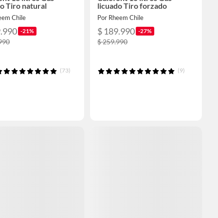
o Tiro natural
licuado Tiro forzado
eem Chile
Por Rheem Chile
9.990
$ 189.990
-21%
-27%
990
$ 259.990
(73)
(9)