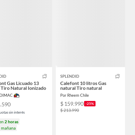
DID
SPLENDID
ont Gas Licuado 13
Calefont 10 litros Gas
 Tiro Natural Ionizado
natural Tiro natural
ODIMAC
Por Rheem Chile
$ 159.990
8.590
-25%
$ 213.990
uotas sin interés
 en
2 horas
a mañana