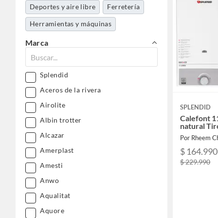
Deportes y aire libre
Ferretería
Herramientas y máquinas
Aseo y limpieza
Construcción
Marca
Muebles
Niños y juguetería
Splendid
Aceros de la rivera
Airolite
SPLENDID
Calefont 11
Albin trotter
natural Tir
Alcazar
Por Rheem Ch
Amerplast
$ 164.990
$ 229.990
Amesti
Anwo
Aqualitat
Aquore