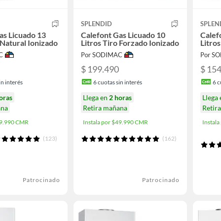
SPLENDID
SPLEN
as Licuado 13
Calefont Gas Licuado 10
Calef
 Natural Ionizado
Litros Tiro Forzado Ionizado
Litros
C
Por SODIMAC
Por S
$ 199.490
$ 15
n interés
6
cuotas sin interés
6
c
oras
Llega en
2 horas
Llega
ana
Retira mañana
Retir
$49.990 CMR
Instala por $49.990 CMR
Instal
(123)
(162)
Patrocinado
Patrocinado