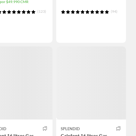
a por $49.990 CMR
(123)
(94)
DID
SPLENDID
nt 16 litros Gas
Calefont 16 litros Gas