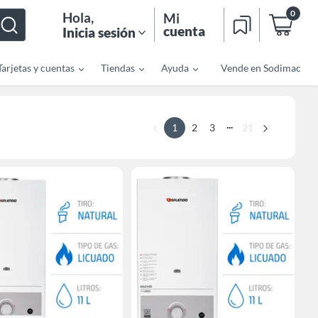
0
Hola
,
Mi
cuenta
Inicia sesión
Tarjetas y cuentas
Tiendas
Ayuda
Vende en Sodimac
...
1
2
3
21