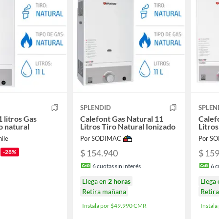
SPLENDID
SPLEN
 litros Gas
Calefont Gas Natural 11
Calef
o natural
Litros Tiro Natural Ionizado
Litros
ile
Por SODIMAC
Por S
$ 154.940
$ 15
-28%
6
cuotas sin interés
6
c
Llega en
2 horas
Llega
Retira mañana
Retir
Instala por $49.990 CMR
Instal