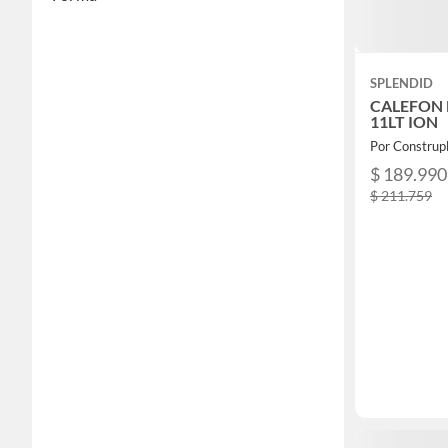
SPLENDID
CALEFON
11LT ION
Por Construp
$ 189.990
$ 211.759