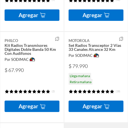
Agregar
Agregar
PHILCO
MOTOROLA
Kit Radios Transmisores
Set Radios Transceptor 2 Vías
Digitales Doble Banda 50 Km
33 Canales Alcance 32 Km
Con Audífonos
Por SODIMAC
Por SODIMAC
$ 79.990
$ 67.990
Llega mañana
Retira mañana
(2)
(18)
Agregar
Agregar