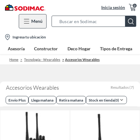
0
Inicia sesión
Menú
Search
Bar
location-
Ingresa tu ubicación
icon
Asesoría
Constructor
Deco Hogar
Tipos de Entrega
Home
Tecnología - Wearables
Accesorios Wearables
Accesorios Wearables
Resultados
(
7
)
Envio Plus
Llega mañana
Retira mañana
Stock en tienda
(
0
)