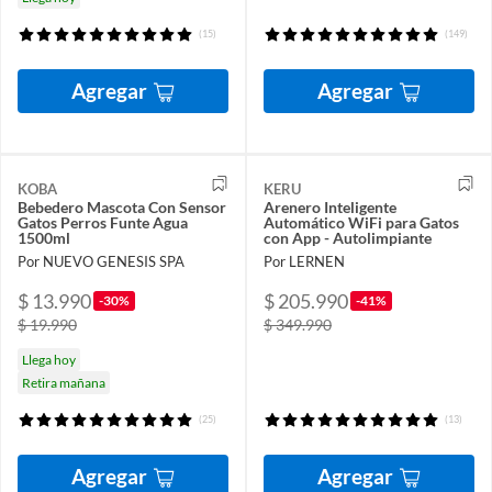
(15)
(149)
Agregar
Agregar
KOBA
KERU
Bebedero Mascota Con Sensor
Arenero Inteligente
Gatos Perros Funte Agua
Automático WiFi para Gatos
1500ml
con App - Autolimpiante
Por NUEVO GENESIS SPA
Por LERNEN
$ 13.990
$ 205.990
-30%
-41%
$ 19.990
$ 349.990
Llega hoy
Retira mañana
(25)
(13)
Agregar
Agregar