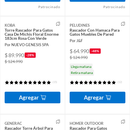
Patrocinado
Patrocinado
KOBA
PELUDINES
Torre Rascador Para Gatos
Rascador Con Hamaca Para
Casa De Michis Floral Enorme
Gatos Muebles De Pared
183cm Rosa Con Verde
Por J&F
Por NUEVO GENESIS SPA
$ 64.990
-48%
$ 89.990
-28%
$ 124.990
$ 124.990
Llega mañana
Retira mañana
(15)
(12)
Agregar
Agregar
GENERAC
HOMER OUTDOOR
Rascador Torre Árbol Para
Rascador Para Gatos