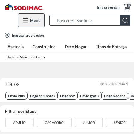
0
Inicia sesión
Menú
Search
Bar
location-
Ingresa tu ubicación
icon
Asesoría
Constructor
Deco Hogar
Tipos de Entrega
Home
Mascotas - Gatos
Gatos
Resultados
(
4087
)
Envio Plus
Llega en 2 horas
Llega hoy
Envío gratis
Llega mañana
R
Filtrar por
Etapa
ADULTO
CACHORRO
JUNIOR
SENIOR