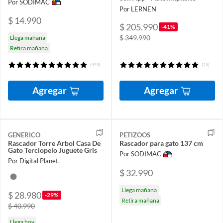
Por SODIMAC
Por LERNEN
$ 14.990
$ 205.990
-41%
$ 349.990
Llega mañana
Retira mañana
(443)
(13)
Agregar
Agregar
GENERICO
PETIZOOS
Rascador Torre Arbol Casa De
Rascador para gato 137 cm
Gato Terciopelo Juguete Gris
Por SODIMAC
Por Digital Planet.
$ 32.990
Llega mañana
$ 28.980
-29%
Retira mañana
$ 40.990
Llega hoy