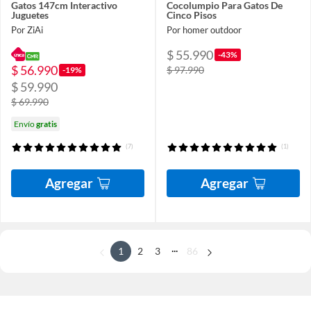
Gatos 147cm Interactivo
Cocolumpio Para Gatos De
Juguetes
Cinco Pisos
Por ZiAi
Por homer outdoor
$ 55.990
-43%
$ 56.990
$ 97.990
-19%
$ 59.990
$ 69.990
Envío
gratis
(7)
(1)
Agregar
Agregar
...
1
2
3
86