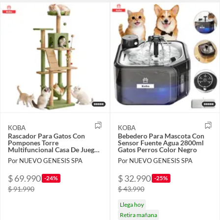
KOBA
KOBA
Rascador Para Gatos Con
Bebedero Para Mascota Con
Pompones Torre
Sensor Fuente Agua 2800ml
Multifuncional Casa De Juego
Gatos Perros Color Negro
Para Michis Grande 162cm
Por NUEVO GENESIS SPA
Por NUEVO GENESIS SPA
$ 69.990
$ 32.990
-24%
-25%
$ 91.990
$ 43.990
Llega hoy
Retira mañana