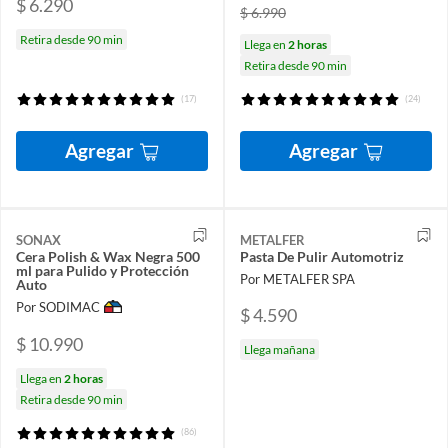
$ 6.290
$ 6.990
Retira desde 90 min
Llega en
2 horas
Retira desde 90 min
(17)
(24)
Agregar
Agregar
SONAX
METALFER
Cera Polish & Wax Negra 500
Pasta De Pulir Automotriz
ml para Pulido y Protección
Por METALFER SPA
Auto
Por SODIMAC
$ 4.590
$ 10.990
Llega mañana
Llega en
2 horas
Retira desde 90 min
(86)