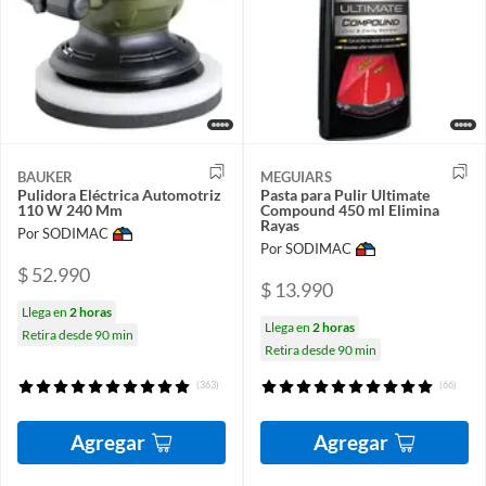
BAUKER
MEGUIARS
Pulidora Eléctrica Automotriz
Pasta para Pulir Ultimate
110 W 240 Mm
Compound 450 ml Elimina
Rayas
Por SODIMAC
Por SODIMAC
$ 52.990
$ 13.990
Llega en
2 horas
Llega en
2 horas
Retira desde 90 min
Retira desde 90 min
(363)
(66)
Agregar
Agregar