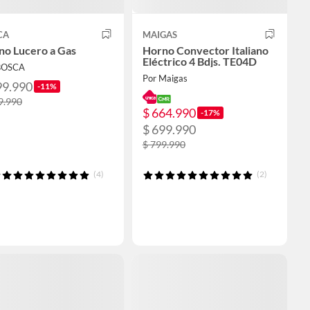
CA
MAIGAS
no Lucero a Gas
Horno Convector Italiano
Eléctrico 4 Bdjs. TE04D
BOSCA
Por Maigas
99.990
-11%
9.990
$ 664.990
-17%
$ 699.990
$ 799.990
(4)
(2)