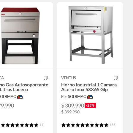
CA
VENTUS
no Gas Autosoportante
Horno Industrial 1 Camara
Litros Lucero
Acero Inox 58X65 Glp
 SODIMAC
Por SODIMAC
79.990
$ 309.990
-23%
$ 399.990
(1)
(38)