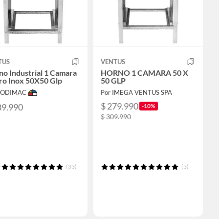
TUS
VENTUS
o Industrial 1 Camara
HORNO 1 CAMARA 50 X
ro Inox 50X50 Glp
50 GLP
 SODIMAC
Por IMEGA VENTUS SPA
$ 279.990
89.990
-10%
$ 309.990
(33)
(3)