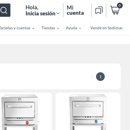
0
Hola
,
Mi
cuenta
Inicia sesión
Tarjetas y cuentas
Tiendas
Ayuda
Vende en Sodimac
1