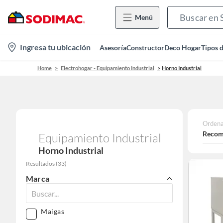
Menú
location-
Ingresa tu ubicación
Asesoría
Constructor
Deco Hogar
Tipos 
icon
Home
Electrohogar - Equipamiento Industrial
Horno Industrial
Ordena
Recom
Equipamiento Industrial
Horno Industrial
Resultados
(
33
)
Marca
Maigas