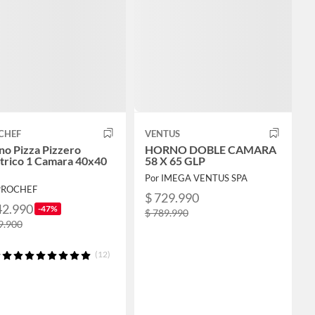
CHEF
VENTUS
no Pizza Pizzero
HORNO DOBLE CAMARA
ctrico 1 Camara 40x40
58 X 65 GLP
Por IMEGA VENTUS SPA
PROCHEF
$ 729.990
42.990
-47%
$ 789.990
9.900
(12)