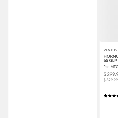
VENTUS
HORNO
65 GLP
Por IME
$ 299.
$ 329.9