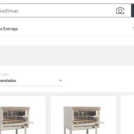
Search
Bar
de Entrega
r por
:
endados