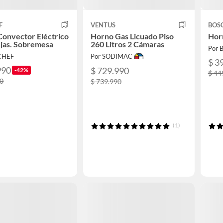
F
VENTUS
BOS
onvector Eléctrico
Horno Gas Licuado Piso
Hor
jas. Sobremesa
260 Litros 2 Cámaras
Por 
CHEF
Por SODIMAC
$ 3
990
$ 729.990
-42%
$ 44
00
$ 739.990
(1)