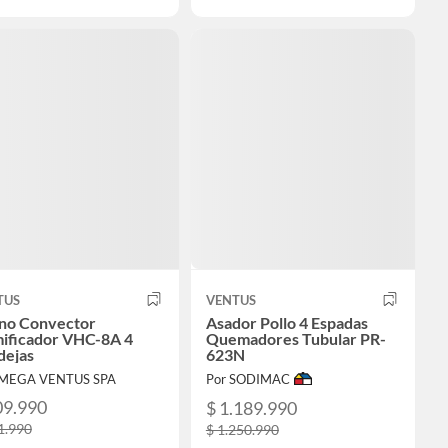
TUS
VENTUS
no Convector
Asador Pollo 4 Espadas
ificador VHC-8A 4
Quemadores Tubular PR-
dejas
623N
IMEGA VENTUS SPA
Por SODIMAC
09.990
$ 1.189.990
1.990
$ 1.250.990