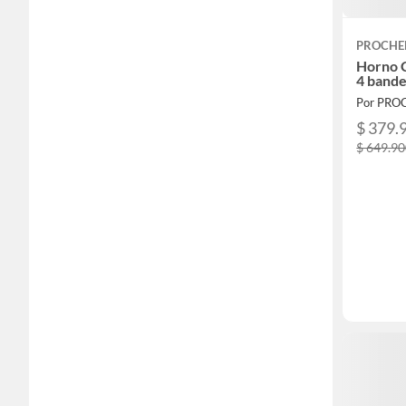
PROCHE
Horno C
4 bande
Por PRO
$ 379.
$ 649.9