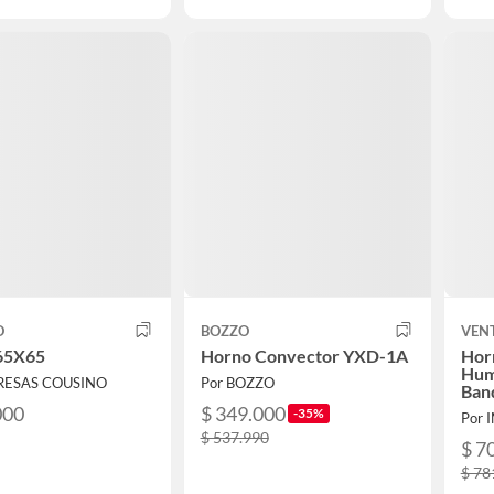
O
BOZZO
VEN
65X65
Horno Convector YXD-1A
Hor
Hum
RESAS COUSINO
Por BOZZO
Ban
000
$ 349.000
-35%
Por 
$ 537.990
$ 7
$ 78