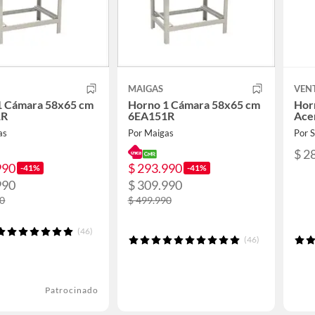
MAIGAS
VEN
1 Cámara 58x65 cm
Horno 1 Cámara 58x65 cm
Horn
1R
6EA151R
Ace
as
Por Maigas
Por
$ 2
990
$ 293.990
-41%
-41%
990
$ 309.990
90
$ 499.990
(46)
(46)
Patrocinado