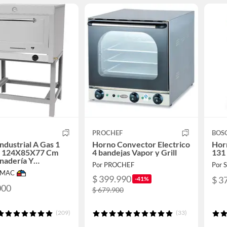
PROCHEF
BOS
ndustrial A Gas 1
Horno Convector Electrico
Hor
 124X85X77 Cm
4 bandejas Vapor y Grill
131 
nadería Y
Por PROCHEF
Por
ría
IMAC
$ 399.990
$ 3
-41%
000
$ 679.900
(209)
(33)