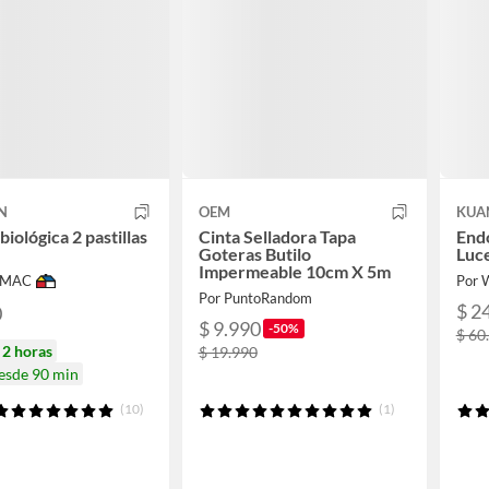
N
OEM
KUA
biológica 2 pastillas
Cinta Selladora Tapa
End
Goteras Butilo
Luc
Impermeable 10cm X 5m
IMAC
Por
Por PuntoRandom
$ 2
0
$ 9.990
-50%
$ 60
n
2 horas
$ 19.990
desde 90 min
(10)
(1)