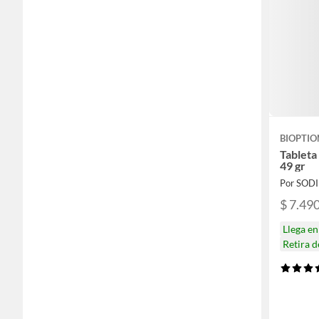
BIOPTIO
Tableta 
49 gr
Por SOD
$ 7.49
Llega e
Retira 