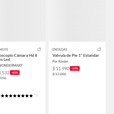
NGYE
ENOLGAS
oscopio Cámara Hd 8
Valvula de Pie 1" Estandar
es Led
Por Koslan
 WONDERMART
$ 11.990
-29%
4.532
-60%
$ 17.000
.990
(1)