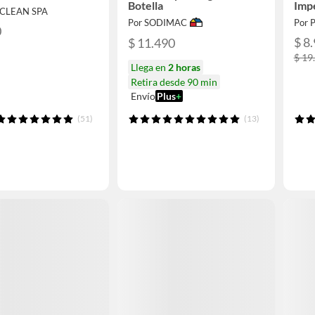
Botella
Imp
A CLEAN SPA
Por SODIMAC
Por 
0
$ 8
$ 11.490
$ 19
Llega en
2 horas
Retira desde 90 min
Envío
Plus
+
(51)
(13)