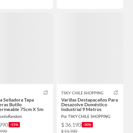
TSKY CHILE SHOPPING
a Selladora Tapa
Varillas Destapacaños Para
ras Butilo
Desazolve Doméstico
ermeable 75cm X 5m
Industrial 9 Metros
PuntoRandom
Por TSKY CHILE SHOPPING
.990
$ 36.190
-55%
-30%
.990
$ 51.700