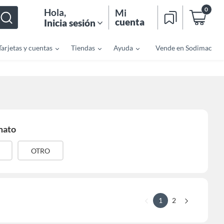
0
Hola
,
Mi
cuenta
Inicia sesión
Tarjetas y cuentas
Tiendas
Ayuda
Vende en Sodimac
mato
OTRO
1
2