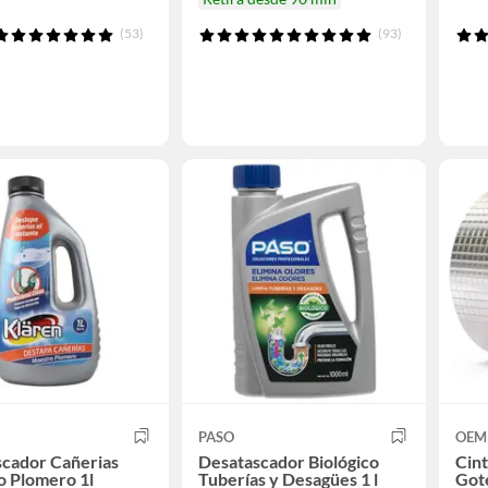
(53)
(93)
PASO
OEM
scador Cañerias
Desatascador Biológico
Cint
o Plomero 1l
Tuberías y Desagües 1 l
Gote