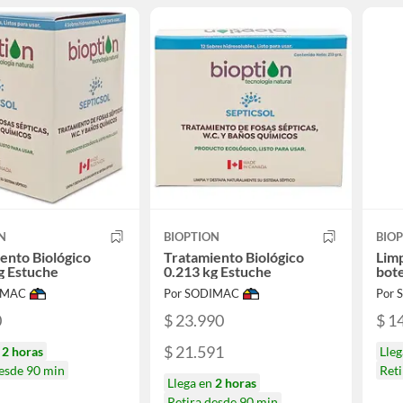
N
BIOPTION
BIO
ento Biológico
Tratamiento Biológico
Limp
g Estuche
0.213 kg Estuche
bote
IMAC
Por SODIMAC
Por
0
$ 23.990
$ 1
$ 21.591
n
2 horas
Lle
desde 90 min
Reti
Llega en
2 horas
Retira desde 90 min