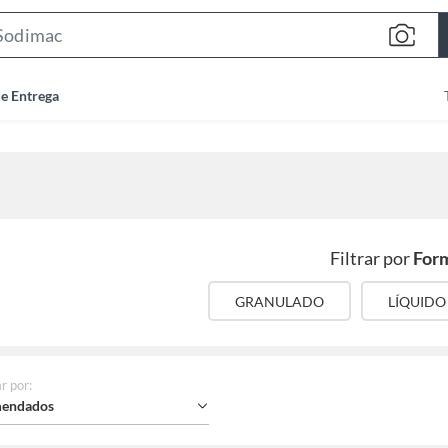
Search
Bar
de Entrega
Filtrar por
For
GRANULADO
LÍQUIDO
r por
:
endados