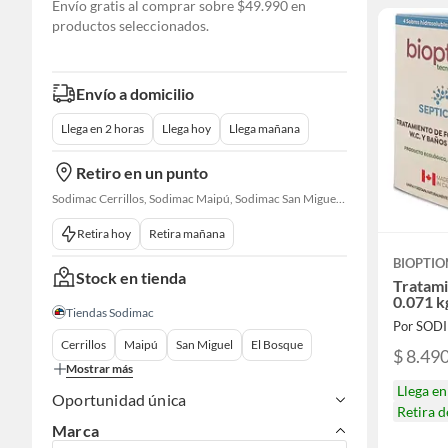
Envío gratis al comprar sobre $49.990 en
productos seleccionados.
Envío a domicilio
Llega en 2 horas
Llega hoy
Llega mañana
Retiro en un punto
Sodimac Cerrillos, Sodimac Maipú, Sodimac San Miguel, Sodimac El Bosque, Sodimac San Bernardo, Constructor Cantagallo, Sodimac Talagante, Sodimac San Fernando
Retira hoy
Retira mañana
BIOPTIO
Stock en tienda
Tratami
0.071 k
Tiendas Sodimac
Por SOD
Cerrillos
Maipú
San Miguel
El Bosque
$ 8.49
Mostrar más
Llega e
Oportunidad única
Retira 
Marca