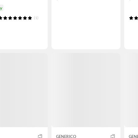
oy
(1)
GENERICO
GEN