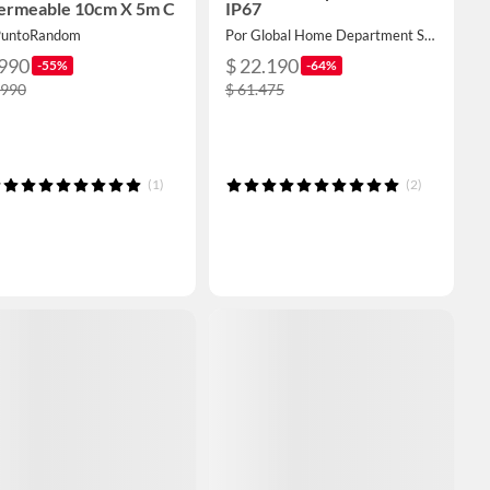
ermeable 10cm X 5m C
IP67
PuntoRandom
Por Global Home Department Store
.990
$ 22.190
-55%
-64%
.990
$ 61.475
(1)
(2)