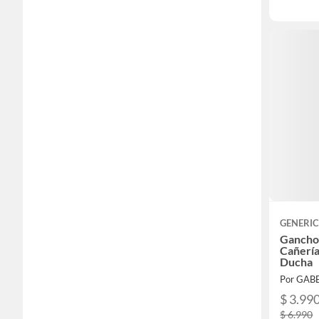
GENERI
Gancho
Cañería
Ducha
Por GAB
$ 3.99
$ 6.990