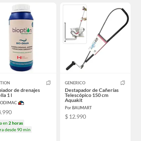
PTION
GENERICO
iador de drenajes
Destapador de Cañerías
lla 1 l
Telescópico 150 cm
Aquakit
 SODIMAC
Por BAUMART
4.990
$ 12.990
ga en
2 horas
ra desde 90 min