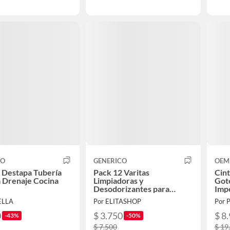
CO
GENERICO
OEM
 Destapa Tubería
Pack 12 Varitas
Cint
 Drenaje Cocina
Limpiadoras y
Gote
Desodorizantes para
Imp
Desagües Libres de
ELLA
Por ELITASHOP
Por 
Obstrucciones Malos
Olores
0
$ 3.750
$ 8
-43%
-50%
$ 7.500
$ 19