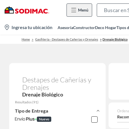
Menú
location-
Ingresa tu ubicación
Asesoría
Constructor
Deco Hogar
Tipos 
icon
Home
Gasfitería - Destapes de Cañerías y Drenajes
Drenaje Biológico
Destapes de Cañerías y
Drenajes
Drenaje Biológico
Resultados
(
91
)
Tipo de Entrega
Ordena
Recom
Nuevo