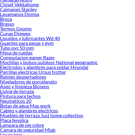
Closet Vekkahome
Caimanes Stanley
Lavamanos Domsa
Broca
Brasso
Termos Gnomo
Cunas Drewex
Liquidos y lubricantes Wd 40
Guantes para pesas y gym
Tubo pvc 50 mm
Mesa de ruedas
Computacion gamer Razer
Mochilas y bolsos outdoor National geographic
Electrodos y alambres para soldar Hyundai
Parrillas electricas Ursus trotter
Relojes despertadores
Niveladores de porcelanato
Aseo y limpieza Biosens
Living de terraza
Pintura para techos
Neumaticos 20
Botas de agua Max work
Cables y alambres electricos
Muebles de terraza Just home collection
Placa fenolica
Lampara de pie cobre
Camara de seguridad Mlab
Llaves torx