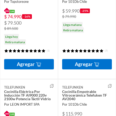
Por Topstoreone
Por 101Db Chile
$ 59.990
-25%
$ 74.990
$ 79.990
-16%
$ 79.500
Llega mañana
$ 89.500
Retira mañana
Llega hoy
Retira mañana
(1)
(7)
Agregar
Agregar
TELEFUNKEN
TELEFUNKEN
Cocinilla Eléctrica Por
Cocinilla Empotrable
Inducción TF AI9000 220v
Vitrocerámica Telefuken TF
2100w Potencia Táctil Vidrio
AV2040
Por LEON IMPORT SPA
Por 101Db Chile
$ 115.990