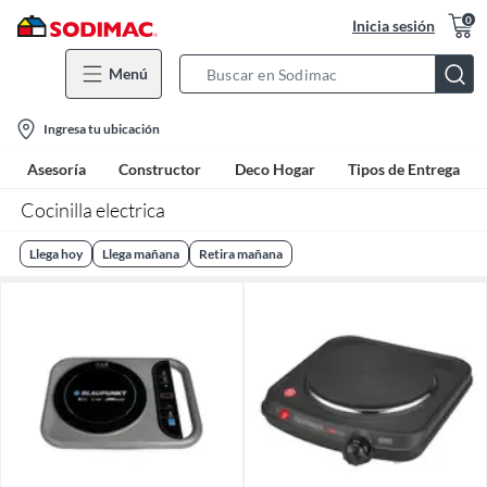
0
Inicia sesión
Menú
Search
Bar
location-
Ingresa tu ubicación
icon
Asesoría
Constructor
Deco Hogar
Tipos de Entrega
Cocinilla electrica
Llega hoy
Llega mañana
Retira mañana