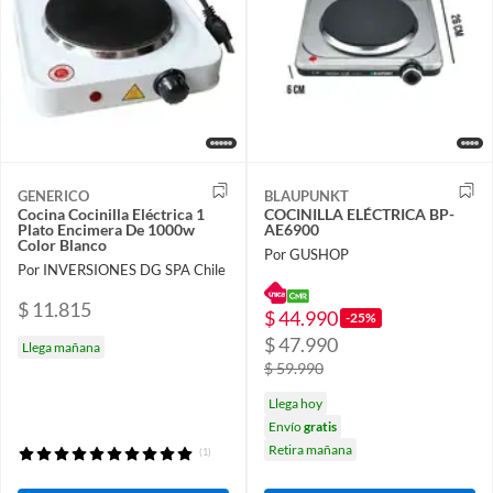
GENERICO
BLAUPUNKT
Cocina Cocinilla Eléctrica 1
COCINILLA ELÉCTRICA BP-
Plato Encimera De 1000w
AE6900
Color Blanco
Por GUSHOP
Por INVERSIONES DG SPA Chile
$ 11.815
$ 44.990
-25%
$ 47.990
Llega mañana
$ 59.990
Llega hoy
Envío
gratis
Retira mañana
(1)