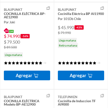
BLAUPUNKT
BLAUPUNKT
COCINILLA ELÉCTRICA BP-
Cocinilla Eléctrica BP AI11900
AE12900
Por 101Db Chile
Por Joki
$ 45.990
-43%
$ 79.990
$ 74.990
-16%
Llega mañana
$ 79.500
Retira mañana
$ 89.500
Llega mañana
(1)
(3)
Agregar
Agregar
BLAUPUNKT
TELEFUNKEN
COCINILLA ELÉCTRICA
Cocinilla de Induccion TF
Modelo BP-AE12900
AI9000