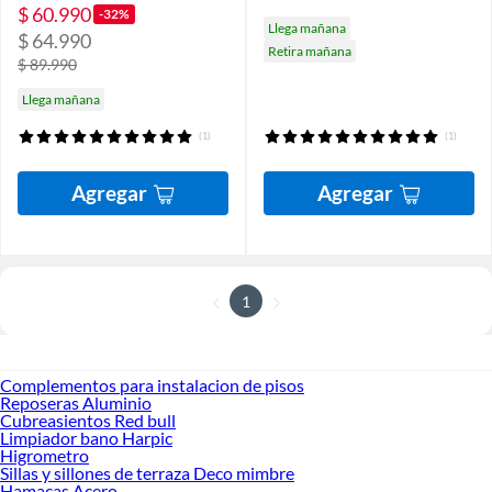
$ 60.990
-32%
Llega mañana
$ 64.990
Retira mañana
$ 89.990
Llega mañana
(1)
(1)
Agregar
Agregar
1
Complementos para instalacion de pisos
Reposeras Aluminio
Cubreasientos Red bull
Limpiador bano Harpic
Higrometro
Sillas y sillones de terraza Deco mimbre
Hamacas Acero