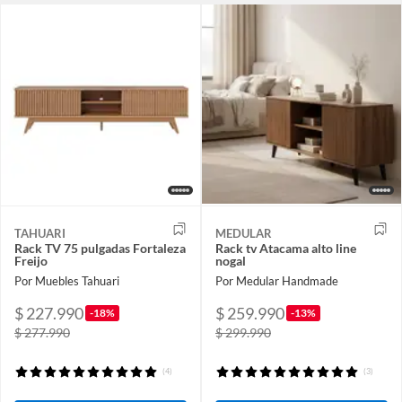
TAHUARI
MEDULAR
Rack TV 75 pulgadas Fortaleza
Rack tv Atacama alto line
Freijo
nogal
Por Muebles Tahuari
Por Medular Handmade
$ 227.990
$ 259.990
-18%
-13%
$ 277.990
$ 299.990
(4)
(3)