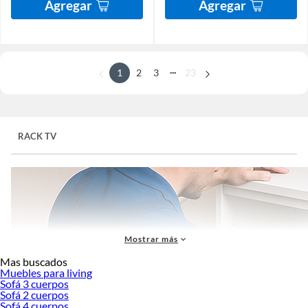
Agregar
Agregar
...
1
2
3
23
RACK TV
Mostrar más
Mas buscados
Muebles para living
Sofá 3 cuerpos
Sofá 2 cuerpos
Sofá 4 cuerpos