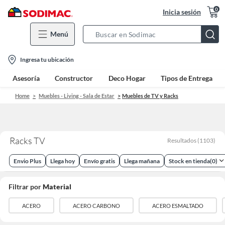
0
Inicia sesión
Menú
Search
Bar
location-
Ingresa tu ubicación
icon
Asesoría
Constructor
Deco Hogar
Tipos de Entrega
Home
Muebles - Living - Sala de Estar
Muebles de TV y Racks
Racks TV
Resultados
(
1103
)
Envio Plus
Llega hoy
Envío gratis
Llega mañana
Stock en tienda
(
0
)
Filtrar por
Material
ACERO
ACERO CARBONO
ACERO ESMALTADO