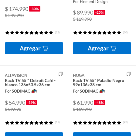
Por Element Design
$ 174.990
-30%
$ 89.990
-25%
$ 249.990
$ 119.990
(12)
(10)
Agregar
Agregar
ALTAVISION
HOGA
Rack TV 55 " Detroit Café -
Rack TV 55" Paladio Negro
blanco 136x53.5x36 cm
59x136x38 cm
Por SODIMAC
Por SODIMAC
$ 54.990
$ 61.990
-39%
-48%
$ 89.990
$ 119.990
(11)
(42)