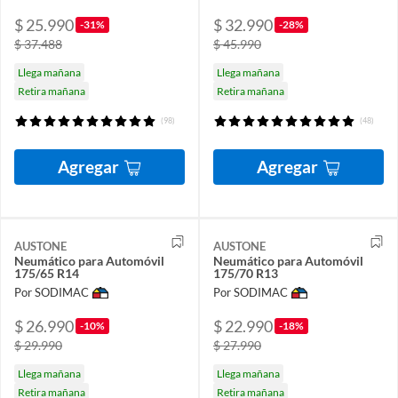
$ 25.990
$ 32.990
-31%
-28%
$ 37.488
$ 45.990
Llega mañana
Llega mañana
Retira mañana
Retira mañana
(98)
(48)
Agregar
Agregar
AUSTONE
AUSTONE
Neumático para Automóvil
Neumático para Automóvil
175/65 R14
175/70 R13
Por SODIMAC
Por SODIMAC
$ 26.990
$ 22.990
-10%
-18%
$ 29.990
$ 27.990
Llega mañana
Llega mañana
Retira mañana
Retira mañana