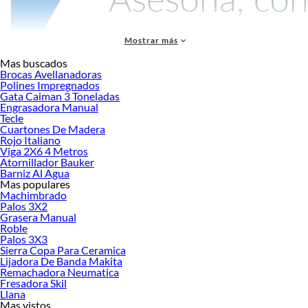
Mostrar más
Mas buscados
Brocas Avellanadoras
Polines Impregnados
Gata Caiman 3 Toneladas
Los neumáticos son componentes esenciales que conectan tu vehículo con la
Engrasadora Manual
carretera, disponibles en múltiples tipos como verano, invierno, todo terreno y 4
Tecle
estaciones, cada uno diseñado para optimizar la seguridad, el rendimiento y la
Cuartones De Madera
comodidad según las condiciones específicas de uso. Elegir el neumático
Rojo Italiano
Viga 2X6 4 Metros
adecuado puede transformar completamente tu experiencia de conducción,
Atornillador Bauker
mejorando desde la adherencia hasta el consumo de combustible. En Sodimac,
Barniz Al Agua
encontrarás una amplia variedad de marcas y opciones respaldadas por
Mas populares
servicios de instalación profesional y el asesoramiento de nuestros expertos,
Machimbrado
Palos 3X2
quienes te guiarán hacia la solución perfecta para tu vehículo y estilo de
Grasera Manual
conducción.
Roble
Características técnicas de los neumáticos
Palos 3X3
Sierra Copa Para Ceramica
Las especificaciones técnicas de un neumático determinan directamente su
Lijadora De Banda Makita
Remachadora Neumatica
compatibilidad, seguridad y rendimiento en tu vehículo. La banda de rodadura
Fresadora Skil
es la parte del neumático que está en contacto directo con la carretera y cuya
Llana
estructura determina la tracción y el agarre. Su diseño incluye surcos y canales
Mas vistos