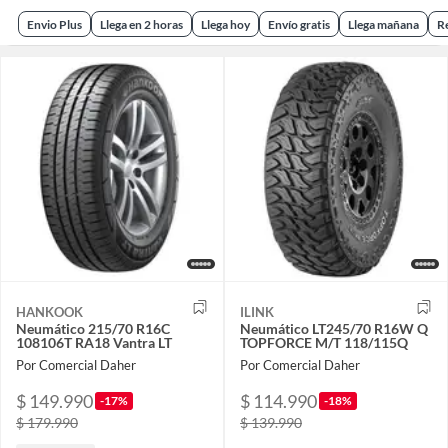
Envio Plus
Llega en 2 horas
Llega hoy
Envío gratis
Llega mañana
R
HANKOOK
ILINK
Neumático 215/70 R16C
Neumático LT245/70 R16W Q
108106T RA18 Vantra LT
TOPFORCE M/T 118/115Q
Por Comercial Daher
Por Comercial Daher
$ 149.990
$ 114.990
-17%
-18%
$ 179.990
$ 139.990