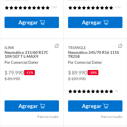
(145)
(176)
Agregar
Agregar
ILINK
TRIANGLE
Neumático 215/60 R17C
Neumático 245/70 R16 111S
109/107 T L-MAX9
TR258
Por Comercial Daher
Por Comercial Daher
$ 79.990
$ 89.990
-11%
-18%
$ 89.990
$ 109.990
(3)
Agregar
Agregar
Patrocinado
Patrocinado