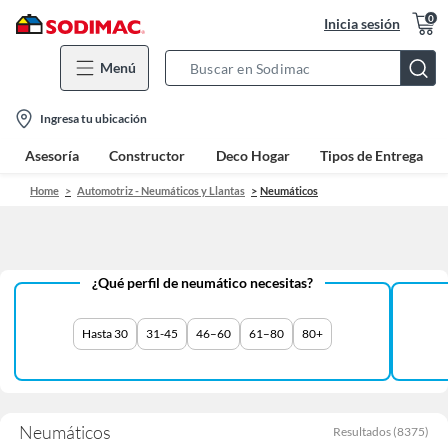
0
Inicia sesión
Menú
Search
Bar
location-
Ingresa tu ubicación
icon
Asesoría
Constructor
Deco Hogar
Tipos de Entrega
Home
Automotriz - Neumáticos y Llantas
Neumáticos
¿Qué perfil de neumático necesitas?
Hasta 30
31-45
46–60
61–80
80+
Neumáticos
Resultados
(
8375
)