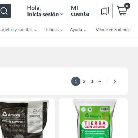
0
Hola
,
Mi
cuenta
Inicia sesión
Tarjetas y cuentas
Tiendas
Ayuda
Vende en Sodimac
...
1
2
3
7