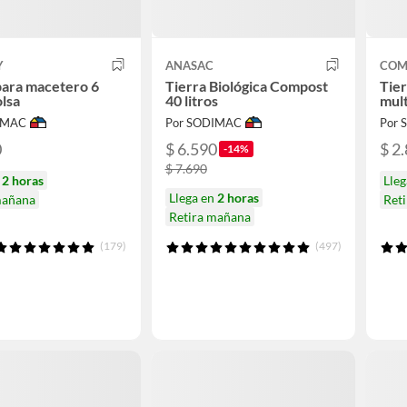
Y
ANASAC
COM
para macetero 6
Tierra Biológica Compost
Tier
olsa
40 litros
mult
IMAC
Por SODIMAC
Por
0
$ 6.590
$ 2
-14%
$ 7.690
n
2 horas
Lle
Llega en
2 horas
mañana
Ret
Retira mañana
(179)
(497)