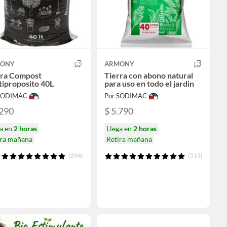
ONY
ARMONY
rra Compost
Tierra con abono natural
iproposito 40L
para uso en todo el jardin
 SODIMAC
Por SODIMAC
.290
$ 5.790
ga en
2 horas
Llega en
2 horas
ira mañana
Retira mañana
(294)
(513)