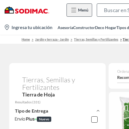
Menú
location-
Ingresa tu ubicación
Asesoría
Constructor
Deco Hogar
Tipos 
icon
Home
Jardín y terraza - Jardín
Tierras, Semillas y Fertilizantes
Tier
Ordena
Recom
Tierras, Semillas y
Fertilizantes
Tierra de Hoja
Resultados
(
331
)
Tipo de Entrega
Nuevo