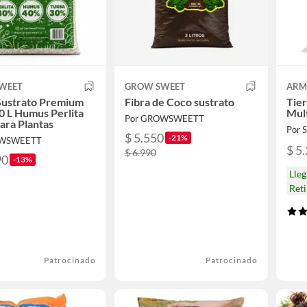
WEET
GROW SWEET
ARM
Sustrato Premium
Fibra de Coco sustrato
Tie
 L Humus Perlita
Mult
Por GROWSWEETT
ara Plantas
Por
$ 5.550
-21%
OWSWEETT
$ 5
$ 6.990
90
-13%
Lle
Ret
Patrocinado
Patrocinado