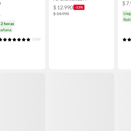
0
$ 7
$ 12.990
-13%
1
Lle
$ 14.990
Ret
n
2 horas
mañana
(326)