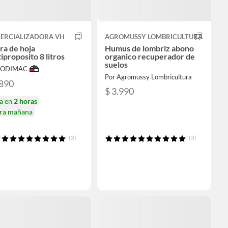
ERCIALIZADORA VH
AGROMUSSY LOMBRICULTURA
ra de hoja
Humus de lombriz abono
iproposito 8 litros
organico recuperador de
suelos
 SODIMAC
Por Agromussy Lombricultura
.890
$ 3.990
ga en
2 horas
ira mañana
(2)
(3)