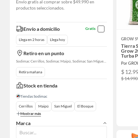
Envío gratis al comprar sobre $49.990 en
productos seleccionados.
Envío a domicilio
Gratis
GROW S
Llega en 2 horas
Llega hoy
Tierra 
Grow 20
Retiro en un punto
Turba P
Sodimac Cerrillos, Sodimac Maipú, Sodimac San Miguel, Sodimac El Bosque, Sodimac San Bernardo, Sodimac Talagante, Sodimac San Fernando
Por GR
$ 12.9
Retira mañana
$ 14.990
Stock en tienda
Tiendas Sodimac
Cerrillos
Maipú
San Miguel
El Bosque
Mostrar más
Marca