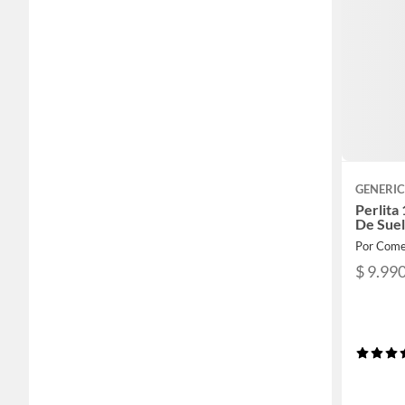
GENERI
Perlita
De Sue
Por Comer
$ 9.99