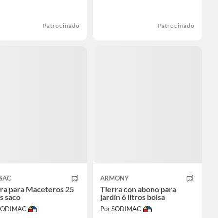
Patrocinado
Patrocinado
SAC
ARMONY
rra para Maceteros 25
Tierra con abono para
os saco
jardín 6 litros bolsa
 SODIMAC
Por SODIMAC