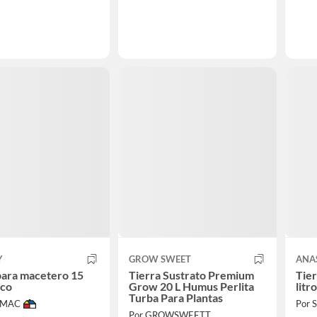
Y
GROW SWEET
ANA
para macetero 15
Tierra Sustrato Premium
Tie
aco
Grow 20 L Humus Perlita
litr
Turba Para Plantas
IMAC
Por
Por GROWSWEETT