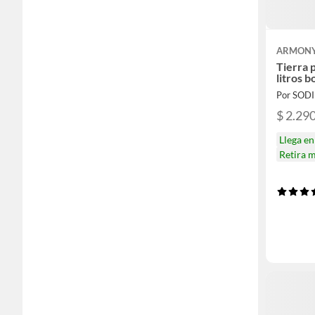
ARMON
Tierra 
litros b
Por SOD
$ 2.29
Llega e
Retira 