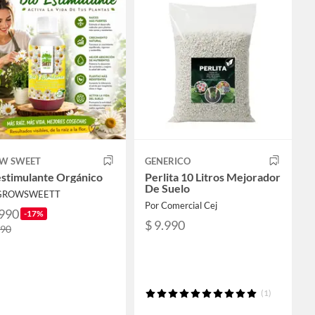
W SWEET
GENERICO
estimulante Orgánico
Perlita 10 Litros Mejorador
De Suelo
 GROWSWEETT
Por Comercial Cej
.990
-17%
$ 9.990
990
(1)