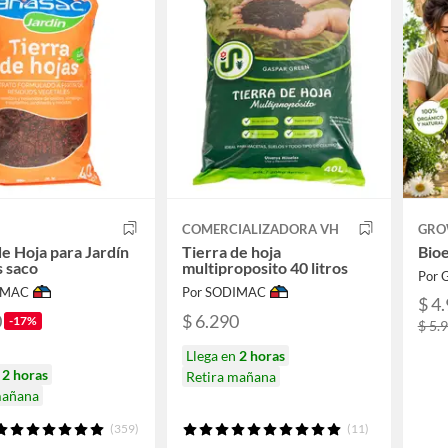
COMERCIALIZADORA VH
GRO
de Hoja para Jardín
Tierra de hoja
Bio
s saco
multiproposito 40 litros
Por
IMAC
Por SODIMAC
$ 4
0
$ 6.290
-17%
$ 5.
Llega en
2 horas
n
2 horas
Retira mañana
mañana
(359)
(11)