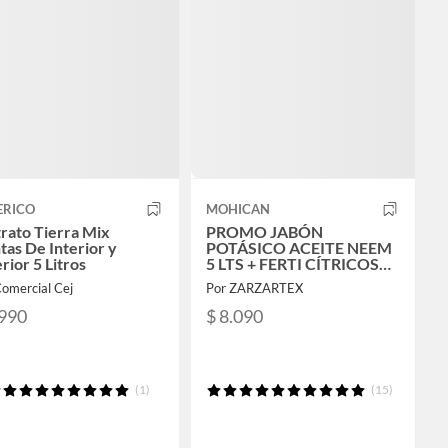
ERICO
MOHICAN
rato Tierra Mix
PROMO JABÓN
tas De Interior y
POTÁSICO ACEITE NEEM
rior 5 Litros
5 LTS + FERTI CÍTRICOS
1KG
omercial Cej
Por ZARZARTEX
.990
$ 8.090
(1)
(15)