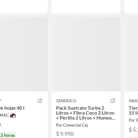
Y
GENERICO
ANA
e hojas 40 l
Pack Sustrato Turba 2
Tier
Litros + Fibra Coco 2 Litros
15 l
IMAC
+ Perlita 2 Litros + Humus 2
Por
Litros
0
Por Comercial Cej
$ 5
$ 9.990
n
2 horas