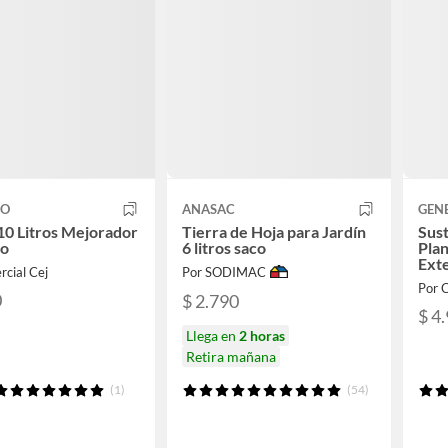
CO
ANASAC
GEN
 10 Litros Mejorador
Tierra de Hoja para Jardín
Sust
lo
6 litros saco
Plan
Exte
cial Cej
Por SODIMAC
Por C
0
$ 2.790
$ 4
Llega en
2 horas
Retira mañana
(1)
(54)