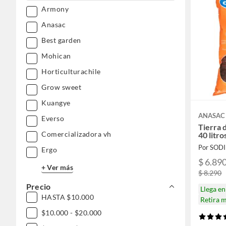
Armony
Anasac
Best garden
Mohican
Horticulturachile
Grow sweet
Kuangye
ANASAC
Everso
Tierra 
Comercializadora vh
40 litro
Por SOD
Ergo
$ 6.89
+ Ver más
$ 8.290
Precio
Llega e
HASTA $10.000
Retira 
$10.000 - $20.000