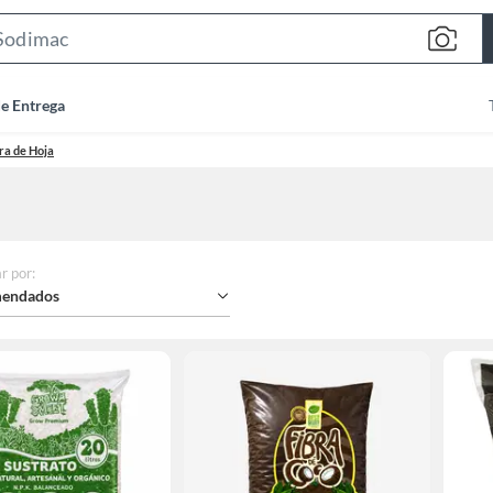
Search
Bar
de Entrega
ra de Hoja
r por
:
endados