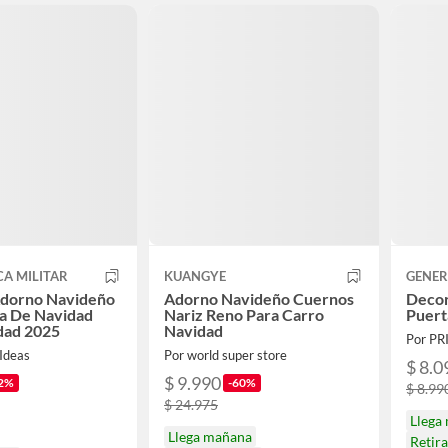
CA MILITAR
KUANGYE
GENER
Adorno Navideño
Adorno Navideño Cuernos
Decor
a De Navidad
Nariz Reno Para Carro
Puert
dad 2025
Navidad
Por PR
Ideas
Por world super store
$ 8.0
$ 9.990
2%
-60%
$ 8.99
$ 24.975
Llega
Llega mañana
Retir