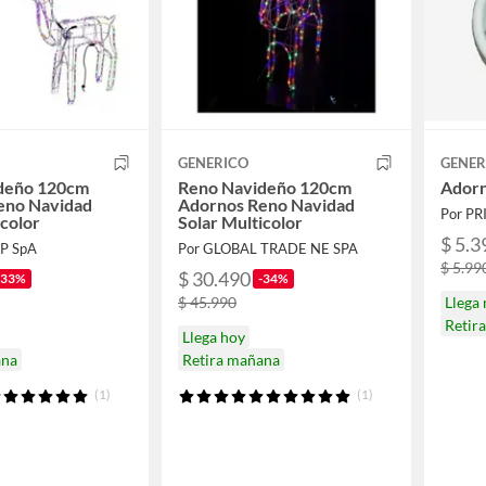
GENERICO
GENER
deño 120cm
Reno Navideño 120cm
Adorn
eno Navidad
Adornos Reno Navidad
Por PR
icolor
Solar Multicolor
$ 5.3
P SpA
Por GLOBAL TRADE NE SPA
$ 5.99
$ 30.490
-33%
-34%
$ 45.990
Llega
Retir
Llega hoy
ana
Retira mañana
(1)
(1)