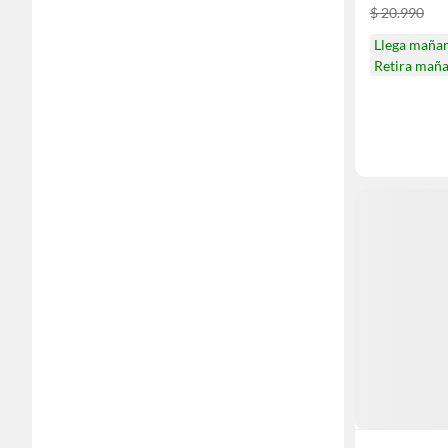
$ 20.990
Llega maña
Retira mañ