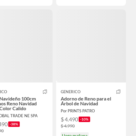
ICO
GENERICO
 Navideño 100cm
Adorno de Reno para el
os Reno Navidad
Árbol de Navidad
 Color Calido
Por PRINTS PATRO
LOBAL TRADE NE SPA
$ 4.490
-10%
490
-38%
$ 4.990
90
Llega mañana