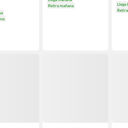
Llega
Retira mañana
Retir
na
ana