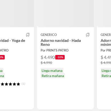
GENERICO
GENER
idad - Yoga de
Adorno navidad - Hada
Adorn
Reno
minim
PATRO
Por PRINTS PATRO
Por PR
$ 4.490
$ 4.4
0%
-10%
$ 4.990
$ 4.99
na
Llega mañana
Llega
ana
Retira mañana
Retir
(1)