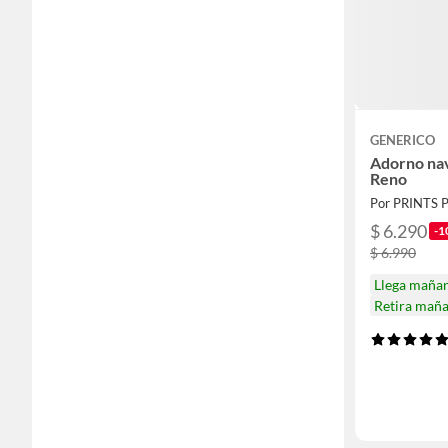
GENERICO
Adorno nav
Reno
Por PRINTS 
$ 6.290
-1
$ 6.990
Llega maña
Retira mañ