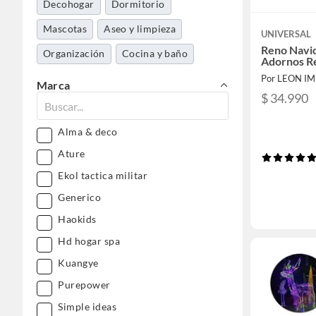
Decohogar
Dormitorio
Mascotas
Aseo y limpieza
UNIVERSAL
Reno Navi
Organización
Cocina y baño
Adornos R
Por LEON I
Marca
$ 34.990
Alma & deco
Ature
Ekol tactica militar
Generico
Haokids
Hd hogar spa
Kuangye
Purepower
Simple ideas