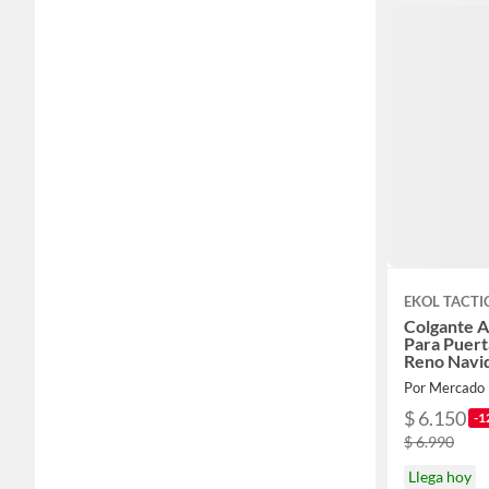
EKOL TACTI
Colgante 
Para Puert
Reno Navi
Por Mercado 
$ 6.150
-1
$ 6.990
Llega hoy