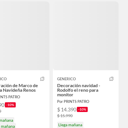
ICO
GENERICO
ación de Marco de
Decoración navidad -
a Navideña Renos
Rodolfo el reno para
monitor
INTS PATRO
Por PRINTS PATRO
90
-10%
$ 14.390
-10%
0
$ 15.990
 mañana
Llega mañana
a mañana