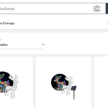
Search
Bar
de Entrega
r
:
ados