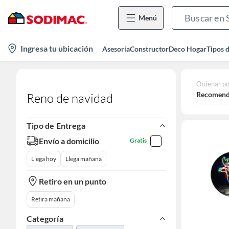
Menú
location-
Ingresa tu ubicación
Asesoría
Constructor
Deco Hogar
Tipos 
icon
Ordenar po
Recomend
Reno de navidad
Tipo de Entrega
Envío a domicilio
Gratis
Llega hoy
Llega mañana
Retiro en un punto
Retira mañana
Categoría