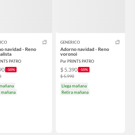
ICO
GENERICO
o navidad - Reno
Adorno navidad - Reno
alista
voronoi
INTS PATRO
Por PRINTS PATRO
90
$ 5.390
-10%
-10%
0
$ 5.990
 mañana
Llega mañana
a mañana
Retira mañana