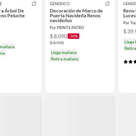
E
GENERICO
GENER
ra Árbol De
Decoración de Marco de
Reno 
eno Peluche
Puerta Navideña Renos
Luces
navideños
Por To
Por PRINTS PATRO
$ 39.
$ 8.090
-10%
Llega
$ 8.990
mañana
Retir
Llega mañana
ana
Retira mañana