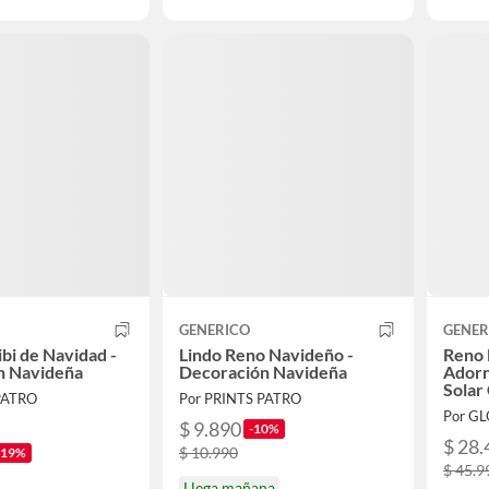
GENERICO
GENER
ibi de Navidad -
Lindo Reno Navideño -
Reno
n Navideña
Decoración Navideña
Adorn
Solar
PATRO
Por PRINTS PATRO
Por G
$ 9.890
-10%
$ 28.
$ 10.990
-19%
$ 45.9
Llega mañana