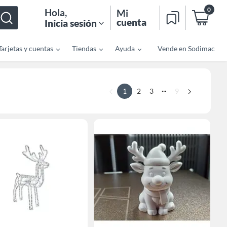
0
Hola
,
Mi
cuenta
Inicia sesión
Tarjetas y cuentas
Tiendas
Ayuda
Vende en Sodimac
...
1
2
3
9