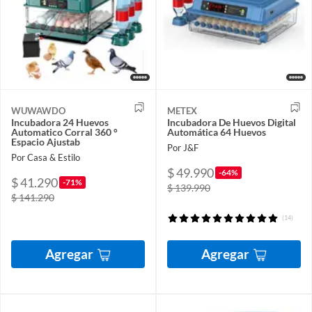
WUWAWDO
METEX
Incubadora 24 Huevos
Incubadora De Huevos Digital
Automatico Corral 360 °
Automática 64 Huevos
Espacio Ajustab
Por J&F
Por Casa & Estilo
$ 49.990
-64%
$ 41.290
-71%
$ 139.990
$ 141.290
(14)
Agregar
Agregar