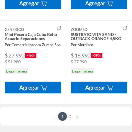
Agregar
Agregar
GENERICO
ZOOMED
Mini Pecera Caja Cubo Betta
SUSTRATO VITA SAND -
Acuario Separaciones
OUTBACK ORANGE 4,5KG
Por Comercializadora Zumba Spa
Por Mordisco
$ 27.990
$ 16.990
-46%
-39%
$ 51.980
$ 27.990
Llega mañana
Llega mañana
Agregar
Agregar
1
2