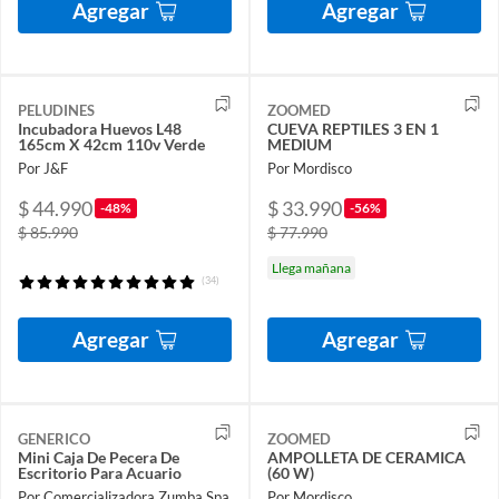
Agregar
Agregar
PELUDINES
ZOOMED
Incubadora Huevos L48
CUEVA REPTILES 3 EN 1
165cm X 42cm 110v Verde
MEDIUM
Por J&F
Por Mordisco
$ 44.990
$ 33.990
-48%
-56%
$ 85.990
$ 77.990
Llega mañana
(34)
Agregar
Agregar
GENERICO
ZOOMED
Mini Caja De Pecera De
AMPOLLETA DE CERAMICA
Escritorio Para Acuario
(60 W)
Por Comercializadora Zumba Spa
Por Mordisco