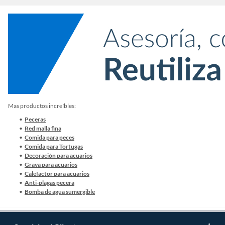
Mas productos increíbles:
Peceras
Red malla fina
Comida para peces
Comida para Tortugas
Decoración para acuarios
Grava para acuarios
Calefactor para acuarios
Anti-plagas pecera
Bomba de agua sumergible