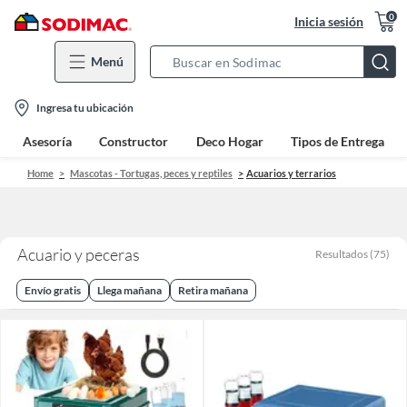
0
Inicia sesión
Menú
Search
Bar
location-
Ingresa tu ubicación
icon
Asesoría
Constructor
Deco Hogar
Tipos de Entrega
Home
Mascotas - Tortugas, peces y reptiles
Acuarios y terrarios
Acuario y peceras
Resultados
(
75
)
Envío gratis
Llega mañana
Retira mañana