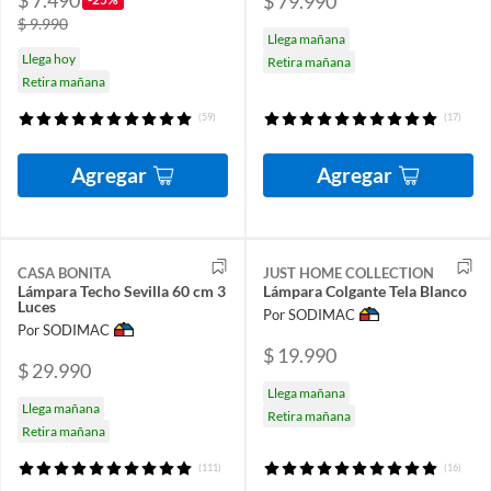
$ 79.990
$ 9.990
Llega mañana
Llega hoy
Retira mañana
Retira mañana
(59)
(17)
Agregar
Agregar
CASA BONITA
JUST HOME COLLECTION
Lámpara Techo Sevilla 60 cm 3
Lámpara Colgante Tela Blanco
Luces
Por SODIMAC
Por SODIMAC
$ 19.990
$ 29.990
Llega mañana
Llega mañana
Retira mañana
Retira mañana
(111)
(16)