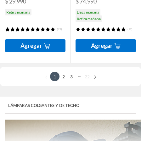
$ 29.990
$ 74.990
Retira mañana
Llega mañana
Retira mañana
(21)
(12)
Agregar
Agregar
...
1
2
3
22
LÁMPARAS COLGANTES Y DE TECHO