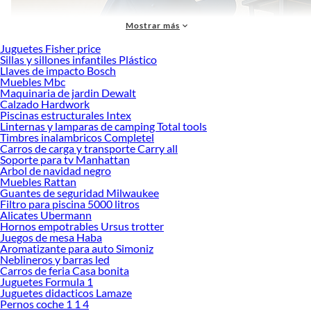
Mostrar más
Juguetes Fisher price
Sillas y sillones infantiles Plástico
Llaves de impacto Bosch
Muebles Mbc
Maquinaria de jardin Dewalt
Calzado Hardwork
Piscinas estructurales Intex
Linternas y lamparas de camping Total tools
Timbres inalambricos Completel
Carros de carga y transporte Carry all
Soporte para tv Manhattan
Arbol de navidad negro
Muebles Rattan
Guantes de seguridad Milwaukee
Una
lámpara colgante
es un tipo de luminaria que se suspende del techo
Filtro para piscina 5000 litros
Alicates Ubermann
mediante un cable, cadena o varilla, proporcionando iluminación directa o
Hornos empotrables Ursus trotter
ambiental. Debe cumplir dos aspectos importantes: decoración y funcionalidad,
Juegos de mesa Haba
ya que además de dar vida a un espacio, debe ser práctica. En Sodimac
Aromatizante para auto Simoniz
encontrarás más de 1.000 luminarias suspendidas para que le des vida a cada
Neblineros y barras led
Carros de feria Casa bonita
uno de tus espacios con el colgante de techo que mejor se adapte a tu estilo.
Juguetes Formula 1
Ventajas de las lámparas colgantes:
Juguetes didacticos Lamaze
Pernos coche 1 1 4
No ocupa espacio en el suelo como las lámparas de pie