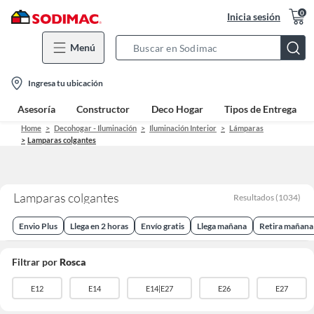
0
Inicia sesión
Menú
Search
Bar
location-
Ingresa tu ubicación
icon
Asesoría
Constructor
Deco Hogar
Tipos de Entrega
Home
Decohogar - Iluminación
Iluminación Interior
Lámparas
Lamparas colgantes
Lamparas colgantes
Resultados
(
1034
)
Envio Plus
Llega en 2 horas
Envío gratis
Llega mañana
Retira mañana
Filtrar por
Rosca
E12
E14
E14|E27
E26
E27