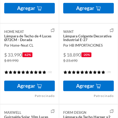
Agregar
Agregar
HOME NEAT
WANT
Lámpara de Techo de 4 Luces
Lámpara Colgante Decorativa
Ø72CM - Dorada
Industrial E-27
Por Home-Neat CL
Por HB IMPORTACIONES
$ 33.990
$ 18.890
-62%
-20%
$ 89.990
$ 23.690
(12)
(39)
Agregar
Agregar
Patrocinado
Patrocinado
MAXWELL
FORM DESIGN
Guirnalda Solar 10m Luces
Lámpara de Techo Harper x2