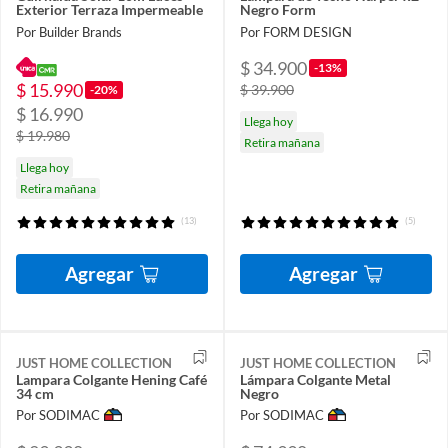
Exterior Terraza Impermeable
Negro Form
Por Builder Brands
Por FORM DESIGN
$ 34.900
-13%
$ 15.990
$ 39.900
-20%
$ 16.990
Llega hoy
$ 19.980
Retira mañana
Llega hoy
Retira mañana
(13)
(5)
Agregar
Agregar
JUST HOME COLLECTION
JUST HOME COLLECTION
Lampara Colgante Hening Café
Lámpara Colgante Metal
34 cm
Negro
Por SODIMAC
Por SODIMAC