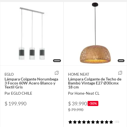
EGLO
HOME NEAT
Lámpara Colgante Norumbega
Lámpara Colgante de Techo de
3 Focos 60W Acero Blanco y
Bambú Vintage E27 Ø30cmx
Textil Gris
18 cm
Por EGLO CHILE
Por Home-Neat CL
$ 199.990
$ 39.990
-50%
$ 79.990
(11)