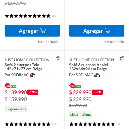
$ 1.049.990
(62)
Agregar
Agregar
Patrocinado
Patrocinado
JUST HOME COLLECTION
JUST HOME COLLECTION
Sofá 2 cuerpos Tela
Sofá 3 cuerpos Anaiel
145x71x77 cm Beige
232x64x94 cm Beige
Por SODIMAC
Por SODIMAC
$ 139.990
$ 229.990
-13%
-39%
$ 159.990
$ 239.990
$ 379.990
Llega mañana
Llega mañana
(484)
(16)