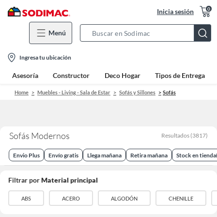
0
Inicia sesión
Menú
Search
Bar
location-
Ingresa tu ubicación
icon
Asesoría
Constructor
Deco Hogar
Tipos de Entrega
Home
Muebles - Living - Sala de Estar
Sofás y Sillones
Sofás
Sofás Modernos
Resultados
(
3817
)
Envio Plus
Envío gratis
Llega mañana
Retira mañana
Stock en tienda
Filtrar por
Material principal
ABS
ACERO
ALGODÓN
CHENILLE