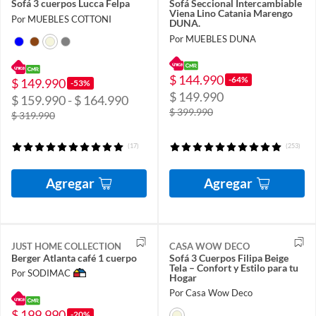
Sofá 3 cuerpos Lucca Felpa
Sofá Seccional Intercambiable
Viena Lino Catania Marengo
Por MUEBLES COTTONI
DUNA.
Por MUEBLES DUNA
$ 144.990
-64%
$ 149.990
-53%
$ 149.990
$ 159.990 - $ 164.990
$ 399.990
$ 319.990
(17)
(253)
Agregar
Agregar
JUST HOME COLLECTION
CASA WOW DECO
Berger Atlanta café 1 cuerpo
Sofá 3 Cuerpos Filipa Beige
Tela – Confort y Estilo para tu
Por SODIMAC
Hogar
Por Casa Wow Deco
$ 199.990
-20%