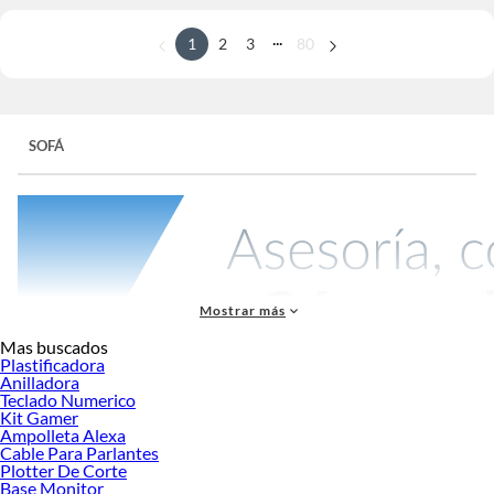
...
1
2
3
80
SOFÁ
Mostrar más
Mas buscados
Plastificadora
Anilladora
Teclado Numerico
Los
sofás
son el corazón de cualquier sala de estar, ofreciendo un lugar cómodo
Kit Gamer
para relajarse y disfrutar del tiempo en familia o con amigos. En nuestra tienda,
Ampolleta Alexa
encontrarás una amplia selección de sofás disponibles en diferentes materiales
Cable Para Parlantes
de tapiz y estilos que se adaptan a tus necesidades y preferencias. Ya sea que
Plotter De Corte
Base Monitor
busques un diseño moderno o algo más clásico, tenemos el sofá perfecto para ti.