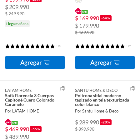
$ 209.990
$ 249.990
$ 169.990
-64%
Llega mañana
$ 179.990
$ 469.990
(45)
(19)
Agregar
Agregar
LATAM HOME
SANTU HOME & DECO
Sofá Florencia 3 Cuerpos
Poltrona sitial moderno
Capitoné Cuero Colorado
tapizado en tela texturizada
Caramelo
color blanco
Por LATAM HOME
Por Santu Home & Deco
$ 289.990
-28%
$ 469.990
$ 399.990
-55%
$ 489.990