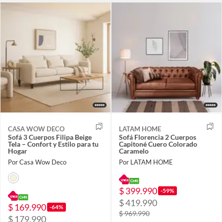
CASA WOW DECO
LATAM HOME
Sofá 3 Cuerpos Filipa Beige
Sofá Florencia 2 Cuerpos
Tela – Confort y Estilo para tu
Capitoné Cuero Colorado
Hogar
Caramelo
Por Casa Wow Deco
Por LATAM HOME
$ 399.990
-59%
$ 419.990
$ 169.990
-64%
$ 969.990
$ 179.990