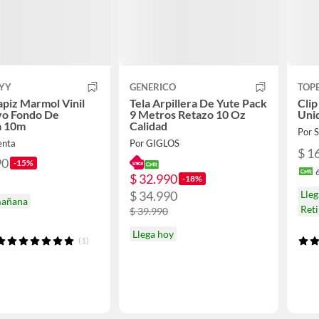
YY
GENERICO
TOP
apiz Marmol Vinil
Tela Arpillera De Yute Pack
Clip
vo Fondo De
9 Metros Retazo 10 Oz
Uni
a 10m
Calidad
Por
enta
Por GIGLOS
$ 1
90
-15%
$ 32.990
-18%
Lle
$ 34.990
mañana
Ret
$ 39.990
Llega hoy
(1)