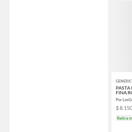
GENERI
PASTA 
FINA 
Por LosG
$ 8.15
Retira 