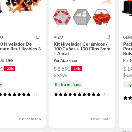
CO
AIZO
GEN
0 Nivelador De
Kit Nivelador Cerámicos /
Pac
nato Reutilizables 3
100 Cuñas + 100 Clips 3mm
Porc
+ Alicat
Bols
OSTORE
Por Aizo Shop
Por
90
$ 8.590
$ 1
-25%
-14%
$ 9.990
$ 19
oy
Retira mañana
Lleg
(1)
(18)
Patrocinado
Patrocinado