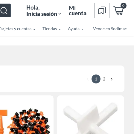
0
Hola
,
Mi
cuenta
Inicia sesión
Tarjetas y cuentas
Tiendas
Ayuda
Vende en Sodimac
1
2