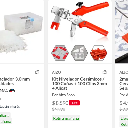
AIZO
AIZ
aciador 3,0 mm
Kit Nivelador Cerámicos /
2mm
nidades
100 Cuñas + 100 Clips 3mm
Cer
+ Alicat
Sep
IMAC
Por Aizo Shop
Por 
0
$ 8.590
$ 4
-14%
as sin interés
$ 9.990
$ 9.
añana
Retira mañana
Lle
mañana
Ret