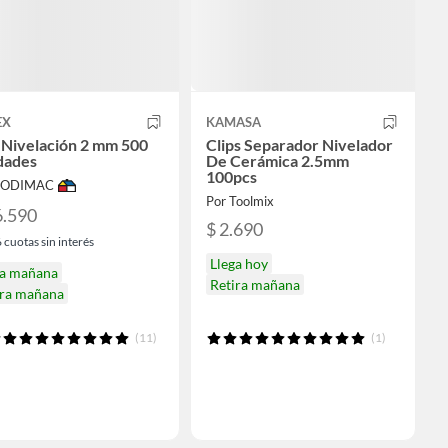
EX
KAMASA
 Nivelación 2 mm 500
Clips Separador Nivelador
dades
De Cerámica 2.5mm
100pcs
 SODIMAC
Por Toolmix
6.590
$ 2.690
6
cuotas sin interés
Llega hoy
ga mañana
Retira mañana
ira mañana
(11)
(1)