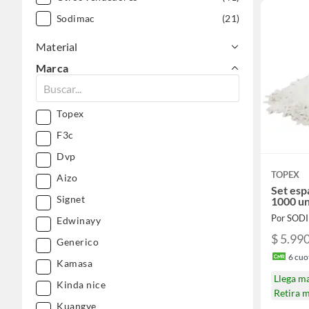
Sodimac
(21)
Material
Marca
Topex
F3c
Dvp
TOPEX
Aizo
Set esp
Signet
1000 u
Por SOD
Edwinayy
$ 5.99
Generico
6
cuot
Kamasa
Llega m
Kinda nice
Retira 
Kuangye