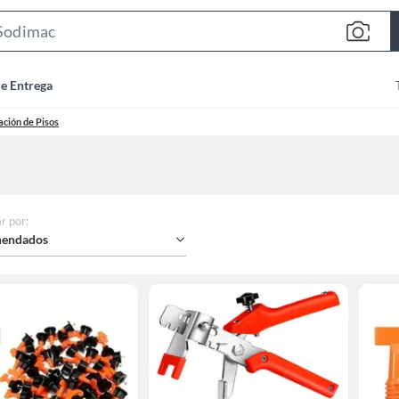
Search
Bar
de Entrega
ción de Pisos
r por
:
endados