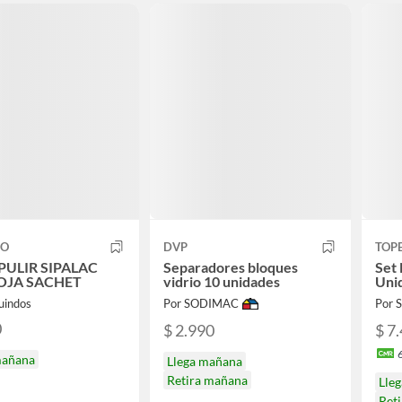
CO
DVP
TOP
PULIR SIPALAC
Separadores bloques
Set 
ROJA SACHET
vidrio 10 unidades
Uni
uindos
Por SODIMAC
Por
0
$ 2.990
$ 7
mañana
Llega mañana
Retira mañana
Lle
Ret