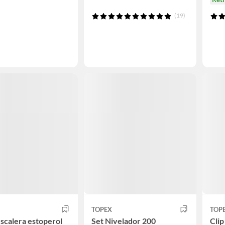
(19)
TOPEX
TOP
scalera estoperol
Set Nivelador 200
Clip