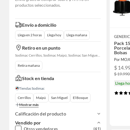
productos seleccionados.
Envío a domicilio
Llega en 2 horas
Llega hoy
Llega mañana
GENERI
Pack 15
Retiro en un punto
Porcela
Bolsas
Sodimac Cerrillos, Sodimac Maipú, Sodimac San Miguel, Sodimac El Bosque, Sodimac San Bernardo, Constructor Cantagallo, Sodimac Talagante, Sodimac San Fernando
Por MOJ
Retira mañana
$ 14.9
$ 19.990
Stock en tienda
Llega h
Tiendas Sodimac
Cerrillos
Maipú
San Miguel
El Bosque
Mostrar más
Calificación del producto
Vendido por
Otros vendedores
(41)