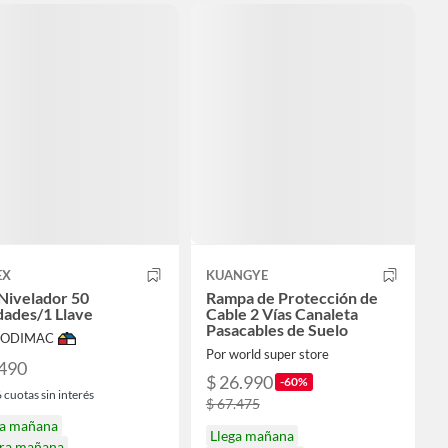
EX
KUANGYE
Nivelador 50
Rampa de Protección de
dades/1 Llave
Cable 2 Vías Canaleta
Pasacables de Suelo
 SODIMAC
Por world super store
.490
$ 26.990
-60%
6
cuotas sin interés
$ 67.475
ga mañana
Llega mañana
ira mañana