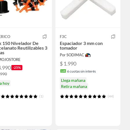
ERICO
F3C
k 150 Nivelador De
Espaciador 3 mm con
elanato Reutilizables 3
tomador
as
Por SODIMAC
 MOJOSTORE
$ 1.990
4.990
-25%
6
cuotas sin interés
.990
Llega mañana
a hoy
Retira mañana
(1)
(44)