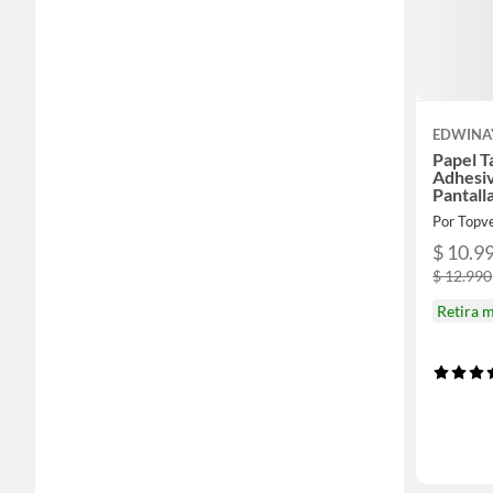
EDWINA
Papel T
Adhesi
Pantall
Por Topv
$ 10.9
$ 12.990
Retira 