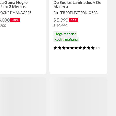
da Goma Negro
De Suelos Laminados Y De
.5cm 3 Metros
Madera
 ROCKET MANAGERS
Por FERROELECTRONIC SPA
4.000
$ 5.990
-35%
-45%
.200
$ 10.990
Llega mañana
Retira mañana
(7)