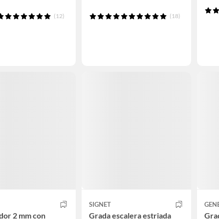
(12)
(18)
SIGNET
GEN
dor 2 mm con
Grada escalera estriada
Grad