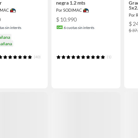
r
negra 1.2 mts
Gra
5x2
IMAC
Por SODIMAC
Por
0
$ 10.990
$ 2
as sin interés
6
cuotas sin interés
$ 37
añana
mañana
(40)
(1)