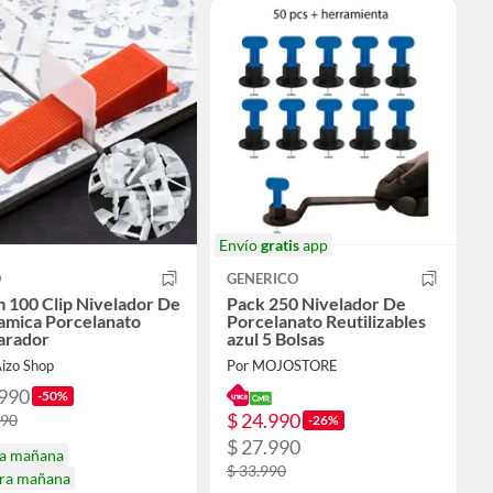
Envío
gratis
app
O
GENERICO
 100 Clip Nivelador De
Pack 250 Nivelador De
amica Porcelanato
Porcelanato Reutilizables
arador
azul 5 Bolsas
Aizo Shop
Por MOJOSTORE
.990
-50%
$ 24.990
990
-26%
$ 27.990
ga mañana
$ 33.990
ira mañana