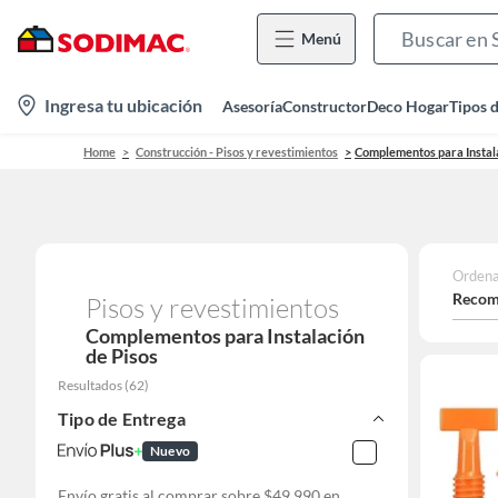
Menú
location-
Ingresa tu ubicación
Asesoría
Constructor
Deco Hogar
Tipos 
icon
Home
Construcción - Pisos y revestimientos
Complementos para Instala
Ordena
Recom
Pisos y revestimientos
Complementos para Instalación
de Pisos
Resultados
(
62
)
Tipo de Entrega
Nuevo
Envío gratis al comprar sobre $49.990 en